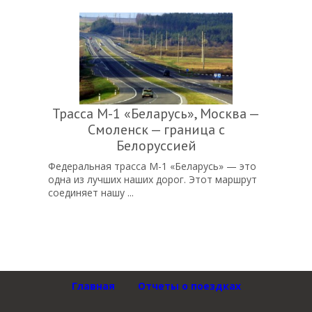
Трасса М-1 «Беларусь», Москва —
Смоленск — граница с
Белоруссией
Федеральная трасса М-1 «Беларусь» — это
одна из лучших наших дорог. Этот маршрут
соединяет нашу ...
Пагинация
Назад
1
2
…
48
49
50
записей
Главная
Отчеты о поездках