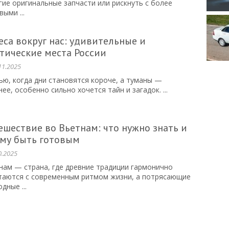
гие оригинальные запчасти или рискнуть с более
ыми ...
еса вокруг нас: удивительные и
тические места России
11.2025
ью, когда дни становятся короче, а туманы —
ее, особенно сильно хочется тайн и загадок. ...
ешествие во Вьетнам: что нужно знать и
ему быть готовым
0.2025
нам — страна, где древние традиции гармонично
таются с современным ритмом жизни, а потрясающие
дные ...
4
5
…
98
99
Вперед