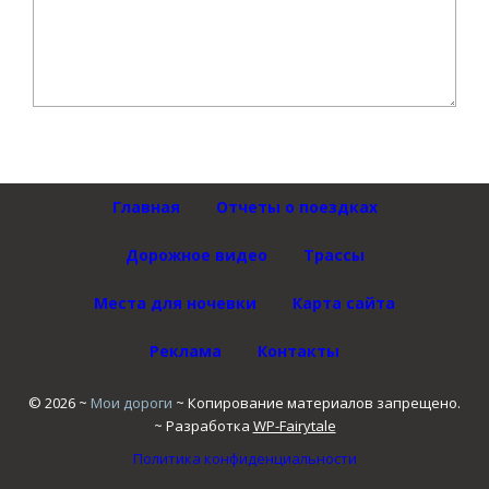
Главная
Отчеты о поездках
Дорожное видео
Трассы
Места для ночевки
Карта сайта
Реклама
Контакты
©
2026
~
Мои дороги
~ Копирование материалов запрещено.
~ Разработка
WP-Fairytale
Политика конфиденциальности