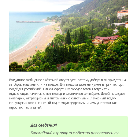
Воздушное сообщение с Абхазией отсутствует, поэтому добираться придется на
автобусе, машине или на поезде. Для поездки даже не нужен загранпаспорт,
подойдет российский. Пляжи курортных городов готовы встречать
отдыхающих начиная с мая месяца и заканчивая сентябрем. Детей порадуют
аквапарки, аттракционы и питомники с животными. Лечебный воздух
пицундских сосен на целый год зарядит здоровьем и иммунитетом как
взрослых, так и детей.
Для сведения!
Ближайший аэропорт к Абхазии расположен в г.