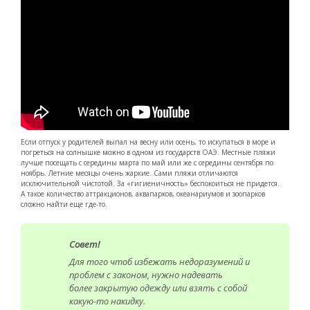
Если отпуск у родителей выпал на весну или осень, то искупаться в море и
погреться на солнышке можно в одном из государств ОАЭ. Местные пляжи
лучше посещать с середины марта по май или же с середины сентября по
ноябрь. Летние месяцы очень жаркие. Сами пляжи отличаются
исключительной чистотой. За «гигиеничность» беспокоиться не придется.
А такое количество аттракционов, аквапарков, океанариумов и зоопарков
сложно найти еще где-то.
Совет!
Для того чтоб избежать недоразумений и
проблем с законом, нужно надевать
более закрытую одежду или взять с собой
какую-то накидку.