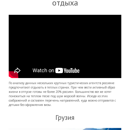
отдыха
По анализу данных нескольких крупных туристических агентств россияне
предпочитают отдыхать в теплых странах. При чем вести активный образ
жизни в отпуске готовы не более 20% россиян. Большинство все же хотят
понежиться на теплом песке под шум морской волны. Исходя из этих
соображений и составлен перечень направлений, куда можно отправится с
детьми без оформления визы.
Грузия