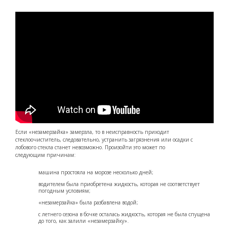
Если «незамерзайка» замерзла, то в неисправность приходит
стеклоочиститель, следовательно, устранить загрязнения или осадки с
лобового стекла станет невозможно. Произойти это может по
следующим причинам:
машина простояла на морозе несколько дней;
водителем была приобретена жидкость, которая не соответствует
погодным условиям;
«незамерзайка» была разбавлена водой;
с летнего сезона в бочке осталась жидкость, которая не была спущена
до того, как залили «незамерзайку».