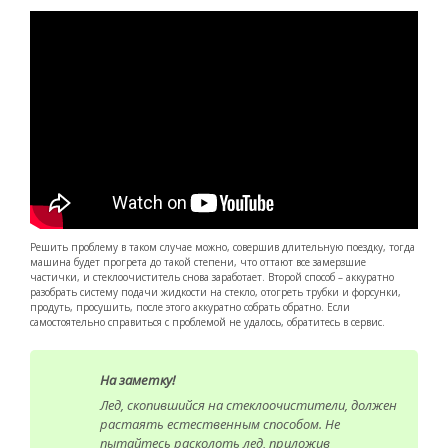
Решить проблему в таком случае можно, совершив длительную поездку, тогда
машина будет прогрета до такой степени, что оттают все замерзшие
частички, и стеклоочиститель снова заработает. Второй способ – аккуратно
разобрать систему подачи жидкости на стекло, отогреть трубки и форсунки,
продуть, просушить, после этого аккуратно собрать обратно. Если
самостоятельно справиться с проблемой не удалось, обратитесь в сервис.
На заметку!
Лед, скопившийся на стеклоочистители, должен
растаять естественным способом. Не
пытайтесь расколоть лед, приложив