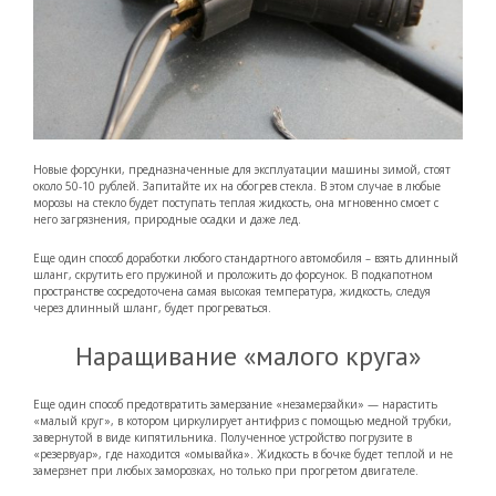
Новые форсунки, предназначенные для эксплуатации машины зимой, стоят
около 50-10 рублей. Запитайте их на обогрев стекла. В этом случае в любые
морозы на стекло будет поступать теплая жидкость, она мгновенно смоет с
него загрязнения, природные осадки и даже лед.
Еще один способ доработки любого стандартного автомобиля – взять длинный
шланг, скрутить его пружиной и проложить до форсунок. В подкапотном
пространстве сосредоточена самая высокая температура, жидкость, следуя
через длинный шланг, будет прогреваться.
Наращивание «малого круга»
Еще один способ предотвратить замерзание «незамерзайки» — нарастить
«малый круг», в котором циркулирует антифриз с помощью медной трубки,
завернутой в виде кипятильника. Полученное устройство погрузите в
«резервуар», где находится «омывайка». Жидкость в бочке будет теплой и не
замерзнет при любых заморозках, но только при прогретом двигателе.