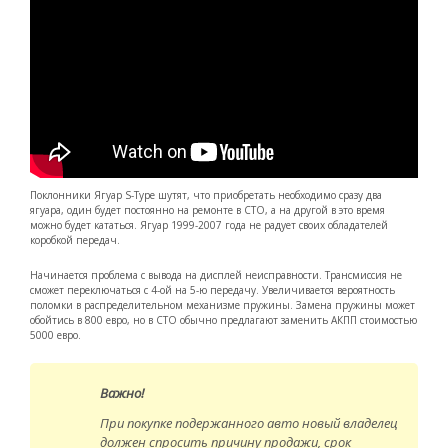
Поклонники Ягуар S-Type шутят, что приобретать необходимо сразу два
ягуара, один будет постоянно на ремонте в СТО, а на другой в это время
можно будет кататься. Ягуар 1999-2007 года не радует своих обладателей
коробкой передач.
Начинается проблема с вывода на дисплей неисправности. Трансмиссия не
сможет переключаться с 4-ой на 5-ю передачу. Увеличивается вероятность
поломки в распределительном механизме пружины. Замена пружины может
обойтись в 800 евро, но в СТО обычно предлагают заменить АКПП стоимостью
5000 евро.
Важно!
При покупке подержанного авто новый владелец
должен спросить причину продажи, срок