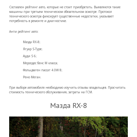
Составлен рейтинг авто
, которые не стоит приобретать. Выявляются такие
машины при третьем техническом обязательном осмотре. Протокол
технического осмотра фиксир
ует существенные недостатки, указывает
потребность в ремонте и диагностике.
Анти рейтинг авто:
Мазда RX-8;
Ягуар S-Type;
Ауди S 6;
Мерседес бенс М класса;
Фольцваген пассат 4.0W 8;
Рено Меган.
При выборе автомобиля необходимо изучить отзывы владельцев. Просчитать
стоимость технического обслуживания, затраты на ГСМ.
Мазда RX-8