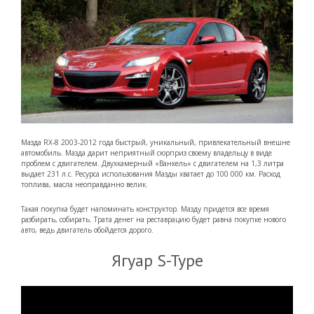
Мазда RX-8 2003-2012 года быстрый, уникальный, привлекательный внешне
автомобиль. Мазда дарит неприятный сюрприз своему владельцу в виде
проблем с двигателем. Двухкамерный «Ванкель» с двигателем на 1,3 литра
выдает 231 л.с. Ресурса использования Мазды хватает до 100 000 км. Расход
топлива, масла неоправданно велик.
Такая покупка будет напоминать конструктор. Мазду придется все время
разбирать, собирать. Трата денег на реставрацию будет равна покупке нового
авто, ведь двигатель обойдется дорого.
Ягуар S-Type