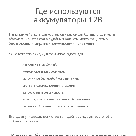
Где используются
аккумуляторы 12В
Напряжение 12 вольт давно стало стандартом для большого количества
оборудования. Это связано с удобным балансом между мощностью,
безопасностью и широкими возможностями применения.
Чаще всего такие аккумуляторы используются для:
легковых автомобилей;
мотоциклов и квадроциклов;
источников бесперебойного питания;
систем видеонаблюдения и охраны;
детского электротранспорта;
эхолотов, лодок и кемпингового оборудования;
переносной техники и электроинструмента.
Благодаря универсальности спрос на подобные аккумуляторы остаётся
стабильно высоким.