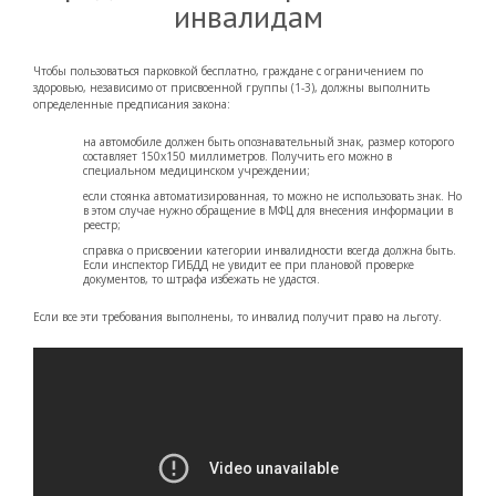
инвалидам
Чтобы пользоваться парковкой бесплатно, граждане с ограничением по
здоровью, независимо от присвоенной группы (1-3), должны выполнить
определенные предписания закона:
на автомобиле должен быть опознавательный знак, размер которого
составляет 150х150 миллиметров. Получить его можно в
специальном медицинском учреждении;
если стоянка автоматизированная, то можно не использовать знак. Но
в этом случае нужно обращение в МФЦ для внесения информации в
реестр;
справка о присвоении категории инвалидности всегда должна быть.
Если инспектор ГИБДД не увидит ее при плановой проверке
документов, то штрафа избежать не удастся.
Если все эти требования выполнены, то инвалид получит право на льготу.