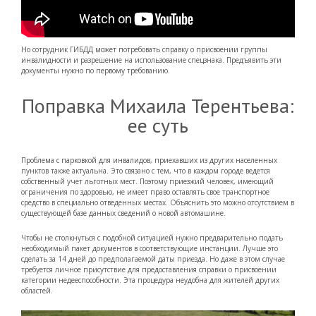
Но сотрудник ГИБДД может потребовать справку о присвоении группы
инвалидности и разрешение на использование спецзнака. Предъявить эти
документы нужно по первому требованию.
Поправка Михаила Терентьева:
ее суть
Проблема с парковкой для инвалидов, приехавших из других населенных
пунктов также актуальна. Это связано с тем, что в каждом городе ведется
собственный учет льготных мест. Поэтому приезжий человек, имеющий
ограничения по здоровью, не имеет право оставлять свое транспортное
средство в специально отведенных местах. Объяснить это можно отсутствием в
существующей базе данных сведений о новой автомашине.
Чтобы не столкнуться с подобной ситуацией нужно предварительно подать
необходимый пакет документов в соответствующие инстанции. Лучше это
сделать за 14 дней до предполагаемой даты приезда. Но даже в этом случае
требуется личное присутствие для предоставления справки о присвоении
категории недееспособности. Эта процедура неудобна для жителей других
областей.