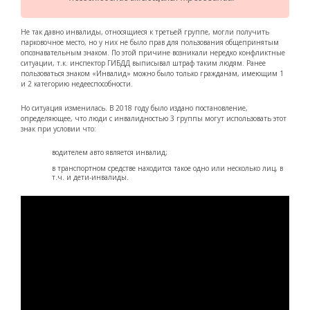
Не так давно инвалиды, относящиеся к третьей группе, могли получить
парковочное место, но у них не было прав для пользования общепринятым
опознавательным знаком. По этой причине возникали нередко конфликтные
ситуации, т.к. инспектор ГИБДД выписывал штраф таким людям. Ранее
пользоваться знаком «Инвалид» можно было только гражданам, имеющим 1
и 2 категорию недееспособности.
Но ситуация изменилась. В 2018 году было издано постановление,
определяющее, что люди с инвалидностью 3 группы могут использовать этот
знак при условии что:
водителем авто является инвалид;
в транспортном средстве находится такое одно или несколько лиц, в
т.ч. и дети-инвалиды.