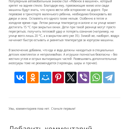
Популярным автомобильным знаком стал «Ребенок в машине», который
крепят на заднее стекло. Благодаря ему, проезжающие мимо или сзади
машины будут знать, что нужно вести себя осторожнее на дороге. При
перевозке в транспорте маленького ребенка, необходимо блокировать все
двери и окна. Оставлять его одного также нельзя. Особенно в тепле и
холодное время года. Летом разница температур в салоне и на улице может
о
достигать 15
С при закрытых окнах. Дети при такой разнице могут просто
перегреться, получить тепловой удар и потерять сознание (например, на
о
улице всего лишь 20
С, а в закрытом авто уже 35). Зимой же, наоборот, воздух
начинает быстро остывать и равняться температуре за корпусом машины.
В заключение добавим, что еда и вода должны находиться в специальных
детских комплектах и непроливайках. А игрушки полностью безопасны – без
жестких углов и острых выпирающих частей. Развешивать дополнительные
аксессуары тоже не рекомендуется (гирлянды, шары и прочее).
Увы, комментариев пока нет. Станьте первым!
Добавить комментарий