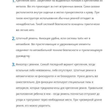
Крепления Isofix. Закрепляют на выдвижных полозьях к креплениям из
металла. Все это происходит за счет встроенных замков. Сами салазки
располагаются внутри сиденья и жестко прикрепляются к кузову. При
таком конструкторе использование обычных ремней отпадает за
ненадобностью. Такой системой безопасности оснащены практически
все легкие авто.
Штатный ремень. Фиксация удобна, если системы Isofix нет в
автомобиле. Все пристегивающие и удерживающие элементы
соединяют по автомобильной технике безопасности и прилагающемуся
руководству.
Фиксатор с ремнем. Самый последний вариант крепления, когда
остальные либо невозможны, либо отсутствуют. Штатные ремни в
автоматически не фиксируются и не блокируются. Нужно делать все
самостоятельно. Для фиксации используют специальные пазы в
автокресле, которые предназначены для крепления ремня. Правильное
расположение ребенка в нем – когда ремень полностью отпускают до
упора и пропускают через необходимые места. При чрезмерной длине
ремня, его можно укоротить.