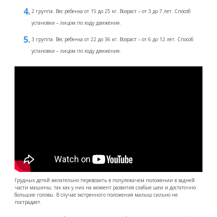
2 группа. Вес ребенка от 15 до 25 кг. Возраст – от 3 до 7 лет. Способ
установки – лицом по ходу движения.
3 группа. Вес ребенка от 22 до 36 кг. Возраст – от 6 до 12 лет. Способ
установки – лицом по ходу движения.
Грудных детей желательно перевозить в полулежачем положении в задней
части машины, так как у них на момент развития слабые шеи и достаточно
большие головы. В случае экстренного положения малыш сильно не
пострадает.