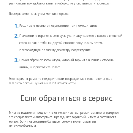
реализации понадобится купить набор со жгутом, шилом и воротком.
Порядок ремонта жгутом мелких порезов:
Расширьте немного повреждение при помощи шила.
Прикрепите воронок к центру жгута, и засуньте его в колесо с внешней
стороны так, чтобы на другой стороне получилась петля,
превосходящая по своему диаметру повреждение.
Ножом обрежьте кусок жгута, который торчит с внешней стороны
шины, и прикрутите колесо.
Этот вариант ремонта подходит, если повреждение незначительное, а
заварить покрышку нет никакой возможности.
Если обратиться в сервис
Многие водители предпочитают не заниматься ремонтом авто, а доверяют
его специалистам автосервиса. Правда, нет гарантий, что там восстановят
колесо. Если повреждение большое, ремонт может оказаться
нецелесообразным.