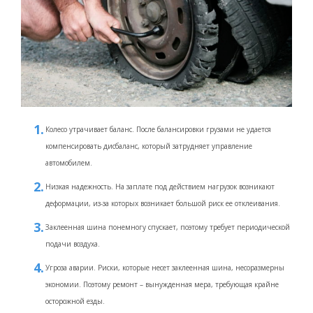
Колесо утрачивает баланс. После балансировки грузами не удается
компенсировать дисбаланс, который затрудняет управление
автомобилем.
Низкая надежность. На заплате под действием нагрузок возникают
деформации, из-за которых возникает большой риск ее отклеивания.
Заклеенная шина понемногу спускает, поэтому требует периодической
подачи воздуха.
Угроза аварии. Риски, которые несет заклеенная шина, несоразмерны
экономии. Поэтому ремонт – вынужденная мера, требующая крайне
осторожной езды.