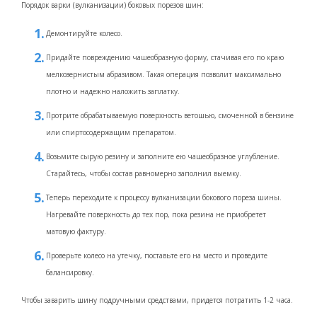
Порядок варки (вулканизации) боковых порезов шин:
Демонтируйте колесо.
Придайте повреждению чашеобразную форму, стачивая его по краю
мелкозернистым абразивом. Такая операция позволит максимально
плотно и надежно наложить заплатку.
Протрите обрабатываемую поверхность ветошью, смоченной в бензине
или спиртосодержащим препаратом.
Возьмите сырую резину и заполните ею чашеобразное углубление.
Старайтесь, чтобы состав равномерно заполнил выемку.
Теперь переходите к процессу вулканизации бокового пореза шины.
Нагревайте поверхность до тех пор, пока резина не приобретет
матовую фактуру.
Проверьте колесо на утечку, поставьте его на место и проведите
балансировку.
Чтобы заварить шину подручными средствами, придется потратить 1-2 часа.