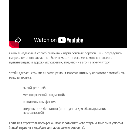
Самый надежный способ ремонта – варка боковых порезов шин посредством
нагревательного элемента. Если в машине есть фен, можно провести
вулканизацию в дорожных условиях, подключив его к аккумулятору.
Чтобы сделать своими силами ремонт порезов шины у легкового автомобиля,
надо запастись:
сырой резиной;
мелкозернистой наждачкой;
строительным феном;
спиртом или бензином (они нужны для обезжиривания
поверхностей).
Если нет строительного фена, можно заменить его старым тяжелым утюгом
(такой вариант подойдет для домашнего ремонта).