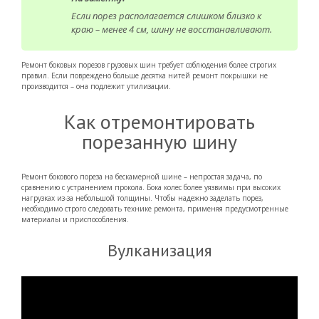
Если порез располагается слишком близко к
краю – менее 4 см, шину не восстанавливают.
Ремонт боковых порезов грузовых шин требует соблюдения более строгих
правил. Если повреждено больше десятка нитей ремонт покрышки не
производится – она подлежит утилизации.
Как отремонтировать
порезанную шину
Ремонт бокового пореза на бескамерной шине – непростая задача, по
сравнению с устранением прокола. Бока колес более уязвимы при высоких
нагрузках из-за небольшой толщины. Чтобы надежно заделать порез,
необходимо строго следовать технике ремонта, применяя предусмотренные
материалы и приспособления.
Вулканизация