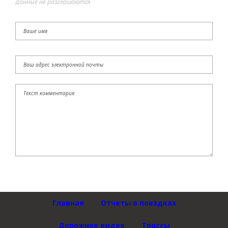
Данные не разглашаются
Главная
Отчеты о поездках
Дорожное видео
Трассы