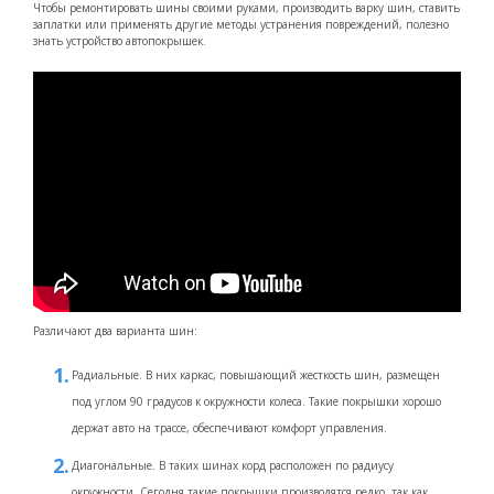
Чтобы ремонтировать шины своими руками, производить варку шин, ставить
заплатки или применять другие методы устранения повреждений, полезно
знать устройство автопокрышек.
Различают два варианта шин:
Радиальные. В них каркас, повышающий жесткость шин, размещен
под углом 90 градусов к окружности колеса. Такие покрышки хорошо
держат авто на трассе, обеспечивают комфорт управления.
Диагональные. В таких шинах корд расположен по радиусу
окружности. Сегодня такие покрышки производятся редко, так как