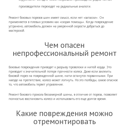
производители переходят на радиальные аналоги.
Ремонт боковых порезов шин имеет смысл, если нет «запаски». Он
применяется в плевых условиях как «скорая помощь». Когда повреждение
устранено, автомобиль должен на умеренной скорости добраться до
мастерской.
Чем опасен
непрофессиональный ремонт
Боковые повреждения приводят к разрыву проволоки и нитей корда. Это
приводит к значительной потере прочности колеса. Даже если заклеить
боковой порез на поврежденной шине, нити останутся порванными. При
наезде на препятствие, колесо может лопнуть. Но это полбеды, самое опасное
то, что автомобиль теряет управление.
Ремонт бокового прокола бескамерной шины, в отличие от пореза, позволяет
полностью восстановить колесо и использовать его еще долгое время.
Какие повреждения можно
отремонтировать