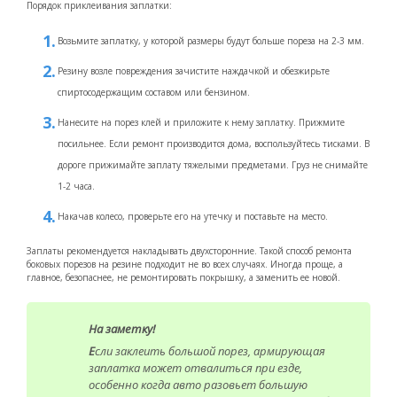
Порядок приклеивания заплатки:
Возьмите заплатку, у которой размеры будут больше пореза на 2-3 мм.
Резину возле повреждения зачистите наждачкой и обезжирьте
спиртосодержащим составом или бензином.
Нанесите на порез клей и приложите к нему заплатку. Прижмите
посильнее. Если ремонт производится дома, воспользуйтесь тисками. В
дороге прижимайте заплату тяжелыми предметами. Груз не снимайте
1-2 часа.
Накачав колесо, проверьте его на утечку и поставьте на место.
Заплаты рекомендуется накладывать двухсторонние. Такой способ ремонта
боковых порезов на резине подходит не во всех случаях. Иногда проще, а
главное, безопаснее, не ремонтировать покрышку, а заменить ее новой.
На заметку!
Е
сли заклеить большой порез, армирующая
заплатка может отвалиться при езде,
особенно когда авто разовьет большую