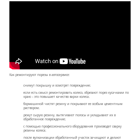
Как ремонтируют порезы в автосервисе:
снимут покрышку и осмотрят повреждение;
если есть смысл ремонтировать колесо, обрезают порез кусачками по
краю – это повышает качество варки колеса;
бормашиной чистят резину и покрывают ее особым цементным
раствором;
режут сырую резину, вытягивают полосы и укладывают их в
обработанное повреждение;
с помощью профессионального оборудования производят сварку
резины колеса;
после вулканизации обработанный участок зачищают и делают