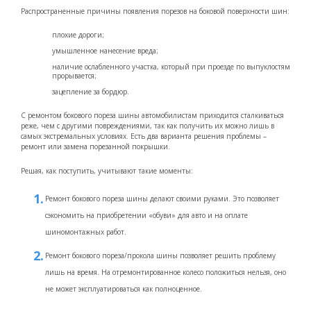
Распространенные причины появления порезов на боковой поверхности шин:
плохие дороги;
умышленное нанесение вреда;
наличие ослабленного участка, который при проезде по выпуклостям
прорывается;
зацепление за бордюр.
С ремонтом бокового пореза шины автомобилистам приходится сталкиваться
реже, чем с другими повреждениями, так как получить их можно лишь в
самых экстремальных условиях. Есть два варианта решения проблемы –
ремонт или замена порезанной покрышки.
Решая, как поступить, учитывают такие моменты:
Ремонт бокового пореза шины делают своими руками. Это позволяет
сэкономить на приобретении «обуви» для авто и на оплате
шиномонтажных работ.
Ремонт бокового пореза/прокола шины позволяет решить проблему
лишь на время. На отремонтированное колесо положиться нельзя, оно
не может эксплуатироваться как полноценное.