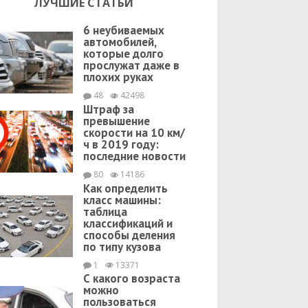
ЛУЧШИЕ СТАТЬИ
6 неубиваемых
автомобилей,
которые долго
прослужат даже в
плохих руках
48
42498
Штраф за
превышение
скорости на 10 км/
ч в 2019 году:
последние новости
80
14186
Как определить
класс машины:
таблица
классификаций и
способы деления
по типу кузова
1
13371
С какого возраста
можно
пользоваться