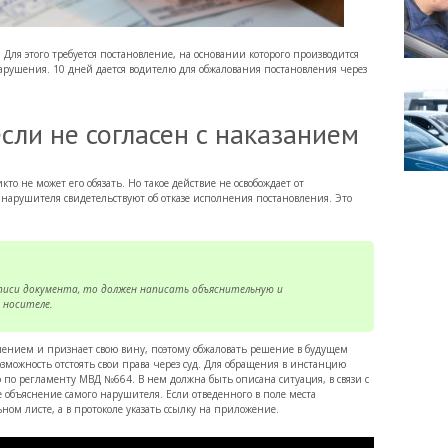
 Для этого требуется постановление, на основании которого производится
арушения. 10 дней дается водителю для обжалования постановления через
сли не согласен с наказанием
о не может его обязать. Но такое действие не освобождает от
нарушителя свидетельствуют об отказе исполнения постановления. Это
иси документа, то должен написать объяснительную и
 носителе.
ушением и признает свою вину, поэтому обжаловать решение в будущем
озможность отстоять свои права через суд. Для обращения в инстанцию
по регламенту МВД №664. В нем должна быть описана ситуация, в связи с
е объяснение самого нарушителя. Если отведенного в поле места
ом листе, а в протоколе указать ссылку на приложение.