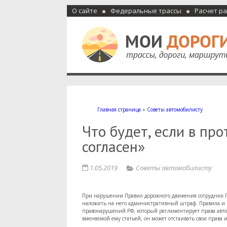
О сайте
Федеральные трассы
Расчет р
Мои дороги
Как доехать, автомобильные дороги и трассы России, м
Главная страница
»
Советы автомобилисту
Что будет, если в пр
согласен»
1.05.2019
Советы автомобилисту
При нарушении Правил дорожного движения сотрудник Г
наложить на него административный штраф. Правила и п
правонарушений РФ, который регламентирует права автов
вменяемой ему статьей, он может отстаивать свои права и