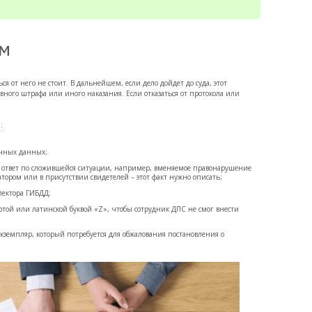
ам
ся от него не стоит. В дальнейшем, если дело дойдет до суда, этот
ного штрафа или иного наказания. Если отказаться от протокола или
:
ичных данных;
 ответ по сложившейся ситуации, например, вменяемое правонарушение
тором или в присутствии свидетелей – этот факт нужно описать;
пектора ГИБДД;
той или латинской буквой «Z», чтобы сотрудник ДПС не смог внести
кземпляр, который потребуется для обжалования постановления о