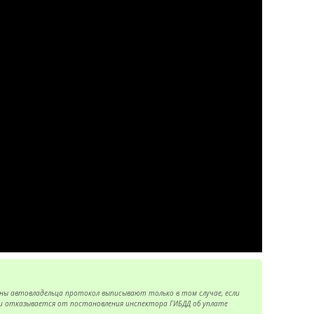
ны автовладельца протокол выписывают только в том случае, если
 и отказывается от постановления инспектора ГИБДД об уплате