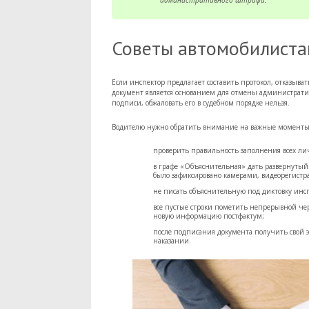
административного штрафа.
Советы автомобилист
Если инспектор предлагает составить протокол, отказывать
документ является основанием для отмены административ
подписи, обжаловать его в судебном порядке нельзя.
Водителю нужно обратить внимание на важные моменты
проверить правильность заполнения всех л
в графе «Объяснительная» дать развернутый
было зафиксировано камерами, видеорегистра
не писать объяснительную под диктовку инс
все пустые строки пометить непрерывной чер
новую информацию постфактум;
после подписания документа получить свой э
наказании.