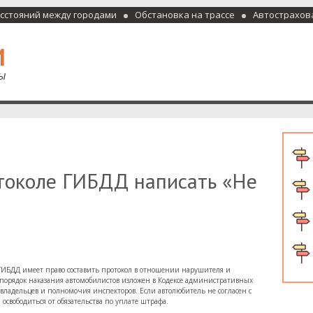
асстояний между городами
Обстановка на трассе
Автострахов
отели и гостиницы
отоколе ГИБДД написать «Не
ИБДД имеет право составить протокол в отношении нарушителя и
орядок наказания автомобилистов изложен в Кодексе административных
ладельцев и полномочия инспекторов. Если автолюбитель не согласен с
 освободиться от обязательства по уплате штрафа.