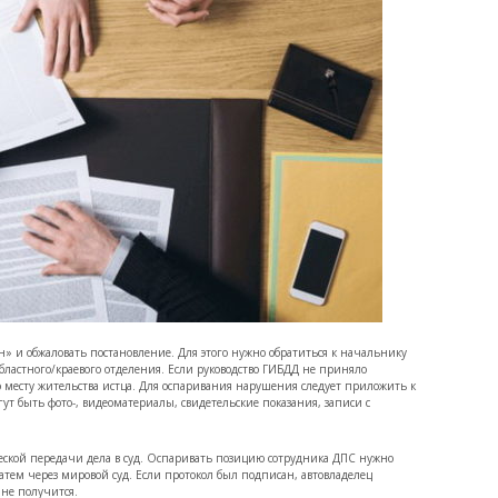
н» и обжаловать постановление. Для этого нужно обратиться к начальнику
бластного/краевого отделения. Если руководство ГИБДД не приняло
по месту жительства истца. Для оспаривания нарушения следует приложить к
гут быть фото-, видеоматериалы, свидетельские показания, записи с
ческой передачи дела в суд. Оспаривать позицию сотрудника ДПС нужно
 затем через мировой суд. Если протокол был подписан, автовладелец
не получится.