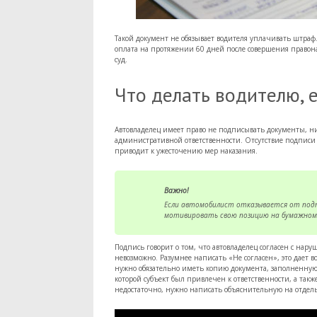
Такой документ не обязывает водителя уплачивать штраф.
оплата на протяжении 60 дней после совершения правон
суд.
Что делать водителю, е
Автовладелец имеет право не подписывать документы, никт
административной ответственности. Отсутствие подписи 
приводит к ужесточению мер наказания.
Важно!
Если автомобилист отказывается от подп
мотивировать свою позицию на бумажном
Подпись говорит о том, что автовладелец согласен с нар
невозможно. Разумнее написать «Не согласен», это дает в
нужно обязательно иметь копию документа, заполненную 
которой субъект был привлечен к ответственности, а такж
недостаточно, нужно написать объяснительную на отдельн