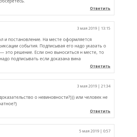
обсеретесь.
Ответить
3 мая 2019
| 13:15
ол и постановление. На месте оформляется
иксации события. Подписывая его надо указать о
— это решение. Если оно выноситься н месте, то
 надо подписывать если доказана вина
Ответить
3 мая 2019
| 21:34
доказательство о невиновности?))) или человек не
ратное?)
Ответить
5 мая 2019
| 0:57