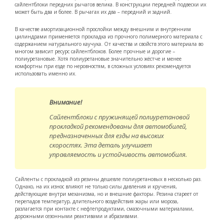
сайлентблоки передних рычагов велика. В конструкции передней подвески их
может быть два и более. В рычагах их два – передний и задний.
В качестве амортизационной прослойки между внешним и внутренним
цилиндрами применяется прокладка из прочного полимерного материала с
содержанием натурального каучука. От качества и свойств этого материала во
многом зависит ресурс сайлентблоков. Более прочные и дорогие –
полиуретановые. Хотя полиуретановые значительно жёстче и менее
комфортны при езде по неровностям, в сложных условиях рекомендуется
использовать именно их.
Внимание!
Сайлентблоки с пружинящей полиуретановой
прокладкой рекомендованы для автомобилей,
предназначенных для езды на высоких
скоростях. Эта деталь улучшает
управляемость и устойчивость автомобиля.
Сайленты с прокладкой из резины дешевле полиуретановых в несколько раз.
Однако, на их износ влияют не только силы давления и кручения,
действующие внутри механизма, но и внешние факторы. Резина стареет от
перепадов температур, длительного воздействия жары или мороза,
разлагается при контакте с нефтепродуктами, смазочными материалами,
дорожными сезонными реактивами и абразивами.