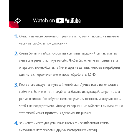
Очистить место ремонта от грязи и пыли, налипающих на нижние
части автомобиля при движении.
Снять болты и гайки, которыми крепится передний рычаг, а затем
снять сам рычаг, потянув на себя. Чтобы было легче выполнить эти
операции, можно болты, гайки и другие детали, которые потребуется
сдвинуть с первоначального места, обработать ВД-40.
После этого следует вынуть сайлентблоки. Лучше всего использовать
съёмник. Если его нет, придётся выбивать их кувалдой, закрепив сам
рычаг в тисках. Потребуется немалое усилие, точность и аккуратность,
чтобы не повредить его. Иногда испорченные сайленты выжигают, но
этот способ может привести к деформации рычага.
Зачистить места для установки новых сайлентблоков от грязи,
смазочных материалов и других посторонних частиц.