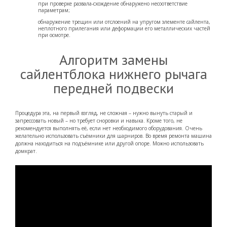
при проверке развала-схождение обнаружено несоответствие
параметрам;
обнаружение трещин или отслоений на упругом элементе сайлента,
неплотного прилегания или деформации его металлических частей
при осмотре.
Алгоритм замены
сайлентблока нижнего рычага
передней подвески
Процедура эта, на первый взгляд, не сложная – нужно вынуть старый и
запрессовать новый – но требует сноровки и навыка. Кроме того, не
рекомендуется выполнять её, если нет необходимого оборудования. Очень
желательно использовать съёмники для шарниров. Во время ремонта машина
должна находиться на подъёмнике или другой опоре. Можно использовать
домкрат.