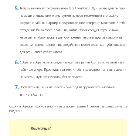
Теперь можно запрессовать новый сайлентблок. Лучше это делать при
помощи специального инструмента, но за неимением его можно
аккуратно забить шарнир в подготовленное отверстие молотком. Чтобы
вхождение было более плавным, сайлентблок следует хорошенько
намылить. Использовать для скольжения масла и другие смазочные
вещества нежелательно – их воздействие может оказаться губительным
для резинового уплотнителя.
Собрать в обратном порядке – закрепить рычаг болтами, не затягивая
гайки до упора. Проследить за тем, чтобы правильно поставить детали
на место – нужной стороной без перекосов.
Поставить машину на колёса и уже под нагрузкой окончательно
затянуть болты.
Схожим образом можно выполнить самостоятельный ремонт верхних рычагов
подвески.
Внимание!