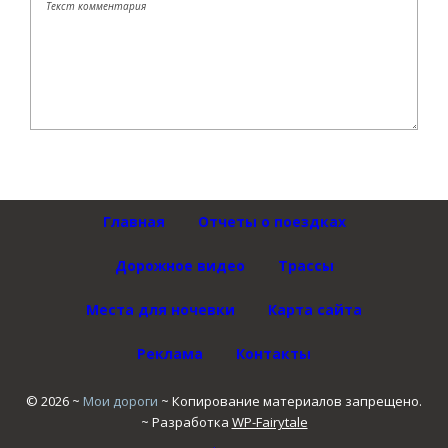
Главная
Отчеты о поездках
Дорожное видео
Трассы
Места для ночевки
Карта сайта
Реклама
Контакты
©
2026
~
Мои дороги
~ Копирование материалов запрещено.
~ Разработка
WP-Fairytale