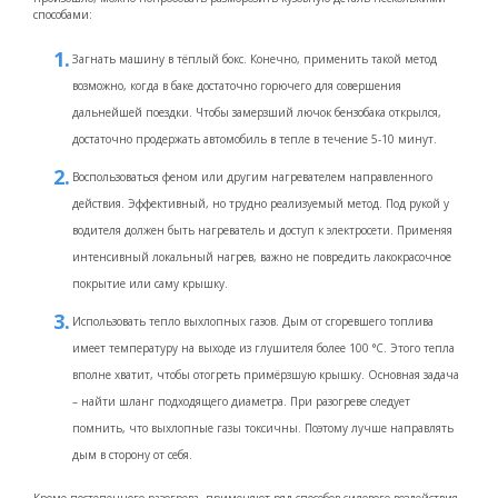
способами:
Загнать машину в тёплый бокс. Конечно, применить такой метод
возможно, когда в баке достаточно горючего для совершения
дальнейшей поездки. Чтобы замерзший лючок бензобака открылся,
достаточно продержать автомобиль в тепле в течение 5-10 минут.
Воспользоваться феном или другим нагревателем направленного
действия. Эффективный, но трудно реализуемый метод. Под рукой у
водителя должен быть нагреватель и доступ к электросети. Применяя
интенсивный локальный нагрев, важно не повредить лакокрасочное
покрытие или саму крышку.
Использовать тепло выхлопных газов. Дым от сгоревшего топлива
имеет температуру на выходе из глушителя более 100 °C. Этого тепла
вполне хватит, чтобы отогреть примёрзшую крышку. Основная задача
– найти шланг подходящего диаметра. При разогреве следует
помнить, что выхлопные газы токсичны. Поэтому лучше направлять
дым в сторону от себя.