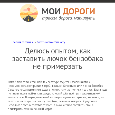
Мои дороги
Как доехать, автомобильные дороги и трассы России, мотели и гостиницы
Главная страница
»
Советы автомобилисту
Делюсь опытом, как
заставить лючок бензобака
не примерзать
Зимой при отрицательной температуре водители сталкиваются с
невозможностью открытия дверей, крышки багажника или лючка бензобака.
Связано это с замерзанием воды в петлях, на уплотнениях и замках. Влага туда
попадает после мойки или дождя, который шёл ещё при положительной
температуре. В затруднительной ситуации водители теряются, не знают, что
делать и как открыть крышку бензобака, если она замерзла. Существует
несколько простых способов открыть лючок, а также заставить его не
примерзать даже в сильный мороз.