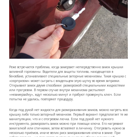
Реже встречается проблема, когда замерзает непосредственно замок крышки
заливной горловины. Водители для защиты топлива, находящегося в
бензобаке, устанавливают специальные запорные механизмы. Такая крышка с
«сюрпризом» может сыграть с владельцем злую шутку во время заправки.
Открывают замок двумя способами: разморозкой специальными жидкостями
или прогревом. В первом случае внутри механизма распыляют
«незамерзайку», ждут несколько минут и пробуют провернуть ключ. Если
попытка не удалась, повторяют процедуру.
Когда под рукой нет жидкости для размораживания замков, можно нагреть всю
крышку либо только запорный механизм. Первый вариант предполагает те же
манипуляции, что и с отогревом лючка. Если под рукой нет нужного
инструмента, разморозить замок можно при помощи ключа. Его нагревают
зажигалкой или спичками, затем вставляют в личинку. Отогревать нужно за
несколько приёмов, иначе велик риск замораживания ключа в замке. При