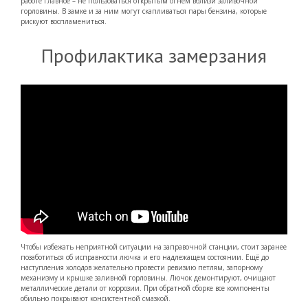
работе главное – не пользоваться открытым огнём вблизи заливочной
горловины. В замке и за ним могут скапливаться пары бензина, которые
рискуют воспламениться.
Профилактика замерзания
Чтобы избежать неприятной ситуации на заправочной станции, стоит заранее
позаботиться об исправности лючка и его надлежащем состоянии. Ещё до
наступления холодов желательно провести ревизию петлям, запорному
механизму и крышке заливной горловины. Лючок демонтируют, очищают
металлические детали от коррозии. При обратной сборке все компоненты
обильно покрывают консистентной смазкой.