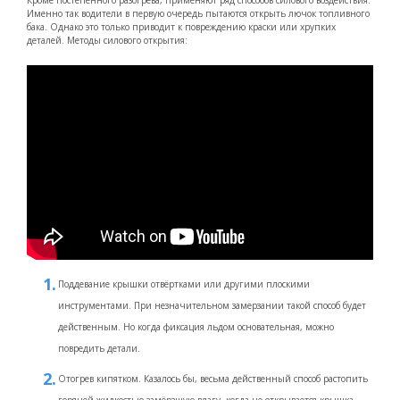
Кроме постепенного разогрева, применяют ряд способов силового воздействия.
Именно так водители в первую очередь пытаются открыть лючок топливного
бака. Однако это только приводит к повреждению краски или хрупких
деталей. Методы силового открытия:
Поддевание крышки отвёртками или другими плоскими
инструментами. При незначительном замерзании такой способ будет
действенным. Но когда фиксация льдом основательная, можно
повредить детали.
Отогрев кипятком. Казалось бы, весьма действенный способ растопить