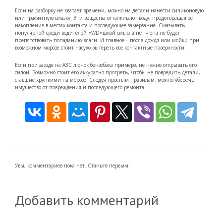
Если на разборку не хватает времени, можно на детали нанести силиконовую
или графитную смазку. Эти вещества отталкивают воду, предотвращая её
накопление в местах контакта и последующее замерзание. Смазывать
популярной среди водителей «WD»шкой смысла нет – она не будет
препятствовать попаданию влаги. И главное – после дождя или мойки при
возможном морозе стоит насухо вытереть все контактные поверхности.
Если при заезде на АЗС лючок бензобака примёрз, не нужно открывать его
силой. Возможно стоит его аккуратно прогреть, чтобы не повредить детали,
ставшие хрупкими на морозе. Следуя простым правилам, можно уберечь
имущество от повреждения и последующего ремонта.
Увы, комментариев пока нет. Станьте первым!
Добавить комментарий