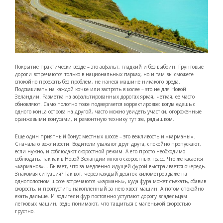
Покрытие практически везде – это асфальт, гладкий и без выбоин. Грунтовые
дороги встречаются только в национальных парках, но и там вы сможете
спокойно проехать без проблем, не нанеся машине никакого вреда.
Подскакивать на каждой кочке или застрять в колее – это не для Новой
Зеландии. Разметка на асфальтированных дорогах яркая, четкая, ее часто
обновляют. Само полотно тоже подвергается корректировке: когда едешь с
одного конца острова на другой, часто можно увидеть участки, огороженные
оранжевыми конусами, и ремонтную технику тут же, рядышком.
Еще один приятный бонус местных шоссе – это вежливость и «карманы».
Сначала о вежливости. Водители уважают друг друга, спокойно пропускают,
если нужно, и соблюдают скоростной режим. А его просто необходимо
соблюдать, так как в Новой Зеландии много скоростных трасс. Что же касается
«карманов»… Бывает, что за медленно идущей фурой выстраивается очередь.
Знакомая ситуация? Так вот, через каждый десяток километров даже на
однополосном шоссе встречаются «карманы», куда фура может съехать, сбавив
скорость, и пропустить накопленный за нею хвост машин. А потом спокойно
ехать дальше. И водители фур постоянно уступают дорогу владельцам
легковых машин, ведь понимают, что тащиться с маленькой скоростью
грустно.