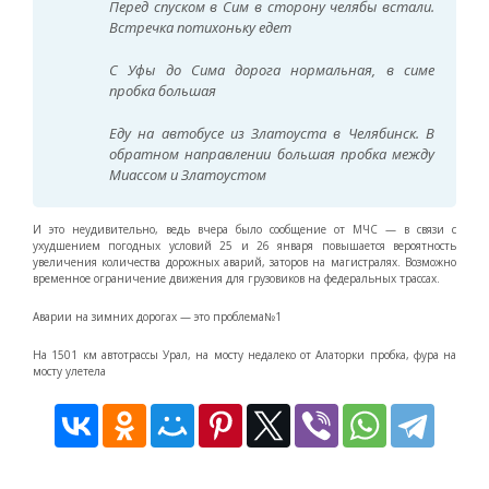
Перед спуском в Сим в сторону челябы встали.
Встречка потихоньку едет
С Уфы до Сима дорога нормальная, в симе
пробка большая
Еду на автобусе из Златоуста в Челябинск. В
обратном направлении большая пробка между
Миассом и Златоустом
И это неудивительно, ведь вчера было сообщение от МЧС — в связи с
ухудшением погодных условий 25 и 26 января повышается вероятность
увеличения количества дорожных аварий, заторов на магистралях. Возможно
временное ограничение движения для грузовиков на федеральных трассах.
Аварии на зимних дорогах — это проблема№1
На 1501 км автотрассы Урал, на мосту недалеко от Алаторки пробка, фура на
мосту улетела