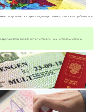
ъезд осуществляется в страну, выдавшую шенген, или время пребывания в
 путешественников по шенгенской визе, но и некоторые страны