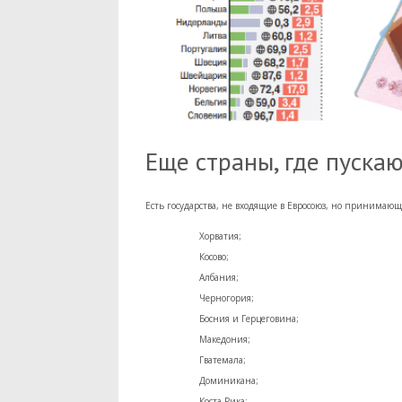
Еще страны, где пуска
Есть государства, не входящие в Евросоюз, но принимающи
Хорватия;
Косово;
Албания;
Черногория;
Босния и Герцеговина;
Македония;
Гватемала;
Доминикана;
Коста-Рика;