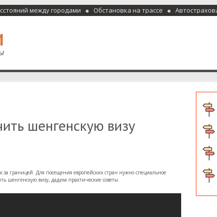
асстояний между городами
Обстановка на трассе
Автострахов
отели и гостиницы
чить шенгенскую визу
к за границей. Для посещения европейских стран нужно специальное
ить шенгенскую визу, дадим практические советы.