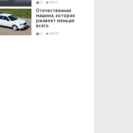
0
9613
Отечественная
машина, которая
ржавеет меньше
всего
2
8476