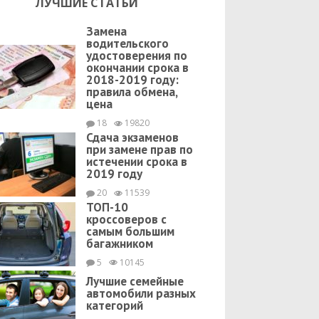
ЛУЧШИЕ СТАТЬИ
Замена
водительского
удостоверения по
окончании срока в
2018-2019 году:
правила обмена,
цена
18
19820
Сдача экзаменов
при замене прав по
истечении срока в
2019 году
20
11539
ТОП-10
кроссоверов с
самым большим
багажником
5
10145
Лучшие семейные
автомобили разных
категорий