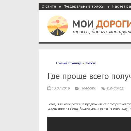
О сайте
Федеральные трассы
Расчет р
Мои дороги
Как доехать, автомобильные дороги и трассы России, м
Главная страница
»
Новости
Где проще всего полу
13.07.2019
Новости
exp-dorogi
Сегодня многие россияне предпочитают проводить отпус
разрешение на въезд. Рассмотрим, где легче всего получ