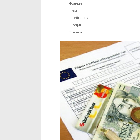
Франция;
Чехия
Швейцария;
Швеция;
Эстония.