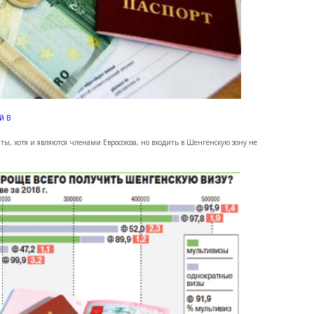
й В
ы, хотя и являются членами Евросоюза, но входить в Шенгенскую зону не