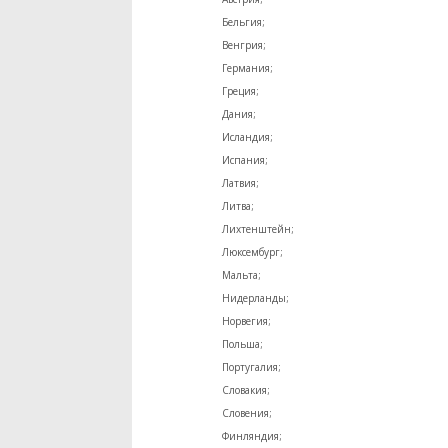
Бельгия;
Венгрия;
Германия;
Греция;
Дания;
Исландия;
Испания;
Латвия;
Литва;
Лихтенштейн;
Люксембург;
Мальта;
Нидерланды;
Норвегия;
Польша;
Португалия;
Словакия;
Словения;
Финляндия;