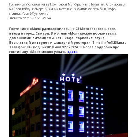
Гостиница Уют стоит на 981 км трассы М5 «Урал» в г. Тольятти. Стоимость от
600 р за койку. Номера 2, 3 и 4-х местные. В комплексе есть баня, кафе,
стоянка. Yutm5@yandex.ru
Звонить по т. 927 61349 64
Гостиница «Моя»
расположилась на 23 Московского шоссе,
въезд в город Самара. В мотель «Моя» можно поселиться с
домашними питомцами. Есть кафе, парковка, сауна.
Бесплатный интернет и шикарный ресторан. E-mail info@23km.ru
Телефон: 846 код 3721818 или 927 70924 55 Более подробно про
гостиницу «Моя» можно узнать
здесь
.