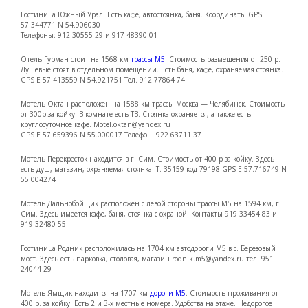
Гостиница Южный Урал. Есть кафе, автостоянка, баня. Координаты GPS E
57.344771 N 54.906030
Телефоны: 912 30555 29 и 917 48390 01
Отель Гурман стоит на 1568 км
трассы М5
. Стоимость размещения от 250 р.
Душевые стоят в отдельном помещении. Есть баня, кафе, охраняемая стоянка.
GPS E 57.413559 N 54.921751 Тел. 912 77864 74
Мотель Октан расположен на 1588 км трассы Москва — Челябинск. Стоимость
от 300р за койку. В комнате есть ТВ. Стоянка охраняется, а также есть
круглосуточное кафе. Motel.oktan@yandex.ru
GPS E 57.659396 N 55.000017 Телефон: 922 63711 37
Мотель Перекресток находится в г. Сим. Стоимость от 400 р за койку. Здесь
есть душ, магазин, охраняемая стоянка. Т. 35159 код 79198 GPS E 57.716749 N
55.004274
Мотель Дальнобойщик расположен с левой стороны трассы М5 на 1594 км, г.
Сим. Здесь имеется кафе, баня, стоянка с охраной. Контакты 919 33454 83 и
919 32480 55
Гостиница Родник расположилась на 1704 км автодороги М5 в с. Березовый
мост. Здесь есть парковка, столовая, магазин rodnik.m5@yandex.ru тел. 951
24044 29
Мотель Ямщик находится на 1707 км
дороги М5
. Стоимость проживания от
400 р. за койку. Есть 2 и 3-х местные номера. Удобства на этаже. Недорогое