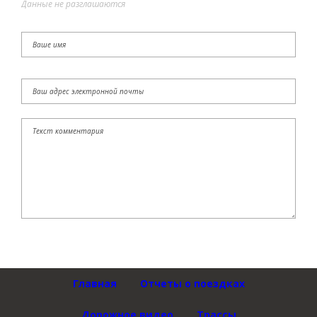
Данные не разглашаются
Главная
Отчеты о поездках
Дорожное видео
Трассы