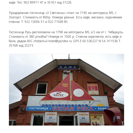
кафе. Тел. 902 89971 47 и 35161 код 31226
Придорожная гостиница «У Светланы» стоит на 1745 км автотрассы М5, г.
Златоуст. Стоимость от 800р. Номера разные. Есть кафе, магазин, охраняемая
стоянка. Т. 922 72006 51 и 922 71508 85
Гостиница Русь расположена на 1798 км автотрассы М5, в 5 км от г. Чебаркуль.
Стоимость от 380 р/койка? Номера от 1500 р. Стоянка охраняется, есть кафе и
баня, рядом АЗС chebarkul-hotel@yandex.ru GPS E 60.536227 N 54. 911536 Т.
35168 код 25273