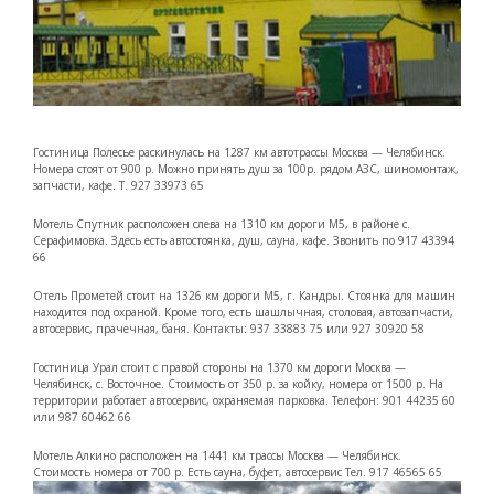
Гостиница Полесье раскинулась на 1287 км автотрассы Москва — Челябинск.
Номера стоят от 900 р. Можно принять душ за 100р. рядом АЗС, шиномонтаж,
запчасти, кафе. Т. 927 33973 65
Мотель Спутник расположен слева на 1310 км дороги М5, в районе с.
Серафимовка. Здесь есть автостоянка, душ, сауна, кафе. Звонить по 917 43394
66
Отель Прометей стоит на 1326 км дороги М5, г. Кандры. Стоянка для машин
находится под охраной. Кроме того, есть шашлычная, столовая, автозапчасти,
автосервис, прачечная, баня. Контакты: 937 33883 75 или 927 30920 58
Гостиница Урал стоит с правой стороны на 1370 км дороги Москва —
Челябинск, с. Восточное. Стоимость от 350 р. за койку, номера от 1500 р. На
территории работает автосервис, охраняемая парковка. Телефон: 901 44235 60
или 987 60462 66
Мотель Алкино расположен на 1441 км трассы Москва — Челябинск.
Стоимость номера от 700 р. Есть сауна, буфет, автосервис Тел. 917 46565 65