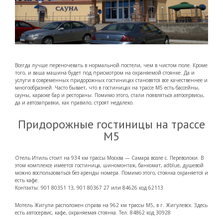
Всегда лучше переночевать в нормальной постели, чем в чистом поле. Кроме
того, и ваша машина будет под присмотром на охраняемой стоянке. Да и
услуги в современных придорожных гостиницах становятся все качественнее и
многообразней. Часто бывает, что в гостиницах на трассе М5 есть бассейны,
сауны,
караоке бар и рестораны. Помимо этого, стали появляться автосервисы,
да и автозаправки, как правило, строят недалеко.
Придорожные гостиницы на трассе
М5
Отель Итиль стоит на 934 км трассы Москва — Самара возле с. Переволоки. В
этом комплексе имеется гостиница, шиномонтаж, банкомат, adblue, душевой
можно воспользоваться без аренды номера. Помимо этого, стоянка охраняется и
есть кафе.
Контакты: 901 80351 13, 901 80367 27 или 84626 код 62113
Мотель Жигули расположен справа на 962 км трассы М5, в г. Жигулевск. Здесь
есть автосервис, кафе, охраняемая стоянка. Тел. 84862 код 30928