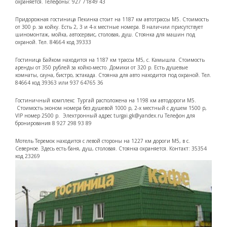
охраняется. Телефоны: 927 71849 43
Придорожная гостиница Пекинка стоит на 1187 км автотрассы М5. Стоимость
от 300 р. за койку. Есть 2, 3 и 4-х местные номера. В наличии присутствует
шиномонтаж, мойка, автосервис, столовая, душ. Стоянка для машин под
охраной. Тел. 84664 код 39333
Гостиница Байком находится на 1187 км трассы М5, с. Камышла. Стоимость
аренды от 350 рублей за койко-место. Домики от 320 р. Есть душевые
комнаты, сауна, бистро, эстакада. Стоянка для авто находится под охраной. Тел.
84664 код 39363 или 937 64765 36
Гостиничный комплекс Тургай расположена на 1198 км автодороги М5.
Стоимость эконом номера без душевой 1000 р, 2-х местный с душем 1500 р,
VIP номер 2500 р. Электронный адрес turgai.gk@yandex.ru Телефон для
бронирования 8 927 298 93 89
Мотель Теремок находится с левой стороны на 1227 км дороги М5, в с.
Северное. Здесь есть баня, душ, столовая. Стоянка охраняется. Контакт: 35354
код 23269