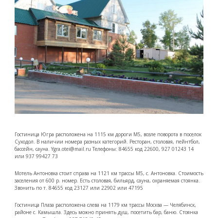
Гостиница Югра расположена на 1115 км дороги М5, возле поворота в поселок
Суходол. В наличии номера разных категорий. Ресторан, столовая, пейнтбол,
бассейн, сауна. Ygra.otei@mail.ru Телефоны: 84655 код 22600, 927 01243 14
или 937 99427 73
Мотель Антоновка стоит справа на 1121 км трассы М5, с. Антоновка. Стоимость
заселения от 600 р. номер. Есть столовая, бильярд, сауна, охраняемая стоянка.
Звонить по т. 84655 код 23127 или 22902 или 47195
Гостиница Плаза расположена слева на 1179 км трассы Москва — Челябинск,
районе с. Камышла. Здесь можно принять душ, посетить бар, баню. Стоянка