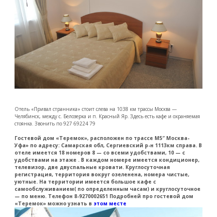
Отель «Привал странника» стоит слева на 1038 км трассы Москва —
Челябинск, между с. Белозерка и п. Красный Яр. Здесь есть кафе и охраняемая
стоянка. Звонить по 927 69224 79
Гостевой дом «Теремок», расположен по трассе М5″ Москва-
Уфа» по адресу: Самарская обл, Сергиевский р-н 1113км справа. В
отеле имеется 18 номеров 8 — со всеми удобствами, 10 — с
удобствами на этаже . В каждом номере имеется кондиционер,
телевизор, две двуспальные кровати. Круглосуточная
регистрация, территория вокруг озеленена, номера чистые,
уютные. На территории имеется большое кафе с
самообслуживанием( по определенным часам) и круглосуточное
— по меню. Телефон 8-9270002651 Подробней про гостевой дом
«Теремок» можно узнать в
этом месте