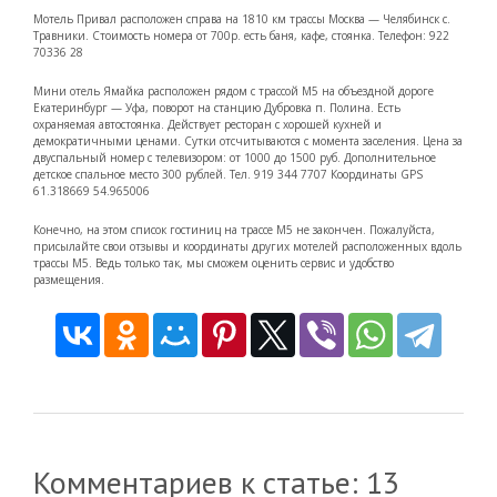
Мотель Привал расположен справа на 1810 км трассы Москва — Челябинск с.
Травники. Стоимость номера от 700р. есть баня, кафе, стоянка. Телефон: 922
70336 28
Мини отель Ямайка расположен рядом с трассой М5 на объездной дороге
Екатеринбург — Уфа, поворот на станцию Дубровка п. Полина. Есть
охраняемая автостоянка. Действует ресторан с хорошей кухней и
демократичными ценами. Сутки отсчитываются с момента заселения. Цена за
двуспальный номер с телевизором: от 1000 до 1500 руб. Дополнительное
детское спальное место 300 рублей. Тел. 919 344 7707 Координаты GPS
61.318669 54.965006
Конечно, на этом список гостиниц на трассе М5 не закончен. Пожалуйста,
присылайте свои отзывы и координаты других мотелей расположенных вдоль
трассы М5. Ведь только так, мы сможем оценить сервис и удобство
размещения.
Комментариев к статье: 13