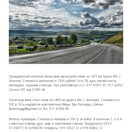
Придорожный комплекс Белая река раскинулся слева на 1473 км трассы М5, с.
Жилино. Стоимость заселения от 1500 рублей. Есть ТВ, душ, автозапчасти,
автосервис, парковка и бистро. Visit_elektro@mail.ru Т. 917 41931 47, 917 34252
24 или 347 код 27490 46
Гостиница Вояж стоит слева на 1499 км дороги М5, с. Алаторка. Стоимость от
500 р. Есть недорогие комплексные обеды, бар, бильярд, стоянка.
Motelvoyage@yandex.ru Тел. 917 47399 98
Мотель Лукоморье. Стоимость номеров от 250 р. за койку. В наличии 2, 3 и 4-
х местные номера, душ, кафе и охраняемая стоянка. Координаты GPS E
57.344771 N 54.906030 Телефоны: 919 12027 51 и 919 60802 12