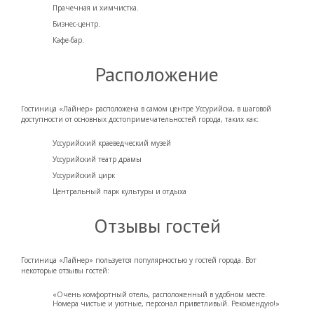
Прачечная и химчистка.
Бизнес-центр.
Кафе-бар.
Расположение
Гостиница «Лайнер» расположена в самом центре Уссурийска, в шаговой
доступности от основных достопримечательностей города, таких как:
Уссурийский краеведческий музей
Уссурийский театр драмы
Уссурийский цирк
Центральный парк культуры и отдыха
Отзывы гостей
Гостиница «Лайнер» пользуется популярностью у гостей города. Вот
некоторые отзывы гостей:
«Очень комфортный отель, расположенный в удобном месте.
Номера чистые и уютные, персонал приветливый. Рекомендую!»