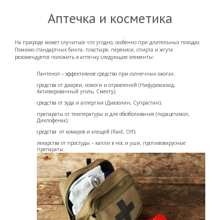
Аптечка и косметика
На природе может случиться что угодно, особенно при длительных походах.
Помимо стандартных бинта, пластыря, перекиси, спирта и жгута
рекомендуется положить в аптечку следующие элементы:
Пантенол – эффективное средство при солнечных ожогах;
средства от диареи, изжоги и отравлений (Нифуроксазид,
Активированный уголь, Смекту);
средства от зуда и аллергии (Диазолин, Супрастин);
препараты от температуры и для обезболивания (парацетамол,
Диклофенак);
средства от комаров и клещей (Raid, Оff);
лекарства от простуды – капли в нос и уши, противовирусные
препараты.