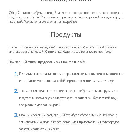
Общий список требуемых вещей зависит от конкретной цели вашего похода –
будет ли это небольшой пикник в парке или же полноценный выезд за город с
палаткой. Рассмотрим все варианты подробнее.
Продукты
Здесь нет особых рекомендаций относительно целей – небольшой пикник
или вылазка с ночевкой. Отличаться будет лишь количество припасов.
Примерный список продуктов может включать в себя:
Питьевая вода и напитки – минеральная вода, соки, компоты, лимонад
и т.д. Также можно взять с собой термос с горячим чаем или кофе.
Техническая вода – на природе нередко требуется вымыть руки или
продукты. В этом случае следует заранее запастись бутылочкой воды
специально для таких целей.
Овощи и зелень – популярный атрибут любого пикника. Их можно
есть свежими, а можно использовать для приготовления бутербродов,
салатов и запекать на углях.