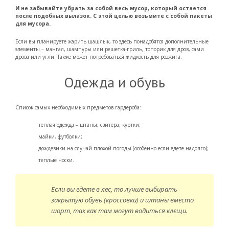
И не забывайте убрать за собой весь мусор, который остается
после подобных вылазок. С этой целью возьмите с собой пакеты
для мусора.
Если вы планируете жарить шашлык, то здесь понадобятся дополнительные
элементы – мангал, шампуры или решетка-гриль, топорик для дров, сами
дрова или угли. Также может потребоваться жидкость для розжига.
Одежда и обувь
Список самых необходимых предметов гардероба:
теплая одежда – штаны, свитера, куртки;
майки, футболки;
дождевики на случай плохой погоды (особенно если едете надолго);
теплые носки.
Если вы едете в лес, то лучше выбирать
закрытую обувь (кроссовки) и штаны вместо
шорт, так как там могут водиться клещи.