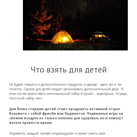
Что взять для детей
Не будем говорить о дополнительных продуктах и одежде – здесь все и так
понятно. Однако для детей следует организовать дополнительный досуг. В
этом случае можно взять минимальный набор игрушек – карандаши, тетрадь,
песочный набор, мяч.
Для более старших детей стоит продумать активный отдых.
Возьмите с собой фрисби или бадминтон. Подвижные игры на
свежем воздухе не только полезны для здоровья, но и помогут
весело провести время.
Разумеется, каждый человек индивидуален и может иметь свои