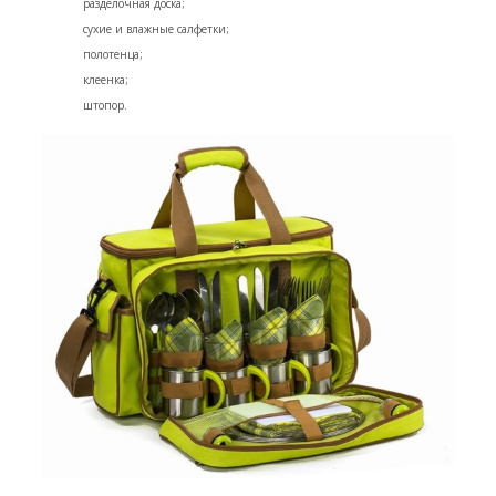
разделочная доска;
сухие и влажные салфетки;
полотенца;
клеенка;
штопор.