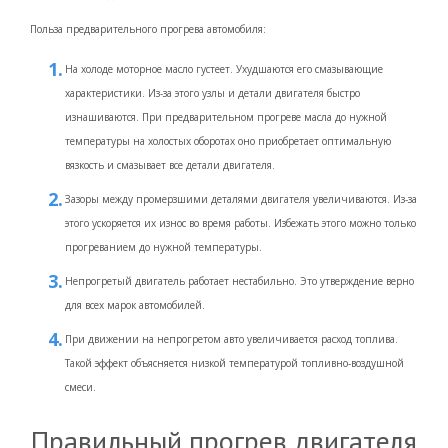
Польза предварительного прогрева автомобиля:
На холоде моторное масло густеет. Ухудшаются его смазывающие
характеристики. Из-за этого узлы и детали двигателя быстро
изнашиваются. При предварительном прогреве масла до нужной
температуры на холостых оборотах оно приобретает оптимальную
вязкость и смазывает все детали двигателя.
Зазоры между промерзшими деталями двигателя увеличиваются. Из-за
этого ускоряется их износ во время работы. Избежать этого можно только
прогреванием до нужной температуры.
Непрогретый двигатель работает нестабильно. Это утверждение верно
для всех марок автомобилей.
При движении на непрогретом авто увеличивается расход топлива.
Такой эффект объясняется низкой температурой топливно-воздушной
смеси.
Правильный прогрев двигателя