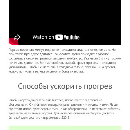
Первые несколько минут водителю приходится сидеть в холодном авто. Но
при такой процедуре двигатель за короткое время приходит в рабочее
состояние, а салон нагревается максимально быстро. Уже через 5 минут можно
начинать движение. Если автомобиль старый, время прогрева приходится
увеличивать. Чтобы не мерзнуть в холодном салоне, пока машина греется,
можно почистить наледь со стекол и боковых зеркал.
Способы ускорить прогрев
Чтобы нагреть двигатель еще быстрее, используют предпусковые
обогреватели. Они бывают электронагревательными и жидкостными. Чаще
водители используют первый тип. Такие обогреватели не перестают работать
даже в самые сильные морозы. Для их использования необходим доступ к
бытовой электросети с напряжением 220 В.