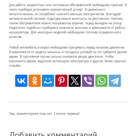
Для работы жидкостных или топливных обогревателей необходимо горючее. В
таких приборах установлен керамический штифт. В сравнении с
металлическим, он потребляет намного меньше электричества. Благодаря
автоматической системе, подогрев можно включить на расстоянии. Поэтому
таким обогревателем можно пользоваться заранее, перед выходом на улицу.
Недостаток подобных приборов в сложности монтажа и зависимости от работы
аккумулятора. Для некоторых моделей необходимо топливо определенного
качества.
Любой автомобиль в мороз необходимо прогревать перед началом движения.
В зависимости от модели машины и погодных условий на это требуется разное
время. В противном случае сильно снижается ресурс двигателя. Чтобы
сэкономить время, водители используют автопрогрев и другие, более простые
способы.
Увы, комментариев пока нет. Станьте первым!
Добавить комментарий