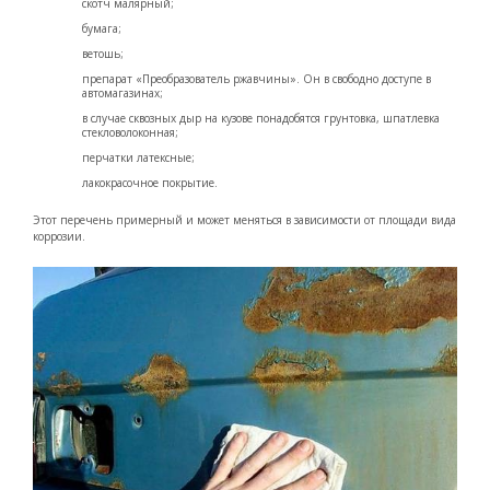
скотч малярный;
бумага;
ветошь;
препарат «Преобразователь ржавчины». Он в свободно доступе в
автомагазинах;
в случае сквозных дыр на кузове понадобятся грунтовка, шпатлевка
стекловолоконная;
перчатки латексные;
лакокрасочное покрытие.
Этот перечень примерный и может меняться в зависимости от площади вида
коррозии.