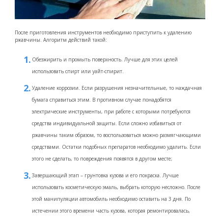
После приготовления инструментов необходимо приступить к удалению
ржавчины. Алгоритм действий такой:
Обезжирить и промыть поверхность. Лучше для этих целей
использовать спирт или уайт-спирит.
Удаление коррозии. Если разрушения незначительные, то наждачная
бумага справиться этим. В противном случае понадобятся
электрические инструменты, при работе с которыми потребуются
средства индивидуальной защиты. Если сложно избавиться от
ржавчины таким образом, то воспользоваться можно размягчающими
средствами. Остатки подобных препаратов необходимо удалить. Если
этого не сделать, то повреждения появятся в другом месте;
Завершающий этап – грунтовка кузова и его покраска. Лучше
использовать косметическую эмаль, выбрать которую несложно. После
этой манипуляции автомобиль необходимо оставить на 3 дня. По
истечении этого времени часть кузова, которая ремонтировалась,