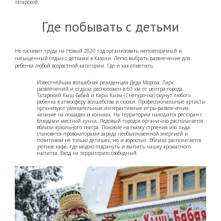
татарской.
Где побывать с детьми
Не составит труда на Новый 2020 год организовать неповторимый и
насыщенный отдых с детками в Казани. Легко выбрать развлечение для
ребенка любой возрастной категории. Где и как отметить:
Известнейшая волшебная резиденция Деда Мороза. Парк
развлечений и отдыха расположен в 60 км от центра города.
Татарский Кыш Бабай и Кары Кызы (Снегурочка) окунут любого
ребенка в атмосферу волшебства и сказки. Профессиональные артисты
организуют увлекательные интерактивные игры-развлечения,
катание на лошадях и коньках. На территории находится ресторан с
блюдами местной кухни. Ледовый городок органично располагается
вблизи кукольного театра. Похожие на сказку строения изо льда
становятся провокаторами заряда необыкновенной энергией и
позитивом не только детишек, но и взрослых. Вблизи располагается
уютное кафе, где модно отдохнуть и выпить чашку ароматного
напитка. Вход на территорию свободный.