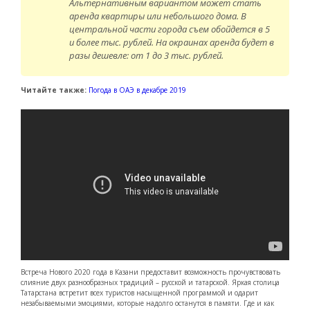
Альтернативным вариантом может стать
аренда квартиры или небольшого дома. В
центральной части города съем обойдется в 5
и более тыс. рублей. На окраинах аренда будет в
разы дешевле: от 1 до 3 тыс. рублей.
Читайте также:
Погода в ОАЭ в декабре 2019
Встреча Нового 2020 года в Казани предоставит возможность прочувствовать
слияние двух разнообразных традиций – русской и татарской. Яркая столица
Татарстана встретит всех туристов насыщенной программой и одарит
незабываемыми эмоциями, которые надолго останутся в памяти. Где и как