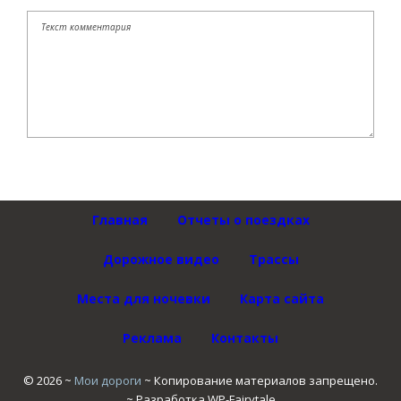
Главная
Отчеты о поездках
Дорожное видео
Трассы
Места для ночевки
Карта сайта
Реклама
Контакты
©
2026
~
Мои дороги
~ Копирование материалов запрещено.
~ Разработка
WP-Fairytale