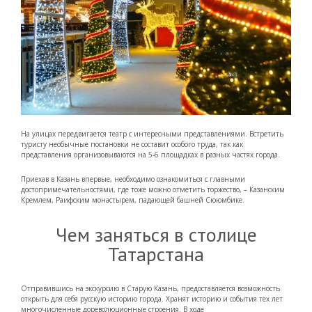
На улицах передвигается театр с интересными представлениями. Встретить
туристу необычные постановки не составит особого труда, так как
представления организовываются на 5-6 площадках в разных частях города.
Приехав в Казань впервые, необходимо ознакомиться с главными
достопримечательностями, где тоже можно отметить торжество, – Казанским
Кремлем, Раифским монастырем, падающей башней Сююмбике.
Чем заняться в столице
Татарстана
Отправившись на экскурсию в Старую Казань, предоставляется возможность
открыть для себя русскую историю города. Хранят историю и события тех лет
многочисленные дореволюционные строения. В ходе