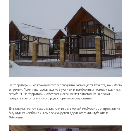
На территории Волжско-Камского заповедника размещается база отдыха «Место
встречи». Поселиться здесь можно в уютных и комфортных гостевых домиках,
есть баня. На территории обустроена охраняемая автостоянка. В прокат
предоставляется различного рода спортивное снаряжение.
Для катания на коньках, лыжах или игры в хоккей необходимо отправится на
базу отдыха «Лебяжье». Комплекс окружен двумя озерами Глубоким и
Лебяжьим.