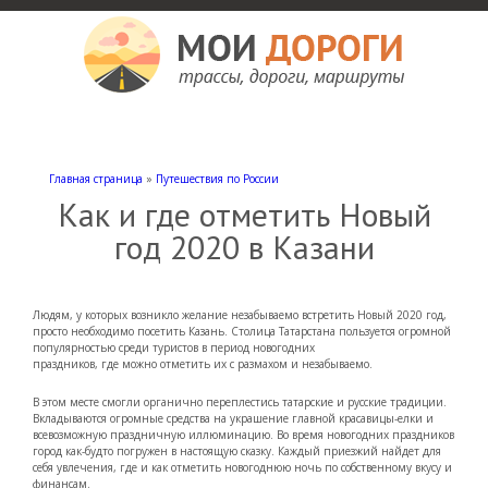
Мои дороги
Как доехать, автомобильные дороги и трассы России, мотели и гостиницы
Главная страница
»
Путешествия по России
Как и где отметить Новый
год 2020 в Казани
Людям, у которых возникло желание незабываемо встретить Новый 2020 год,
просто необходимо посетить Казань. Столица Татарстана пользуется огромной
популярностью среди туристов в период новогодних
праздников, где можно отметить их с размахом и незабываемо.
В этом месте смогли органично переплестись татарские и русские традиции.
Вкладываются огромные средства на украшение главной красавицы-елки и
всевозможную праздничную иллюминацию. Во время новогодних праздников
город как-будто погружен в настоящую сказку. Каждый приезжий найдет для
себя увлечения, где и как отметить новогоднюю ночь по собственному вкусу и
финансам.