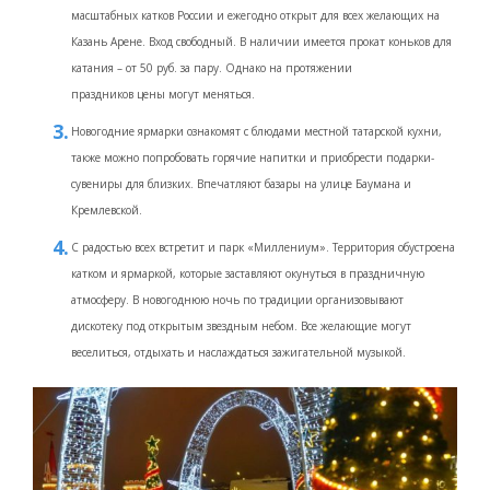
масштабных катков России и ежегодно открыт для всех желающих на
Казань Арене. Вход свободный. В наличии имеется прокат коньков для
катания – от 50 руб. за пару. Однако на протяжении
праздников цены могут меняться.
Новогодние ярмарки ознакомят с блюдами местной татарской кухни,
также можно попробовать горячие напитки и приобрести подарки-
сувениры для близких. Впечатляют базары на улице Баумана и
Кремлевской.
С радостью всех встретит и парк «Миллениум». Территория обустроена
катком и ярмаркой, которые заставляют окунуться в праздничную
атмосферу. В новогоднюю ночь по традиции организовывают
дискотеку под открытым звездным небом. Все желающие могут
веселиться, отдыхать и наслаждаться зажигательной музыкой.