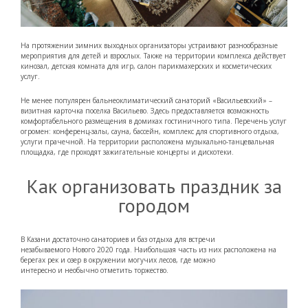
На протяжении зимних выходных организаторы устраивают разнообразные
мероприятия для детей и взрослых. Также на территории комплекса действует
кинозал, детская комната для игр, салон парикмахерских и косметических
услуг.
Не менее популярен бальнеоклиматический санаторий «Васильевский» –
визитная карточка поселка Васильево. Здесь предоставляется возможность
комфортабельного размещения в домиках гостиничного типа. Перечень услуг
огромен: конференц-залы, сауна, бассейн, комплекс для спортивного отдыха,
услуги прачечной. На территории расположена музыкально-танцевальная
площадка, где проходят зажигательные концерты и дискотеки.
Как организовать праздник за
городом
В Казани достаточно санаториев и баз отдыха для встречи
незабываемого Нового 2020 года. Наибольшая часть из них расположена на
берегах рек и озер в окружении могучих лесов, где можно
интересно и необычно отметить торжество.