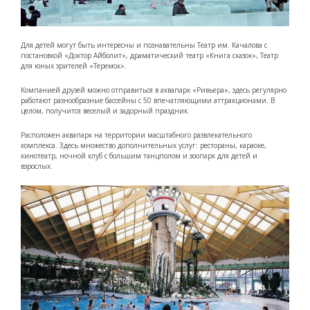
Для детей могут быть интересны и познавательны Театр им. Качалова с
постановкой «Доктор Айболит», драматический театр «Книга сказок», Театр
для юных зрителей «Теремок».
Компанией друзей можно отправиться в аквапарк «Ривьера», здесь регулярно
работают разнообразные бассейны с 50 впечатляющими аттракционами. В
целом, получится веселый и задорный праздник.
Расположен аквапарк на территории масштабного развлекательного
комплекса. Здесь множество дополнительных услуг: рестораны, караоке,
кинотеатр, ночной клуб с большим танцполом и зоопарк для детей и
взрослых.