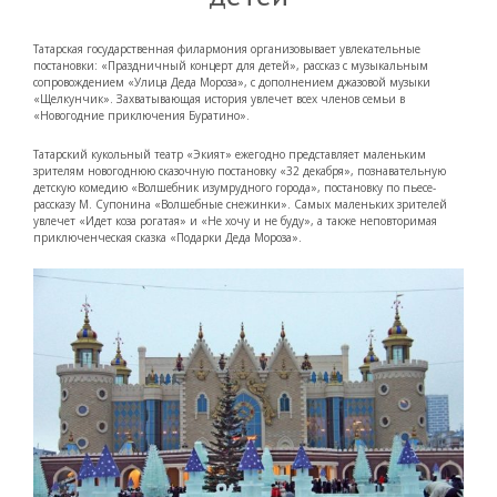
Татарская государственная филармония организовывает увлекательные
постановки: «Праздничный концерт для детей», рассказ с музыкальным
сопровождением «Улица Деда Мороза», с дополнением джазовой музыки
«Щелкунчик». Захватывающая история увлечет всех членов семьи в
«Новогодние приключения Буратино».
Татарский кукольный театр «Экият» ежегодно представляет маленьким
зрителям новогоднюю сказочную постановку «32 декабря», познавательную
детскую комедию «Волшебник изумрудного города», постановку по пьесе-
рассказу М. Супонина «Волшебные снежинки». Самых маленьких зрителей
увлечет «Идет коза рогатая» и «Не хочу и не буду», а также неповторимая
приключенческая сказка «Подарки Деда Мороза».