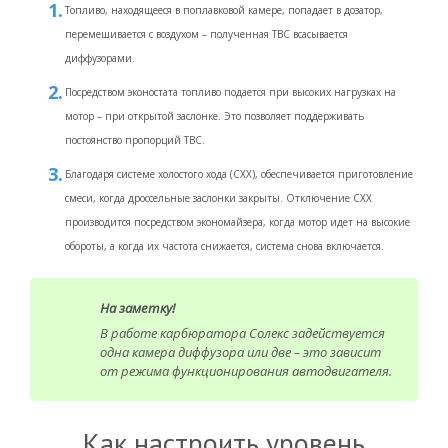
Топливо, находящееся в поплавковой камере, попадает в дозатор,
перемешивается с воздухом – полученная ТВС всасывается
диффузорами.
Посредством эконостата топливо подается при высоких нагрузках на
мотор – при открытой заслонке. Это позволяет поддерживать
постоянство пропорций ТВС.
Благодаря системе холостого хода (СХХ), обеспечивается приготовление
смеси, когда дроссельные заслонки закрыты. Отключение СХХ
производится посредством экономайзера, когда мотор идет на высокие
обороты, а когда их частота снижается, система снова включается.
На заметку!
В работе карбюратора Солекс задействуется
одна камера диффузора или две – это зависит
от режима функционирования автодвигателя.
Как настроить уровень