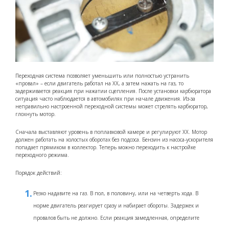
Переходная система позволяет уменьшить или полностью устранить
«провал» – если двигатель работал на ХХ, а затем нажать на газ, то
задерживается реакция при нажатии сцепления. После установки карбюратора
ситуация часто наблюдается в автомобилях при начале движения. Из-за
неправильно настроенной переходной системы может стрелять карбюратор,
глохнуть мотор.
Сначала выставляют уровень в поплавковой камере и регулируют ХХ. Мотор
должен работать на холостых оборотах без подсоса. Бензин из насоса-ускорителя
попадает прямиком в коллектор. Теперь можно переходить к настройке
переходного режима.
Порядок действий:
Резко надавите на газ. В пол, в половину, или на четверть хода. В
норме двигатель реагирует сразу и набирает обороты. Задержек и
провалов быть не должно. Если реакция замедленная, определите