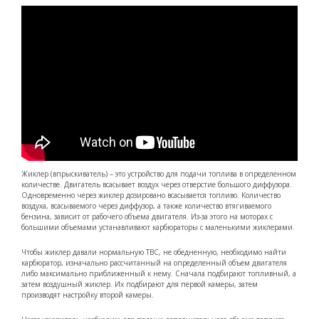
Жиклер (впрыскиватель) – это устройство для подачи топлива в определенном
количестве. Двигатель всасывает воздух через отверстие большого диффузора.
Одновременно через жиклер дозировано всасывается топливо. Количество
воздуха, всасываемого через диффузор, а также количество втягиваемого
бензина, зависит от рабочего объема двигателя. Из-за этого на моторах с
большими объемами устанавливают карбюраторы с маленькими жиклерами.
Чтобы жиклер давали нормальную ТВС, не обедненную, необходимо найти
карбюратор, изначально рассчитанный на определенный объем двигателя
либо максимально приближенный к нему. Сначала подбирают топливный, а
затем воздушный жиклер. Их подбирают для первой камеры, затем
производят настройку второй камеры.