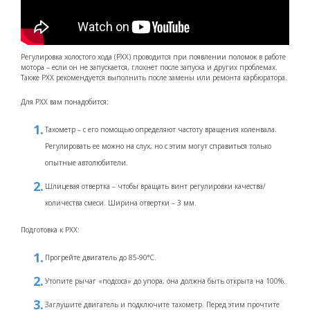
Регулировка холостого хода (РХХ) проводится при появлении поломок в работе
мотора – если он не запускается, глохнет после запуска и других проблемах.
Также РХХ рекомендуется выполнить после замены или ремонта карбюратора.
Для РХХ вам понадобится:
Тахометр – с его помощью определяют частоту вращения коленвала.
Регулировать ее можно на слух, но с этим могут справиться только
опытные автолюбители.
Шлицевая отвертка – чтобы вращать винт регулировки качества/
количества смеси. Ширина отвертки – 3 мм.
Подготовка к РХХ:
Прогрейте двигатель до 85-90°С.
Утопите рычаг «подсоса» до упора, она должна быть открыта на 100%.
Заглушите двигатель и подключите тахометр. Перед этим прочтите