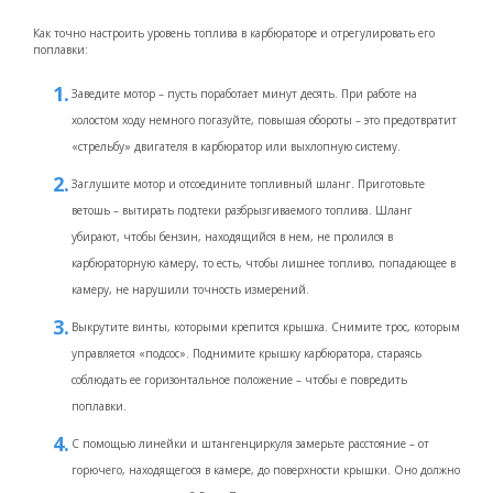
Как точно настроить уровень топлива в карбюраторе и отрегулировать его
поплавки:
Заведите мотор – пусть поработает минут десять. При работе на
холостом ходу немного погазуйте, повышая обороты – это предотвратит
«стрельбу» двигателя в карбюратор или выхлопную систему.
Заглушите мотор и отсоедините топливный шланг. Приготовьте
ветошь – вытирать подтеки разбрызгиваемого топлива. Шланг
убирают, чтобы бензин, находящийся в нем, не пролился в
карбюраторную камеру, то есть, чтобы лишнее топливо, попадающее в
камеру, не нарушили точность измерений.
Выкрутите винты, которыми крепится крышка. Снимите трос, которым
управляется «подсос». Поднимите крышку карбюратора, стараясь
соблюдать ее горизонтальное положение – чтобы е повредить
поплавки.
С помощью линейки и штангенциркуля замерьте расстояние – от
горючего, находящегося в камере, до поверхности крышки. Оно должно