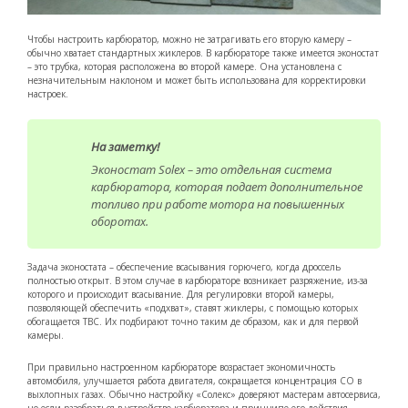
Чтобы настроить карбюратор, можно не затрагивать его вторую камеру –
обычно хватает стандартных жиклеров. В карбюраторе также имеется эконостат
– это трубка, которая расположена во второй камере. Она установлена с
незначительным наклоном и может быть использована для корректировки
настроек.
На заметку!
Эконостат Solex – это отдельная система
карбюратора, которая подает дополнительное
топливо при работе мотора на повышенных
оборотах.
Задача эконостата – обеспечение всасывания горючего, когда дроссель
полностью открыт. В этом случае в карбюраторе возникает разряжение, из-за
которого и происходит всасывание. Для регулировки второй камеры,
позволяющей обеспечить «подхват», ставят жиклеры, с помощью которых
обогащается ТВС. Их подбирают точно таким де образом, как и для первой
камеры.
При правильно настроенном карбюраторе возрастает экономичность
автомобиля, улучшается работа двигателя, сокращается концентрация СО в
выхлопных газах. Обычно настройку «Солекс» доверяют мастерам автосервиса,
но если разобраться в устройстве карбюратора и принципе его действия,