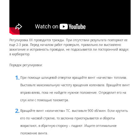
Регулировка ХХ проводится трижды. При отсутствии результата повторяют ее
еще 2-3 раза. Перед началом работ проверьте, правильно ли выставлено
зажигание и исправность проводки, не подсасывается ли посторонний воздух
в карбюратор.
Порядок регулировки:
При помощи шлицевой отвертки вращайте винт «качества» топлива.
Выставьте максимальную частоту вращения коленвала. Вращайте винт
вправо-влево, пока не найдете нужное положение. Определит его на
слух или с помощью тахометра.
Вращайте винт «количества» ТС. выставьте 900 об/мин. Если крутить
его по часовой стрелке, то заслонка приоткрывается и обороты
возрастают, в обратную сторону – падают. Ищите оптимальное
положение винта.