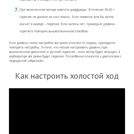
При включенном моторе осветите диффузоры. В течение 30-60 с
горючее не должно из них стекать. Если появится хотя бы капля,
значит в камере – перелив. Если капель нет, промерьте уровень
горючего повторно вышеописанным способом.
Если уровень после настройки все равно отличен от нормы, приходится
повторять настройку. Учтите, что нельзя настраивать уровень при
выключенном двигателе и ручной подкачке – если мотор будет запущен, в
карбюраторе все равно будет перелив. Это особенно относится к двигателям с
перекрытой «обраткой».
Как настроить холостой ход