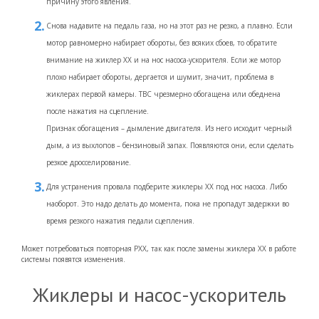
причину этого явления.
Снова надавите на педаль газа, но на этот раз не резко, а плавно. Если
мотор равномерно набирает обороты, без всяких сбоев, то обратите
внимание на жиклер ХХ и на нос насоса-ускорителя. Если же мотор
плохо набирает обороты, дергается и шумит, значит, проблема в
жиклерах первой камеры. ТВС чрезмерно обогащена или обеднена
после нажатия на сцепление.
Признак обогащения – дымление двигателя. Из него исходит черный
дым, а из выхлопов – бензиновый запах. Появляются они, если сделать
резкое дросселирование.
Для устранения провала подберите жиклеры ХХ под нос насоса. Либо
наоборот. Это надо делать до момента, пока не пропадут задержки во
время резкого нажатия педали сцепления.
Может потребоваться повторная РХХ, так как после замены жиклера ХХ в работе
системы появятся изменения.
Жиклеры и насос-ускоритель