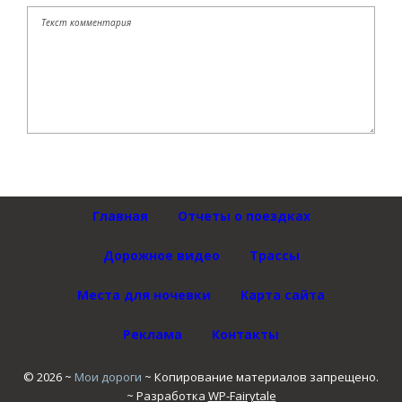
Главная
Отчеты о поездках
Дорожное видео
Трассы
Места для ночевки
Карта сайта
Реклама
Контакты
©
2026
~
Мои дороги
~ Копирование материалов запрещено.
~ Разработка
WP-Fairytale