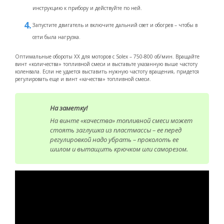
инструкцию к прибору и действуйте по ней.
Запустите двигатель и включите дальний свет и обогрев – чтобы в
сети была нагрузка.
Оптимальные обороты ХХ для моторов с Solex – 750-800 об/мин. Вращайте
винт «количества» топливной смеси и выставьте указанную выше частоту
коленвала. Если не удается выставить нужную частоту вращения, придется
регулировать еще и винт «качества» топливной смеси.
На заметку!
На винте «качества» топливной смеси может
стоять заглушка из пластмассы – ее перед
регулировкой надо убрать – проколоть ее
шилом и вытащить крючком или саморезом.