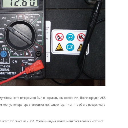
мулятора, хотя вечером он был в нормальном состоянии. После зарядки АКБ
ом корпус генератора становится настолько горячим, что об его поверхность
 всего это свист или вой. Уровень шума может меняться в зависимости от