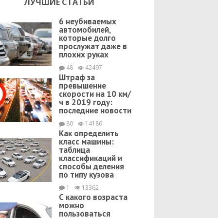
ЛУЧШИЕ СТАТЬИ
6 неубиваемых
автомобилей,
которые долго
прослужат даже в
плохих руках
48
42497
Штраф за
превышение
скорости на 10 км/
ч в 2019 году:
последние новости
80
14186
Как определить
класс машины:
таблица
классификаций и
способы деления
по типу кузова
1
13362
С какого возраста
можно
пользоваться