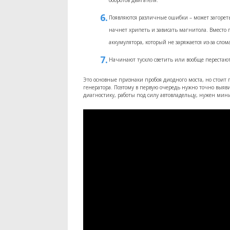
оборотов двигателя.
Появляются различные ошибки – может загореть
начнет хрипеть и зависать магнитола. Вместо п
аккумулятора, который не заряжается из-за сло
Начинают тускло светить или вообще перестают
Это основные признаки пробоя диодного моста, но стоит 
генератора. Поэтому в первую очередь нужно точно выяв
диагностику, работы под силу автовладельцу, нужен ми