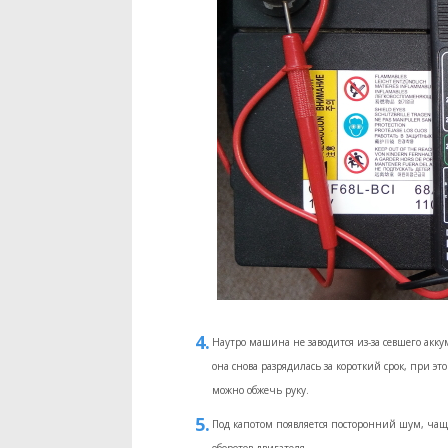
Наутро машина не заводится из-за севшего акку
она снова разрядилась за короткий срок, при эт
можно обжечь руку.
Под капотом появляется посторонний шум, чаще