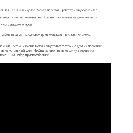
ся АБС, ЕСП и так далее. Может перестать работать гидроусилитель,
овворотника включается свет. Все это проявляется на фоне севшего
манного диодного моста.
 работать фары, кондиционер не охлаждает так, как положено.
помнить о том, что они могут свидетельствовать и о других поломках
ить неисправный узел. Необязательно гнать машину в сервис на
нимальный набор приспособлений.