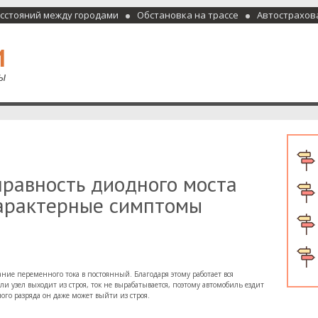
асстояний между городами
Обстановка на трассе
Автострахов
отели и гостиницы
правность диодного моста
характерные симптомы
ние переменного тока в постоянный. Благодаря этому работает вся
ли узел выходит из строя, ток не вырабатывается, поэтому автомобиль ездит
ого разряда он даже может выйти из строя.