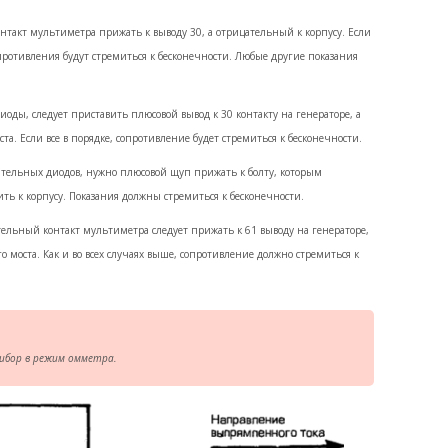
такт мультиметра прижать к выводу 30, а отрицательный к корпусу. Если
опротивления будут стремиться к бесконечности. Любые другие показания
оды, следует приставить плюсовой вывод к 30 контакту на генераторе, а
а. Если все в порядке, сопротивление будет стремиться к бесконечности.
цательных диодов, нужно плюсовой щуп прижать к болту, которым
ть к корпусу. Показания должны стремиться к бесконечности.
льный контакт мультиметра следует прижать к 61 выводу на генераторе,
 моста. Как и во всех случаях выше, сопротивление должно стремиться к
рибор в режим омметра.