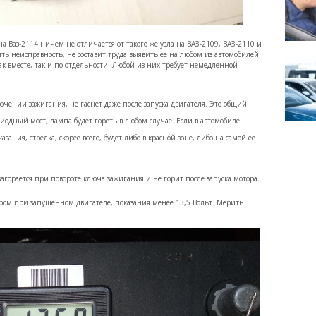
 Ваз-2114 ничем не отличается от такого же узла на ВАЗ-2109, ВАЗ-2110 и
лить неисправность, не составит труда выявить ее на любом из автомобилей.
к вместе, так и по отдельности. Любой из них требует немедленной
ючении зажигания, не гаснет даже после запуска двигателя. Это общий
иодный мост, лампа будет гореть в любом случае. Если в автомобиле
зания, стрелка, скорее всего, будет либо в красной зоне, либо на самой ее
агорается при повороте ключа зажигания и не горит после запуска мотора.
ром при запущенном двигателе, показания менее 13,5 Вольт. Мерить