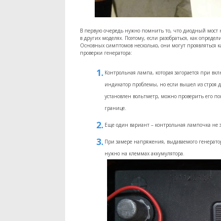
В первую очередь нужно помнить то, что диодный мост на
в других моделях. Поэтому, если разобраться, как опреде
Основных симптомов несколько, они могут проявляться ка
проверки генератора:
Контрольная лампа, которая загорается при вкл
индикатор проблемы, но если вышел из строя д
установлен вольтметр, можно проверить его пока
границе.
Еще один вариант – контрольная лампочка не з
При замере напряжения, выдаваемого генерато
нужно на клеммах аккумулятора.