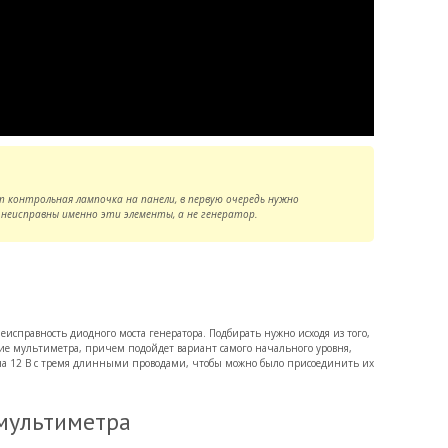
т контрольная лампочка на панели, в первую очередь нужно
 неисправны именно эти элементы, а не генератор.
неисправность диодного моста генератора. Подбирать нужно исходя из того,
чие мультиметра, причем подойдет вариант самого начального уровня,
а на 12 В с тремя длинными проводами, чтобы можно было присоединить их
мультиметра