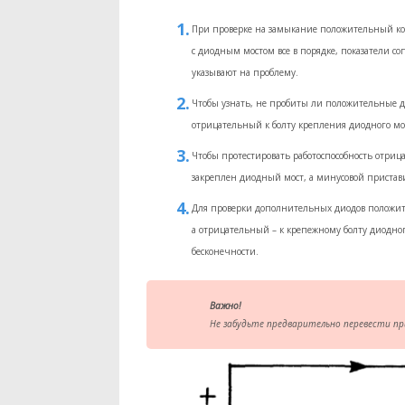
При проверке на замыкание положительный кон
с диодным мостом все в порядке, показатели с
указывают на проблему.
Чтобы узнать, не пробиты ли положительные ди
отрицательный к болту крепления диодного мост
Чтобы протестировать работоспособность отри
закреплен диодный мост, а минусовой пристави
Для проверки дополнительных диодов положите
а отрицательный – к крепежному болту диодного
бесконечности.
Важно!
Не забудьте предварительно перевести п