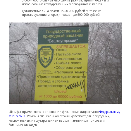
3 000-4 000 рублей за нарушение режима, правил охраны и
использование государственных заповедников и парков;
должностные лица платят 15-20 000 рублей за такое же
правонарушение, а юридические – до 500 000 рублей.
Штрафы применяются в отношении физических лиц согласно
Федеральному
закону №33
. Режимы специальной охраны действуют для природных,
национальных и государственных парков, памятников природы и
ботанических садов.