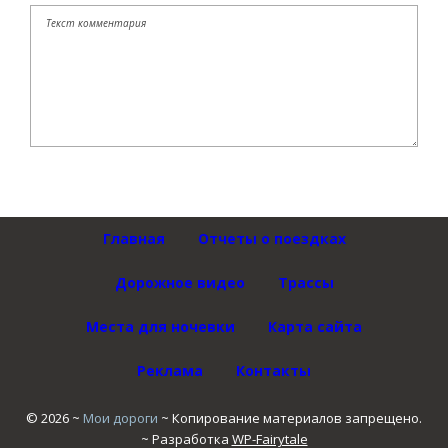
Главная
Отчеты о поездках
Дорожное видео
Трассы
Места для ночевки
Карта сайта
Реклама
Контакты
©
2026
~
Мои дороги
~ Копирование материалов запрещено.
~ Разработка
WP-Fairytale