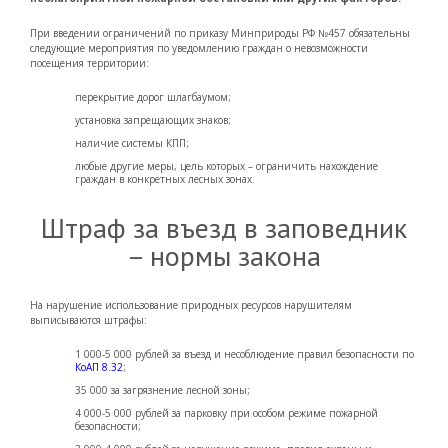
При введении ограничений по приказу Минприроды РФ №457 обязательны
следующие мероприятия по уведомлению граждан о невозможности
посещения территории:
перекрытие дорог шлагбаумом;
установка запрещающих знаков;
наличие системы КПП;
любые другие меры, цель которых – ограничить нахождение
граждан в конкретных лесных зонах.
Штраф за въезд в заповедник
– нормы закона
На нарушение использование природных ресурсов нарушителям
выписываются штрафы:
1 000-5 000 рублей за въезд и несоблюдение правил безопасности по
КоАП 8.32
;
35 000 за загрязнение лесной зоны;
4 000-5 000 рублей за парковку при особом режиме пожарной
безопасности;