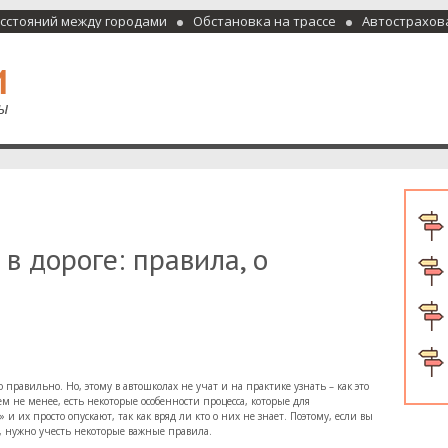
асстояний между городами
Обстановка на трассе
Автострахов
отели и гостиницы
в дороге: правила, о
равильно. Но, этому в автошколах не учат и на практике узнать – как это
ем не менее, есть некоторые особенности процесса, которые для
 их просто опускают, так как вряд ли кто о них не знает. Поэтому, если вы
, нужно учесть некоторые важные правила.