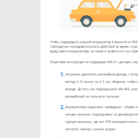
Чтобы подзарядить севший аккумулятор в машине от АКБ 
Соблюдение последовательности действий во время «прик
заряд своего аккумулятора, но также и вывести его из строя
Пошаговая инструкция по подзарядке АКБ от «донора» сл
Запускают двигатель автомобиля-донора, с кот
мотору 5-10 минут на 2-3 тыс. оборотов, чтобы
выходе. До того, как подсоединяют оба АКБ, кл
автомобилей не получали питания.
Аккумуляторы соединяют проводами – сперва н
концов «минуса» подкидывают на донорскую кл
корпусе машины, где нет ЛКП (лакокрасочного 
контакте «минус» сильно искрит.