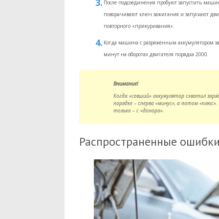
После подсоединения пробуют запустить машин
поворачивают ключ зажигания и запускают двиг
повторного «прикуривания».
Когда машина с разряженным аккумулятором зав
минут на оборотах двигателя порядка 2000.
Внимание!
Когда «севший» аккумулятор схватил заря
порядке – сперва «минус», а потом «плюс»
только – с «донора».
Распространенные ошибки