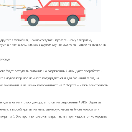
другого автомобиля, нужно следовать проверенному алгоритму.
уривания» важно, так как в другом случае можно не только не повысить
.
едующая:
орого будет поступать питание на разряженный АКБ. Дают проработать
 его аккумулятор мог немного подзарядиться и дал больший заряд на
ючи зажигания в машинах поворачивают на 2 оборота – чтобы электрочасть
акидывают на «плюс» донора, а потом на разряженный АКБ. Один из
емму, а второй крепят на металлическую часть на блоке мотора или
покрытия). Это противопожарная мера, так как при недостаточно хорошем