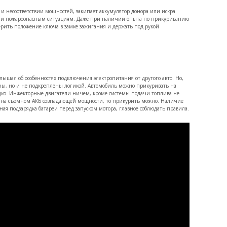
несоответствии мощностей, закипает аккумулятор донора или искра
 но и пожароопасным ситуациям. Даже при наличии опыта по прикуриванию
ерить положение ключа в замке зажигания и держать под рукой
лышал об особенностях подключения электропитания от другого авто. Но,
ны, но и не подкреплены логикой. Автомобиль можно прикуривать на
редко. Инжекторные двигатели ничем, кроме системы подачи топлива не
ена на съемном АКБ совпадающей мощности, то прикурить можно. Наличие
я подзарядка батареи перед запуском мотора, главное соблюдать правила.