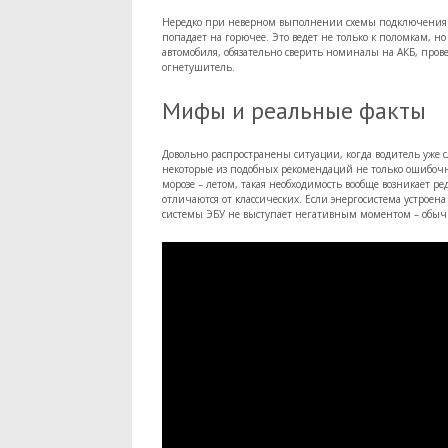
Нередко при неверном выполнении схемы подключения и 
попадает на горючее. Это ведет не только к поломкам,
автомобиля, обязательно сверить номиналы на АКБ, пров
огнетушитель.
Мифы и реальные факты
Довольно распространены ситуации, когда водитель уже с
некоторые из подобных рекомендаций не только ошибоч
морозе – летом, такая необходимость вообще возникает 
отличаются от классических. Если энергосистема устро
системы ЭБУ не выступает негативным моментом – обычна