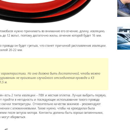
томобиля нужно принимать во внимание его сечение, длину, изоляцию,
 до 12 вольт, поэтому достаточно жилы, сечение которой будет 16 мм.
 провода он будет греться, что станет причиной расплавления изоляции.
жилой 20-22 мм.
гие характеристики. Но она должна быть достаточной, чтобы можно
куривания» не произошло случайного отсоединения провода и КЗ
1,5 м.
» есть 2 типа изоляции – ПВХ и жесткая оплетка. Лучше выбрать первую,
ет прийти в негодность и последующее использование такого провода
е скачки температуры. Относительно качества зажимов – рекомендуют
равнении с алюминиевыми. Также нужно, чтобы на крокодилах была
клемм после запуска мотора. Контакты должны быть хорошо запаянными,
 могут оборваться.