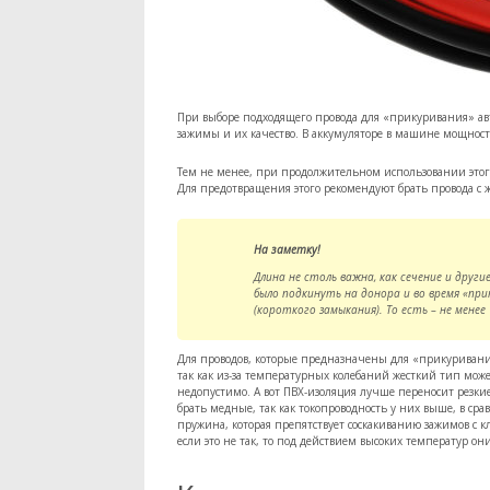
При выборе подходящего провода для «прикуривания» ав
зажимы и их качество. В аккумуляторе в машине мощность
Тем не менее, при продолжительном использовании этого
Для предотвращения этого рекомендуют брать провода с 
На заметку!
Длина не столь важна, как сечение и дру
было подкинуть на донора и во время «при
(короткого замыкания). То есть – не менее 
Для проводов, которые предназначены для «прикуривания
так как из-за температурных колебаний жесткий тип мож
недопустимо. А вот ПВХ-изоляция лучше переносит резки
брать медные, так как токопроводность у них выше, в с
пружина, которая препятствует соскакиванию зажимов с 
если это не так, то под действием высоких температур они