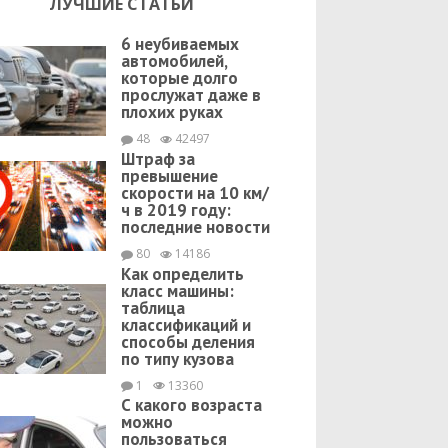
ЛУЧШИЕ СТАТЬИ
6 неубиваемых
автомобилей,
которые долго
прослужат даже в
плохих руках
48
42497
Штраф за
превышение
скорости на 10 км/
ч в 2019 году:
последние новости
80
14186
Как определить
класс машины:
таблица
классификаций и
способы деления
по типу кузова
1
13360
С какого возраста
можно
пользоваться