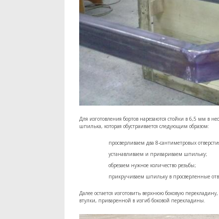
Для изготовления бортов нарезаются стойки в 6,5 мм в н
шпилька, которая обустраивается следующим образом:
просверливаем два 8-сантиметровых отверсти
устанавливаем и привариваем шпильку;
обрезаем нужное количество резьбы;
прикручиваем шпильку в просверленные отв
Далее остается изготовить верхнюю боковую перекладину, 
втулки, приваренной в изгиб боковой перекладины.