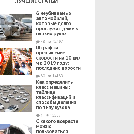
ЛУЧШИЕ СТАТЬИ
6 неубиваемых
автомобилей,
которые долго
прослужат даже в
плохих руках
48
42497
Штраф за
превышение
скорости на 10 км/
ч в 2019 году:
последние новости
80
14183
Как определить
класс машины:
таблица
классификаций и
способы деления
по типу кузова
1
13357
С какого возраста
можно
пользоваться