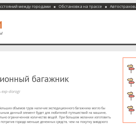
асстояний между городами
Обстановка на трассе
Автострахов
отели и гостиницы
ционный багажник
exp-dorogi
 больших объемов груза наличие экспедиционного багажника могло бы
альным данный элемент будет для любителей путешествий на машине,
вольно ограниченное количество вещей. При большом желании изготовить
отратив гораздо меньше денежных средств, чем на покупку заводского