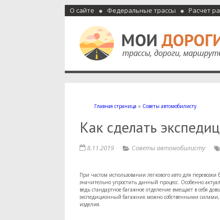
О сайте
Федеральные трассы
Расчет р
Мои дороги
Как доехать, автомобильные дороги и трассы России, м
Главная страница
»
Советы автомобилисту
Как сделать экспеди
8.11.2019
Советы автомобилисту
При частом использовании легкового авто для перевозки
значительно упростить данный процесс. Особенно акту
ведь стандартное багажное отделение вмещает в себя до
экспедиционный багажник можно собственными силами, п
изделия.