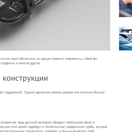
чие такого багажника на крыше позволит перевозить с собой все
я серфинга и многое другое.
 конструкции
оцесс трудоемкий. Однако сделанное своими руками значительно больше
 алюминия, ведь данный материал обладает небольшим весом и
о для этих целей подойдут и тонкостенные профильные трубы, которые
я второстепенным показателем, подойдет и обычный металл либо