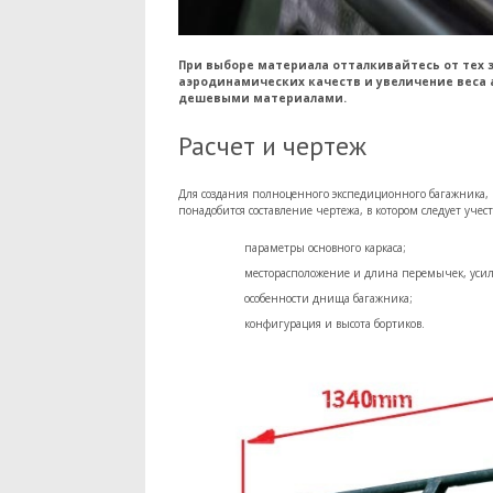
При выборе материала отталкивайтесь от тех з
аэродинамических качеств и увеличение веса 
дешевыми материалами.
Расчет и чертеж
Для создания полноценного экспедиционного багажника,
понадобится составление чертежа, в котором следует уче
параметры основного каркаса;
месторасположение и длина перемычек, уси
особенности днища багажника;
конфигурация и высота бортиков.