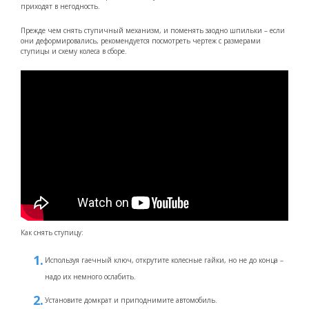
приходят в негодность.
Прежде чем снять ступичный механизм, и поменять заодно шпильки – если
они деформировались, рекомендуется посмотреть чертеж с размерами
ступицы и схему колеса в сборе.
Как снять ступицу:
Используя гаечный ключ, открутите колесные гайки, но не до конца –
надо их немного ослабить.
Установите домкрат и приподнимите автомобиль.