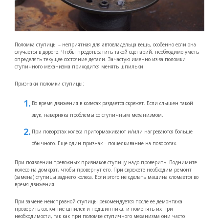
Поломка ступицы – неприятная для автовладельца вещь, особенно если она
случается в дороге. Чтобы предотвратить такой сценарий, необходимо уметь
определять текущее состояние детали. Зачастую именно из-за поломки
ступичного механизма приходится менять шпильки.
Признаки поломки ступицы:
Во время движения в колесах раздается скрежет. Если слышен такой
звук, наверняка проблемы со ступичным механизмом.
При поворотах колеса притормаживают и/или нагреваются больше
обычного. Еще один признак – пощелкивание на поворотах.
При появлении тревожных признаков ступицу надо проверить. Поднимите
колесо на домкрат, чтобы провернут его. При скрежете необходим ремонт
(замена) ступицы заднего колеса. Если этого не сделать машина сломается во
время движения.
При замене неисправной ступицы рекомендуется после ее демонтажа
проверить состояние шпилек и подшипника, и поменять их при
необходимости, так как при поломке ступичного механизма они часто