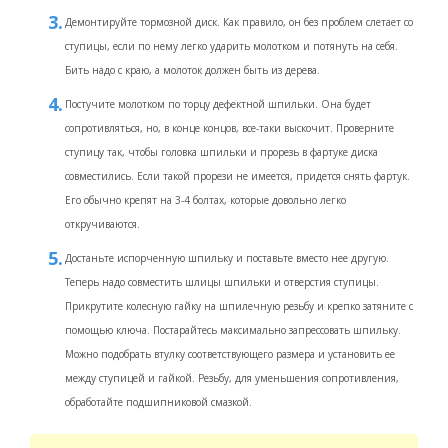
Демонтируйте тормозной диск. Как правило, он без проблем слетает со
ступицы, если по нему легко ударить молотком и потянуть на себя.
Бить надо с краю, а молоток должен быть из дерева.
Постучите молотком по торцу дефектной шпильки. Она будет
сопротивляться, но, в конце концов, все-таки выскочит. Проверните
ступицу так, чтобы головка шпильки и прорезь в фартуке диска
совместились. Если такой прорези не имеется, придется снять фартук.
Его обычно крепят на 3-4 болтах, которые довольно легко
откручиваются.
Достаньте испорченную шпильку и поставьте вместо нее другую.
Теперь надо совместить шлицы шпильки и отверстия ступицы.
Прикрутите колесную гайку на шпилечную резьбу и крепко затяните с
помощью ключа. Постарайтесь максимально запрессовать шпильку.
Можно подобрать втулку соответствующего размера и установить ее
между ступицей и гайкой. Резьбу, для уменьшения сопротивления,
обработайте подшипниковой смазкой.