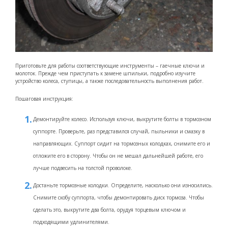
Приготовьте для работы соответствующие инструменты – гаечные ключи и
молоток. Прежде чем приступать к замене шпильки, подробно изучите
устройство колеса, ступицы, а также последовательность выполнения работ.
Пошаговая инструкция:
Демонтируйте колесо. Используя ключи, выкрутите болты в тормозном
суппорте. Проверьте, раз представился случай, пыльники и смазку в
направляющих. Суппорт сидит на тормозных колодках, снимите его и
отложите его в сторону. Чтобы он не мешал дальнейшей работе, его
лучше подвесить на толстой проволоке.
Достаньте тормозные колодки. Определите, насколько они износились.
Снимите скобу суппорта, чтобы демонтировать диск тормоза. Чтобы
сделать это, выкрутите два болта, орудуя торцевым ключом и
подходящими удлинителями.