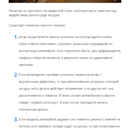
Несмотря на прочность легированной стали, шпильки могут ломаться под
воздействием разного рода нагрузок.
Существует несколько причин поломок:
Когда осуществляется замена шпильки на ступице заднего колеса,
гайки и болты затягивают с усилием, указанным в руководстве по
эксплуатации автомобиля. Если перетянуть болты, диск деформируется,
профиль отверстия меняется, в результате колесо не удерживается
крепежом.
Если автовладелец приобрел шпильки низкого качества, с
внутренними дефектами, то при возникновении ситуации, в которой
на одну часть детали действует напряжение, а на другую нет, она
расклинивается и ломается. В таких случаях автомобилисты обычно
говорят «сорвало шпильку». В этом случае приходится менять
поломанную деталь.
Если владелец автомобиля задумает сам поменять резину (с зимней на
летнюю или наоборот), которая сидит на дисках, то при откручивании