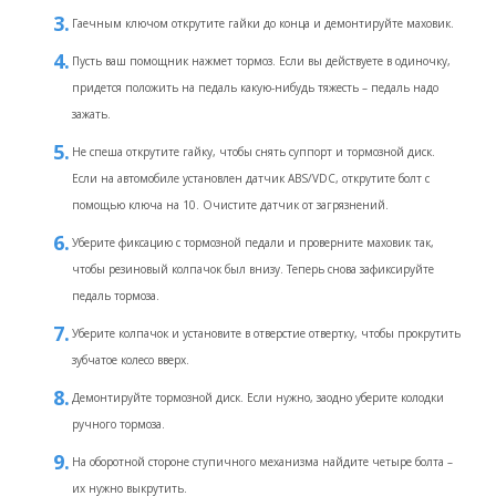
Гаечным ключом открутите гайки до конца и демонтируйте маховик.
Пусть ваш помощник нажмет тормоз. Если вы действуете в одиночку,
придется положить на педаль какую-нибудь тяжесть – педаль надо
зажать.
Не спеша открутите гайку, чтобы снять суппорт и тормозной диск.
Если на автомобиле установлен датчик ABS/VDC, открутите болт с
помощью ключа на 10. Очистите датчик от загрязнений.
Уберите фиксацию с тормозной педали и проверните маховик так,
чтобы резиновый колпачок был внизу. Теперь снова зафиксируйте
педаль тормоза.
Уберите колпачок и установите в отверстие отвертку, чтобы прокрутить
зубчатое колесо вверх.
Демонтируйте тормозной диск. Если нужно, заодно уберите колодки
ручного тормоза.
На оборотной стороне ступичного механизма найдите четыре болта –
их нужно выкрутить.