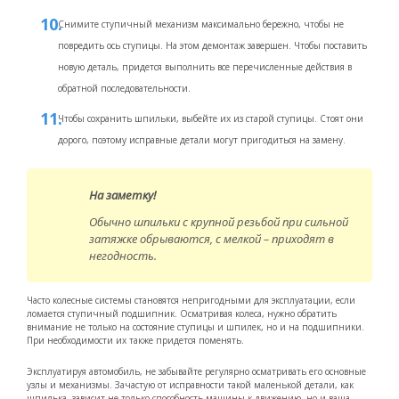
Снимите ступичный механизм максимально бережно, чтобы не
повредить ось ступицы. На этом демонтаж завершен. Чтобы поставить
новую деталь, придется выполнить все перечисленные действия в
обратной последовательности.
Чтобы сохранить шпильки, выбейте их из старой ступицы. Стоят они
дорого, поэтому исправные детали могут пригодиться на замену.
На заметку!
Обычно шпильки с крупной резьбой при сильной
затяжке обрываются, с мелкой – приходят в
негодность.
Часто колесные системы становятся непригодными для эксплуатации, если
ломается ступичный подшипник. Осматривая колеса, нужно обратить
внимание не только на состояние ступицы и шпилек, но и на подшипники.
При необходимости их также придется поменять.
Эксплуатируя автомобиль, не забывайте регулярно осматривать его основные
узлы и механизмы. Зачастую от исправности такой маленькой детали, как
шпилька, зависит не только способность машины к движению, но и ваша