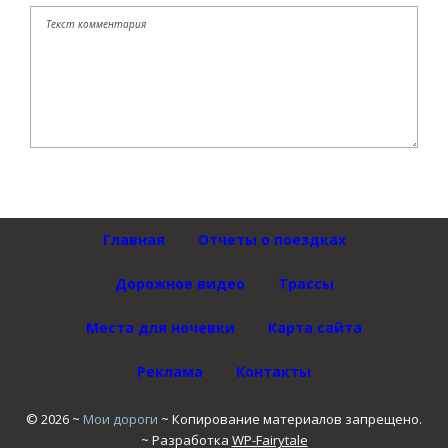
Главная
Отчеты о поездках
Дорожное видео
Трассы
Места для ночевки
Карта сайта
Реклама
Контакты
©
2026
~
Мои дороги
~ Копирование материалов запрещено.
~ Разработка
WP-Fairytale