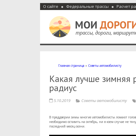
О сайте
Федеральные трассы
Расчет р
Мои дороги
Как доехать, автомобильные дороги и трассы России, м
Главная страница
»
Советы автомобилисту
Какая лучше зимняя 
радиус
5.10.2019
Советы автомобилисту
В преддверии зимы многие автомобилисты ломают голову
необходимо оставить на октябрь, ни в коем случае не тя
последний месяц осени.