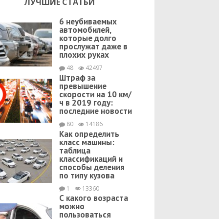
ЛУЧШИЕ СТАТЬИ
6 неубиваемых
автомобилей,
которые долго
прослужат даже в
плохих руках
48
42497
Штраф за
превышение
скорости на 10 км/
ч в 2019 году:
последние новости
80
14186
Как определить
класс машины:
таблица
классификаций и
способы деления
по типу кузова
1
13360
С какого возраста
можно
пользоваться