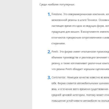
Среди наиболее популярных:
Firestone. Это североамериканская компания, к
межсезонной резины в штате Теннеси. Основана
настоящее время это одна из ведущих фирм, ко
продукцию для машин. В ассортименте имеютс
отличаются прекрасным сопротивлением к акв
стираниям.
Pirelli. Эта фирма имеет итальянское происхожд
объемам производства и реализации занимает 
резину, а также изготавливает различные комп
что резина Pirelli обладает хорошим сцепление
Continental. Немецкое качество известно во все
себя. Фирма славится автомобильными шинами
века, и в течение всего времени существовани
средней ценовой категории, поэтому может отн
повышение устойчивости автомобиля на скольз