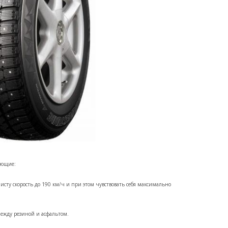
ующие:
исту скорость до 190 км/ч и при этом чувствовать себя максимально
ежду резиной и асфальтом.