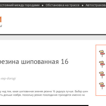
асстояний между городами
Обстановка на трассе
Автострахов
отели и гостиницы
резина шипованная 16
exp-dorogi
 над тем, какая шипованная зимняя резина 16 радиуса лучше. Выбор шин
нуть дольше ноября, поскольку резкие похолодания приходятся именно на