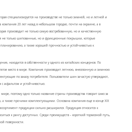
оторая специализируется на производстве не только зимней, но и летней и
 компания 20 лет назад в небольшом городке, почти на окраине, а в
торая производит не только самую востребованную, но и качественную
я не только шипованные, но и фрикционные покрышки, которые
апланированию, а также хорошей прочностью и устойчивостью к
ение, находится в собственности у одного из китайских концернов. По
пятое место в мире. Компания производит летнюю, внесезонную и зимнюю
лектующие по заказу потребителя. Пользователи шин зачастую утверждают,
м с асфальтом и устойчивостью.
м мире, поэтому одно только название страны производства говорит само за
, а также прочими комплектующими. Основана компания еще в конце XIX
я ассортимент продукции сильно расширился. Продукция относится к
оситься к рангу доступных. Среди преимуществ – короткий тормозной путь,
кой поверхности.