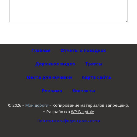
Главная
Отчеты о поездках
Дорожное видео
Трассы
Места для ночевки
Карта сайта
Реклама
Контакты
©
2026
~
Мои дороги
~ Копирование материалов запрещено.
~ Разработка
WP-Fairytale
Политика конфиденциальности