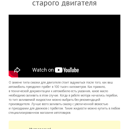
старого двигателя
О замене типа смазки для двигателя стоит задуматься после того, как ваш
автомобиль преодолел пробег в 100 тысяч километров. Как правило,
в технической документации к автомобилю есть указания, какое масло
необходимо заливать в этом случае. Когда в работе мотора начались перебои,
то тип заливаемой жидкостии можно выбрать без рекомендаций
производителя. Лучше всего заливать смазку с увеличенной вязкостью
и присадками для движков с пробегом. Такие жидкости можно купить в любом
специализированном магазине автотоваров.