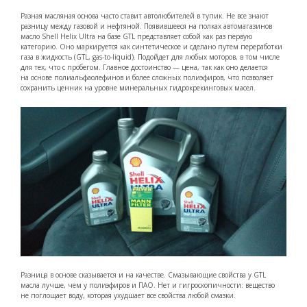
Разная масляная основа часто ставит автолюбителей в тупик. Не все знают
разницу между газовой и нефтяной. Появившееся на полках автомагазинов
масло Shell Helix Ultra на базе GTL представляет собой как раз первую
категорию. Оно маркируется как синтетическое и сделано путем переработки
газа в жидкость (GTL, gas-to-liquid). Подойдет для любых моторов, в том числе
для тех, что с пробегом. Главное достоинство — цена, так как оно делается
на основе полиальфаолефинов и более сложных полиэфиров, что позволяет
сохранить ценник на уровне минеральных гидрокрекинговых масел.
Разница в основе сказывается и на качестве. Смазывающие свойства у GTL
масла лучше, чем у полиэфиров и ПАО. Нет и гигроскопичности: вещество
не поглощает воду, которая ухудшает все свойства любой смазки.