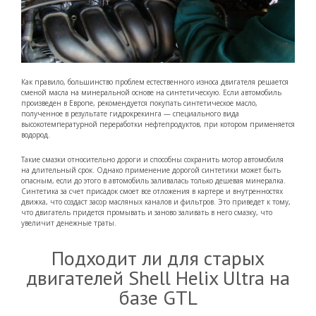
Как правило, большинство проблем естественного износа двигателя решается
сменой масла на минеральной основе на синтетическую. Если автомобиль
произведен в Европе, рекомендуется покупать синтетическое масло,
полученное в результате гидрокрекинга — специального вида
высокотемпературной переработки нефтепродуктов, при котором применяется
водород.
Такие смазки относительно дороги и способны сохранить мотор автомобиля
на длительный срок. Однако применение дорогой синтетики может быть
опасным, если до этого в автомобиль заливалась только дешевая минералка.
Синтетика за счет присадок смоет все отложения в картере и внутренностях
движка, что создаст засор масляных каналов и фильтров. Это приведет к тому,
что двигатель придется промывать и заново заливать в него смазку, что
увеличит денежные траты.
Подходит ли для старых
двигателей Shell Helix Ultra на
базе GTL