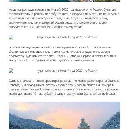
Когда вопрос, куда поехать на Новый 2020 год недорого по России, будет для
вас окончательно решен, попробуйте взять экскурсию по местным пещерам, а
также заглянуть на новогодние праздники. Создание контраста между
уединенным местом и феерией общей радости способно благотворно
воздействовать на настроение и общее самочувствие.
Если вы все еще теряетесь в богатстве здешних экскурсий, то обязательно
обратитесь за помощью к местным гидам, которые определенно смогут
подсказать, куда вам стоит пойти. Большинство концертов и показательных
выступлений приходится на конец декабря и начало января.
Однако стоимость такого времяпрепровождения может резко вырасти ближе к
новогодним праздникам, поэтому лучше бронировать билеты и номера в
отеле заранее. Пожалуй, самым дорогим окажется перелет, стоимость которого
может достигать 10 тыс. рублей в одну сторону, если брать рейсы из Москвы.