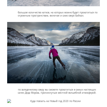
большое количество катков, на которых можно будет прокатиться по
огромным пространствам, включая и само озеро Байкал;
по заледенелому озеру вы сможете прокатиться в самых настоящих
санях Деда Мороза, проникнуться местной волшебной атмосферой;