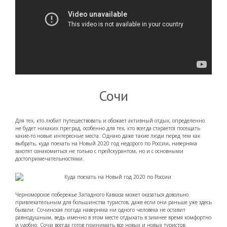
Сочи
Для тех, кто любит путешествовать и обожает активный отдых, определенно
не будет никаких преград, особенно для тех, кто всегда старается посещать
какие-то новые интересные места. Однако даже такие люди перед тем как
выбрать, куда поехать на Новый 2020 год недорого по России, наверняка
захотят ознакомиться не только с прейскурантом, но и с основными
достопримечательностями.
Черноморское побережье Западного Кавказа может оказаться довольно
привлекательным для большинства туристов, даже если они раньше уже здесь
бывали. Сочинская погода наверняка ни одного человека не оставит
равнодушным, ведь именно в этом месте отдыхать в зимнее время комфортно
и удобно. Сочи всегда готов принимать все новых и новых туристов,