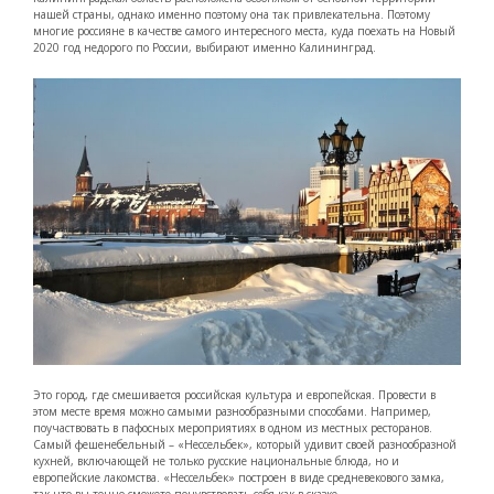
нашей страны, однако именно поэтому она так привлекательна. Поэтому
многие россияне в качестве самого интересного места, куда поехать на Новый
2020 год недорого по России, выбирают именно Калининград.
Это город, где смешивается российская культура и европейская. Провести в
этом месте время можно самыми разнообразными способами. Например,
поучаствовать в пафосных мероприятиях в одном из местных ресторанов.
Самый фешенебельный – «Нессельбек», который удивит своей разнообразной
кухней, включающей не только русские национальные блюда, но и
европейские лакомства. «Нессельбек» построен в виде средневекового замка,
так что вы точно сможете почувствовать себя как в сказке.