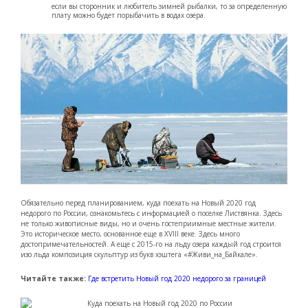
если вы сторонник и любитель зимней рыбалки, то за определенную
плату можно будет порыбачить в водах озера.
Обязательно перед планированием, куда поехать на Новый 2020 год
недорого по России, ознакомьтесь с информацией о поселке Листвянка. Здесь
не только живописные виды, но и очень гостеприимные местные жители.
Это историческое место, основанное еще в XVIII веке. Здесь много
достопримечательностей. А еще с 2015-го на льду озера каждый год строится
изо льда композиция скульптур из букв хэштега «#Живи_на_Байкале».
Читайте также:
Где встретить Новый год 2020 недорого за границей