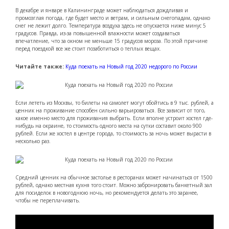
В декабре и январе в Калининграде может наблюдаться дождливая и
промозглая погода, где будет место и ветрам, и сильным снегопадам, однако
снег не лежит долго. Температура воздуха здесь не опускается ниже минус 5
градусов. Правда, из-за повышенной влажности может создаваться
впечатление, что за окном не меньше 15 градусов мороза. По этой причине
перед поездкой все же стоит позаботиться о теплых вещах.
Читайте также:
Куда поехать на Новый год 2020 недорого по России
Если лететь из Москвы, то билеты на самолет могут обойтись в 9 тыс. рублей, а
ценник на проживание способен сильно варьироваться. Все зависит от того,
какое именно место для проживания выбрать. Если вполне устроит хостел где-
нибудь на окраине, то стоимость одного места на сутки составит около 900
рублей. Если же хостел в центре города, то стоимость за ночь может вырасти в
несколько раз.
Средний ценник на обычное застолье в ресторанах может начинаться от 1500
рублей, однако местная кухня того стоит. Можно забронировать банкетный зал
для посиделок в новогоднюю ночь, но рекомендуется делать это заранее,
чтобы не переплачивать.