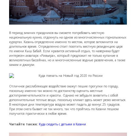
В период зимних праздников вы сможете попробовать местную
национальную кухню, отдохнуть на одном из многочисленных горнолыжных
курортах. Казань определенно именно то местом, которое запомнится на
длительное время. Определенно стоит посетить местную резиденцию царя
по имени Кыш Бабай. Если нравится активный отдых, то наверняка будет
интересен аквапарк «Ривьера», который предложит не только купание в
великолепных бассейнах, но и многочисленные водные развлечения, а также
хамам и джакузи.
Отличное расслабляющее воздействие окажут пешие прогулки по городу,
поскольку именно так можно по достоинству оценить местные
достопримечательности и красоты. Однако не забудьте захватить с собой
дополнительные теплые вещи, поскольку климат здесь может резко меняться.
В некоторые дни температура воздуха может падать до минус 25 градусов.
При этом снега бывает не так много, так что пройтись по Казани пешком
получится практически в любое время.
Читайте также:
Куда сходить с детьми в Казани