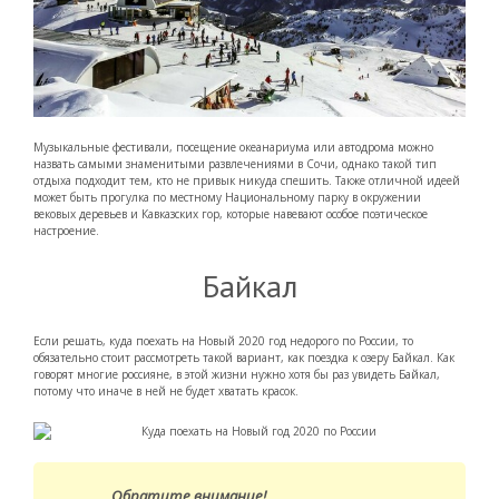
Музыкальные фестивали, посещение океанариума или автодрома можно
назвать самыми знаменитыми развлечениями в Сочи, однако такой тип
отдыха подходит тем, кто не привык никуда спешить. Также отличной идеей
может быть прогулка по местному Национальному парку в окружении
вековых деревьев и Кавказских гор, которые навевают особое поэтическое
настроение.
Байкал
Если решать, куда поехать на Новый 2020 год недорого по России, то
обязательно стоит рассмотреть такой вариант, как поездка к озеру Байкал. Как
говорят многие россияне, в этой жизни нужно хотя бы раз увидеть Байкал,
потому что иначе в ней не будет хватать красок.
Обратите внимание!