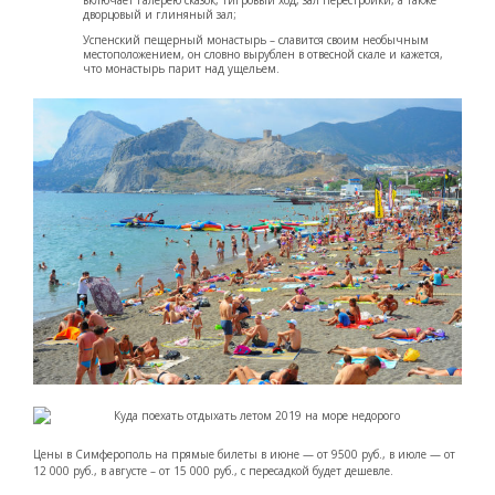
включает галерею сказок, тигровый ход, зал перестройки, а также
дворцовый и глиняный зал;
Успенский пещерный монастырь – славится своим необычным
местоположением, он словно вырублен в отвесной скале и кажется,
что монастырь парит над ущельем.
Цены в Симферополь на прямые билеты в июне — от 9500 руб., в июле — от
12 000 руб., в августе – от 15 000 руб., с пересадкой будет дешевле.