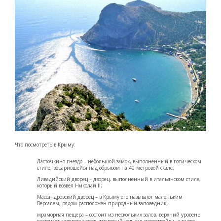
Что посмотреть в Крыму:
Ласточкино гнездо – небольшой замок, выполненный в готическом
стиле, воцарившейся над обрывом на 40 метровой скале;
Ливадийский дворец – дворец, выполненный в итальянском стиле,
который возвел Николай II;
Массандровский дворец – в Крыму его называют маленьким
Версалем, рядом расположен природный заповедник;
мраморная пещера – состоит из нескольких залов, верхний уровень