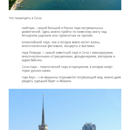
Что посмотреть в Сочи:
скайпарк – самый большой в России парк экстремальных
развлечений. Здесь можно пройти по навесному мосту над
Ахтырским ущельем или прокатиться на троллее;
олимпийский парк, там и сегодня вовсю кипит жизнь,
многочисленные фестивали, концерты и выставки;
парк Ривьера — самый известный парк в Сочи с океанариумом,
многочисленными аттракционами, дельфинарием, зоопарком и
садом бабочек;
Сочи-парк – тематический парк аттракционов, в котором живут
герои русских сказок;
гора Ахун – с ее вершины открывается потрясающий вид, можно даже
увидеть турецкий берег и Абхазию.