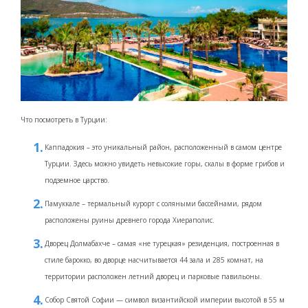
Что посмотреть в Турции:
Каппадокия – это уникальный район, расположенный в самом центре
Турции. Здесь можно увидеть невысокие горы, скалы в форме грибов и
подземное царство.
Памуккале – термальный курорт с соляными бассейнами, рядом
расположены руины древнего города Хиераполис.
Дворец Долмабахче – самая «не турецкая» резиденция, построенная в
стиле барокко, во дворце насчитывается 44 зала и 285 комнат, на
территории расположен летний дворец и парковые павильоны.
Собор Святой Софии — символ византийской империи высотой в 55 м