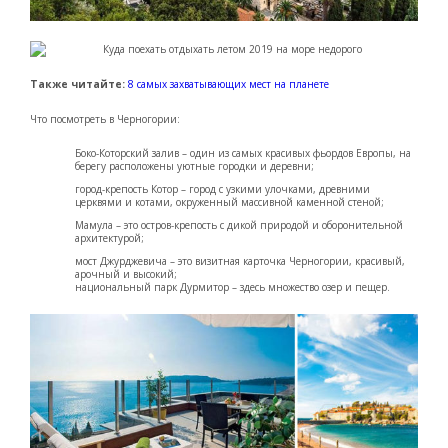
Также читайте:
8 самых захватывающих мест на планете
Что посмотреть в Черногории:
Боко-Которский залив – один из самых красивых фьордов Европы, на
берегу расположены уютные городки и деревни;
город-крепость Котор – город с узкими улочками, древними
церквями и котами, окруженный массивной каменной стеной;
Мамула – это остров-крепость с дикой природой и оборонительной
архитектурой;
мост Джурджевича – это визитная карточка Черногории, красивый,
арочный и высокий;
национальный парк Дурмитор – здесь множество озер и пещер.