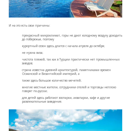
И на это есть свои причины:
прекрасный микроклимат, горы не дают холодному воздуху доходить
до побережья, поэтому
курортный сезон здесь длится с начала апреля до октября;
не нужна виза;
чистота пляжей, так как в Турции практически нет промышленных
заводов;
страна известна древней архитектурой, памятниками времен
Османской и Византийской империй, а
также здесь большое количество мечетей;
многие местные жители, сотрудники отелей и торговцы неплохо
говорят по-русски;
для детей здесь работают зоопарки, аквапарки, кафе и другие
развлекательные заведения.