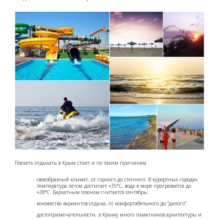
Поехать отдыхать в Крым стоит и по таким причинам:
своеобразный климат, от горного до степного. В курортных городах
температура летом достигает +35°С, вода в море прогревается до
+28°С. Бархатным сезоном считается сентябрь;
множество вариантов отдыха, от комфортабельного до “дикого”;
достопримечательности, в Крыму много памятников архитектуры и