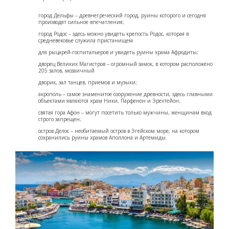
город Дельфы – древнегреческий город, руины которого и сегодня
производят сильное впечатления;
город Родос – здесь можно увидеть крепость Родос, которая в
средневековье служила пристанищем
для рыцарей-госпитальеров и увидеть руины храма Афродиты;
дворец Великих Магистров – огромный замок, в котором расположено
205 залов, мозаичный
дворик, зал танцев, приемов и музыки;
акрополь – самое знаменитое сооружение древности, здесь главными
объектами являются храм Ники, Парфенон и Эрехтейон;
святая гора Афон – могут посетить только мужчины, женщинам вход
строго запрещен;
остров Делос – необитаемый остров в Эгейском море, на котором
сохранились руины храмов Аполлона и Артемиды.