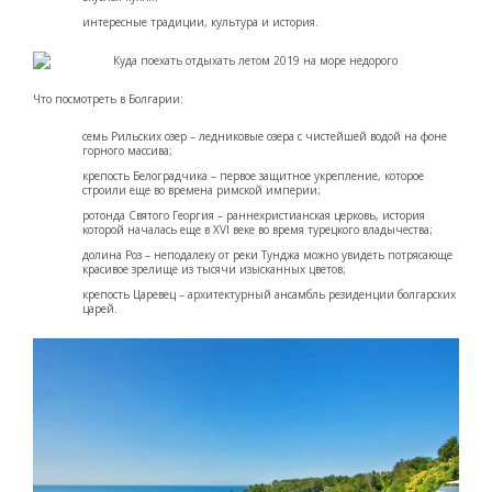
интересные традиции, культура и история.
Что посмотреть в Болгарии:
семь Рильских озер – ледниковые озера с чистейшей водой на фоне
горного массива;
крепость Белоградчика – первое защитное укрепление, которое
строили еще во времена римской империи;
ротонда Святого Георгия – раннехристианская церковь, история
которой началась еще в XVI веке во время турецкого владычества;
долина Роз – неподалеку от реки Тунджа можно увидеть потрясающе
красивое зрелище из тысячи изысканных цветов;
крепость Царевец – архитектурный ансамбль резиденции болгарских
царей.