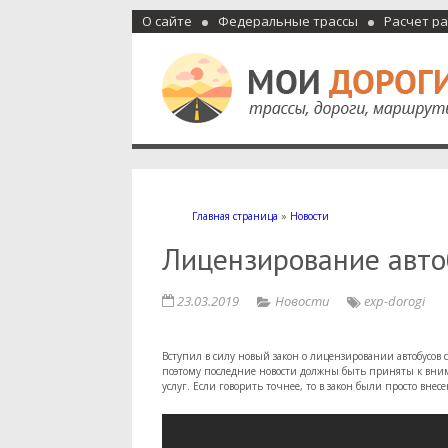
О сайте
Федеральные трассы
Расчет р
Мои дороги
Как доехать, автомобильные дороги и трассы России, м
Главная страница
»
Новости
Лицензирование автоб
23.03.2019
Новости
exp-dorogi
Вступил в силу новый закон о лицензировании автобусов с
поэтому последние новости должны быть приняты к вн
услуг. Если говорить точнее, то в закон были просто вн