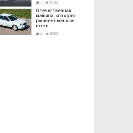
0
9733
Отечественная
машина, которая
ржавеет меньше
всего
2
8593