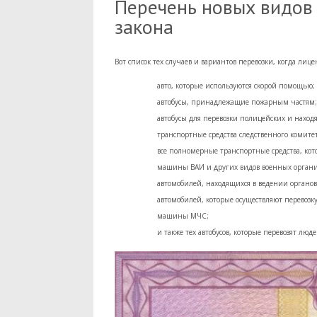
Перечень новых видов
закона
Вот список тех случаев и вариантов перевозки, когда лиц
авто, которые используются скорой помощью;
автобусы, принадлежащие пожарным частям;
автобусы для перевозки полицейских и наход
транспортные средства следственного комитет
все полномерные транспортные средства, кот
машины ВАИ и других видов военных орган
автомобилей, находящихся в ведении органов
автомобилей, которые осуществляют перевозк
машины МЧС;
и также тех автобусов, которые перевозят лю