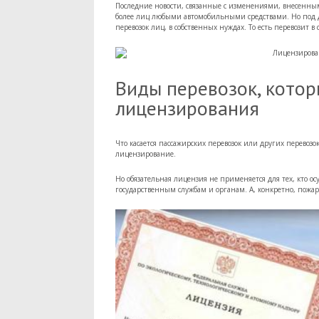
Последние новости, связанные с изменениями, внесенным
более лиц любыми автомобильными средствами. Но под да
перевозок лиц, в собственных нуждах. То есть перевозит в
Виды перевозок, котор
лицензирования
Что касается пассажирских перевозок или других перевозок
лицензирование.
Но обязательная лицензия не применяется для тех, кто 
государственным службам и органам. А, конкретно, пож