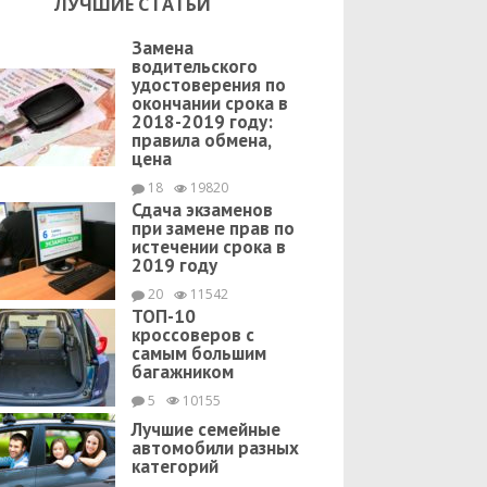
ЛУЧШИЕ СТАТЬИ
Замена
водительского
удостоверения по
окончании срока в
2018-2019 году:
правила обмена,
цена
18
19820
Сдача экзаменов
при замене прав по
истечении срока в
2019 году
20
11542
ТОП-10
кроссоверов с
самым большим
багажником
5
10155
Лучшие семейные
автомобили разных
категорий