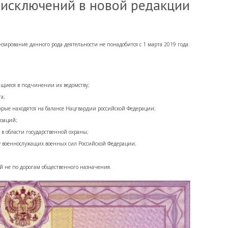
 исключений в новой редакции
ензирование данного рода деятельности не понадобится с 1 марта 2019 года:
ящиеся в подчинении их ведомству;
а;
орые находятся на балансе Нацгвардии российской Федерации;
изаций;
 в области государственной охраны;
у военнослужащих военных сил Российской Федерации;
дей не по дорогам общественного назначения.