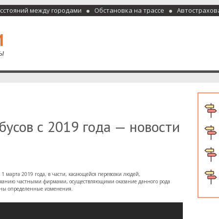
асстояний между городами
Обстановка на трассе
Автострахов
отели и гостиницы
усов с 2019 года — новости
 1 марта 2019 года, в части, касающейся перевозки людей,
иманию частными фирмами, осуществляющими оказание данного рода
есены определенные изменения.