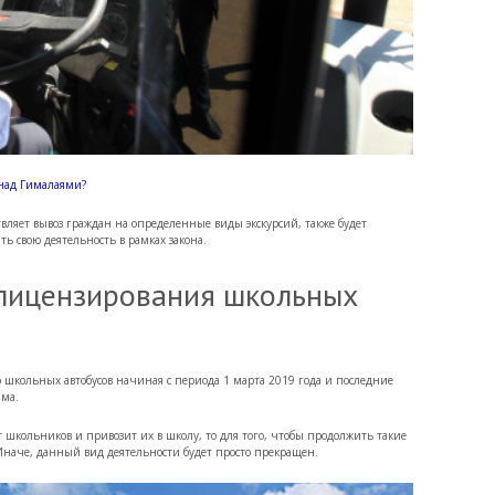
 над Гималаями?
ствляет вывоз граждан на определенные виды экскурсий, также будет
ь свою деятельность в рамках закона.
 лицензирования школьных
ю школьных автобусов начиная с периода 1 марта 2019 года и последние
има.
ет школьников и привозит их в школу, то для того, чтобы продолжить такие
 Иначе, данный вид деятельности будет просто прекращен.