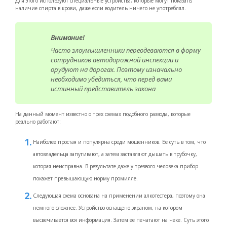
Для этого используют специальные устройства, которые могут показать
наличие спирта в крови, даже если водитель ничего не употреблял.
Внимание!
Часто злоумышленники переодеваются в форму
сотрудников автодорожной инспекции и
орудуют на дорогах. Поэтому изначально
необходимо убедиться, что перед вами
истинный представитель закона
На данный момент известно о трех схемах подобного развода, которые
реально работают:
Наиболее простая и популярна среди мошенников. Ее суть в том, что
автовладельца запугивают, а затем заставляют дышать в трубочку,
которая неисправна. В результате даже у трезвого человека прибор
покажет превышающую норму промилле.
Следующая схема основана на применении алкотестера, поэтому она
немного сложнее. Устройство оснащено экраном, на котором
высвечивается вся информация. Затем ее печатают на чеке. Суть этого