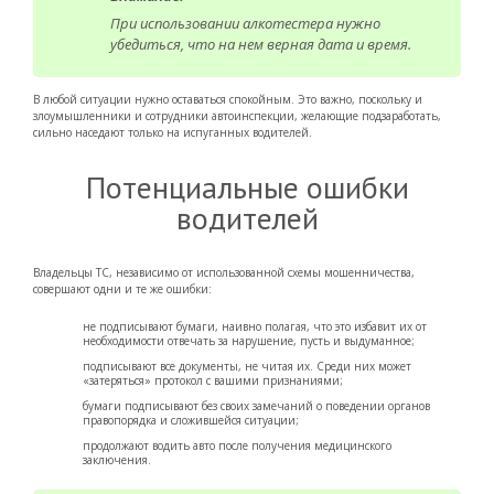
При использовании алкотестера нужно
убедиться, что на нем верная дата и время.
В любой ситуации нужно оставаться спокойным. Это важно, поскольку и
злоумышленники и сотрудники автоинспекции, желающие подзаработать,
сильно наседают только на испуганных водителей.
Потенциальные ошибки
водителей
Владельцы ТС, независимо от использованной схемы мошенничества,
совершают одни и те же ошибки:
не подписывают бумаги, наивно полагая, что это избавит их от
необходимости отвечать за нарушение, пусть и выдуманное;
подписывают все документы, не читая их. Среди них может
«затеряться» протокол с вашими признаниями;
бумаги подписывают без своих замечаний о поведении органов
правопорядка и сложившейся ситуации;
продолжают водить авто после получения медицинского
заключения.