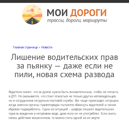
Мои дороги
Как доехать, автомобильные дороги и трассы России, мотели и гостиницы
Главная страница
»
Новости
Лишение водительских прав
за пьянку — даже если не
пили, новая схема развода
Водители знают, что за рулем нужно быть внимательным, чтобы не попасть
в ДТП. Но оказывается, что стоит опасаться не только других автовладельцев,
но и сотрудников патрульно-постовой службы. Все чаще происходят ситуации,
когда именно органы правопорядка пытаются обмануть водителей и таким
образом подзаработать. Одна из ситуаций – шофера лишают водительских
прав за вождение в нетрезвом виде, даже если он не употреблял. Если знать
схемы действия мошенников, то можно стать одной из их жертв.