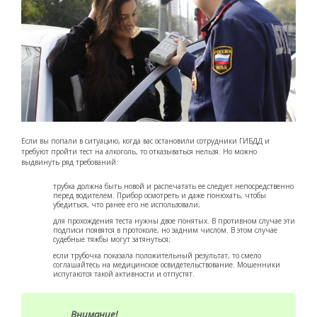
Если вы попали в ситуацию, когда вас остановили сотрудники ГИБДД и
требуют пройти тест на алкоголь, то отказываться нельзя. Но можно
выдвинуть ряд требований:
трубка должна быть новой и распечатать ее следует непосредственно
перед водителем. Прибор осмотреть и даже понюхать, чтобы
убедиться, что ранее его не использовали;
для прохождения теста нужны двое понятых. В противном случае эти
подписи появятся в протоколе, но задним числом. В этом случае
судебные тяжбы могут затянуться;
если трубочка показала положительный результат, то смело
соглашайтесь на медицинское освидетельствование. Мошенники
испугаются такой активности и отпустят.
Внимание!