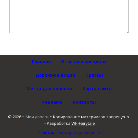
Главная
Отчеты о поездках
Дорожное видео
Трассы
Места для ночевки
Карта сайта
Реклама
Контакты
©
2026
~
Мои дороги
~ Копирование материалов запрещено.
~ Разработка
WP-Fairytale
Политика конфиденциальности