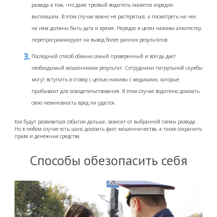
развода в том, что даже трезвый водитель окажется изрядно
выпившим. В этом случае важно не растеряться, а посмотреть на чек:
на нем должны быть дата и время. Нередко в целях наживы алкотестер
перепрограммируют на вывод более ранних результатов.
Последний способ обмана самый проверенный и всегда дает
необходимый мошенникам результат. Сотрудники патрульной службы
могут вступить в сговор с целью наживы с медиками, которые
прибывают для освидетельствования. В этом случае водителю доказать
свою невиновность вряд ли удастся.
Как будут развиваться события дальше, зависит от выбранной схемы развода.
Но в любом случае есть шанс доказать факт мошенничества, а также сохранить
права и денежные средства.
Способы обезопасить себя