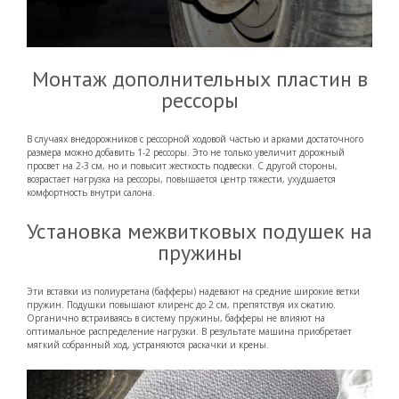
Монтаж дополнительных пластин в
рессоры
В случаях внедорожников с рессорной ходовой частью и арками достаточного
размера можно добавить 1-2 рессоры. Это не только увеличит дорожный
просвет на 2-3 см, но и повысит жесткость подвески. С другой стороны,
возрастает нагрузка на рессоры, повышается центр тяжести, ухудшается
комфортность внутри салона.
Установка межвитковых подушек на
пружины
Эти вставки из полиуретана (бафферы) надевают на средние широкие ветки
пружин. Подушки повышают клиренс до 2 см, препятствуя их сжатию.
Органично встраиваясь в систему пружины, бафферы не влияют на
оптимальное распределение нагрузки. В результате машина приобретает
мягкий собранный ход, устраняются раскачки и крены.