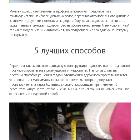
Монтаж колес с увеличенным профилем позволяет предотвратить
взаимодействие наиболее уязвимых узлов, агрегатов автомобильного днища с
камнями и другими помехами на дороге. Улучшить ходовые качества авто
может пневматическая подвеска. Это наиболее качественный технологичный
вариант модернизации автомобиля, но осуществление его далеко не каждому
по карману.
5 лучших способов
Перед тем как вмешаться в заводскую конструкцию подвески, важно тщательно
проанализировать все преимущества и недостатки. Например, самым
простым способом решения задачи увеличения дорожного просвета является
установка шин максимально высокого профиля, который допускает
производитель, а также больших дисков с подходящим креплением. В
результате клиренс станет больше на 1-3 см, а конструкция не изменится. Это
относительно недорогой способ.