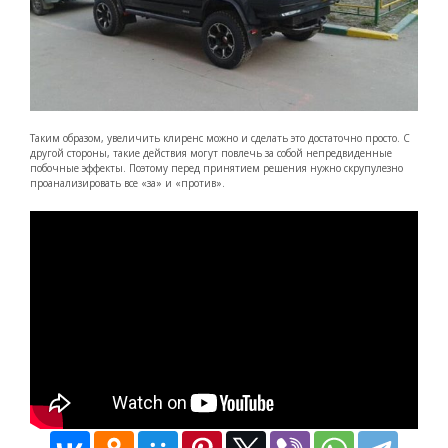
Таким образом, увеличить клиренс можно и сделать это достаточно просто. С
другой стороны, такие действия могут повлечь за собой непредвиденные
побочные эффекты. Поэтому перед принятием решения нужно скрупулезно
проанализировать все «за» и «против».