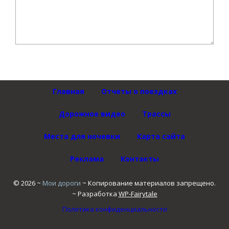
Главная
Отчеты о поездках
Дорожное видео
Трассы
Места для ночевки
Карта сайта
Реклама
Контакты
©
2026
~
Мои дороги
~ Копирование материалов запрещено.
~ Разработка
WP-Fairytale
Политика конфиденциальности