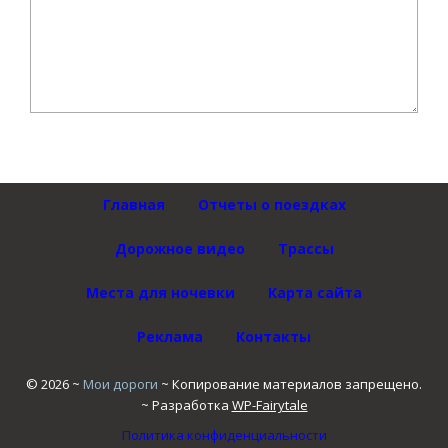
Главная
Отчеты о поездках
Дорожное видео
Трассы
Места для ночевки
Карта сайта
Реклама
Контакты
©
2026
~
Мои дороги
~ Копирование материалов запрещено.
~ Разработка
WP-Fairytale
Политика конфиденциальности