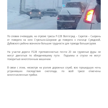
По словам очевидцев, на отрезке трассы Р-228 Волгоград – Саратов – Сызрань
от поворота на село Стрельно-Широкое до поворота к станице Суводской,
Дубовского района возникли большие трудности для проезда большегрузов.
На участке дороги Р228 протяженностью почти 20 км груженые фуры не
могут двигаться по обледеневшему пути. Подъемы и спуски не могут
покориться многотонным машинам.
В связи с этим, несмотря на усилия дорожных служб, всю прошедшую ночь
устранявших последствия снегопада, по всей трассе отмечены
многочисленные пробки.