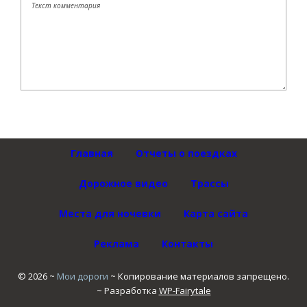
Главная
Отчеты о поездках
Дорожное видео
Трассы
Места для ночевки
Карта сайта
Реклама
Контакты
©
2026
~
Мои дороги
~ Копирование материалов запрещено.
~ Разработка
WP-Fairytale