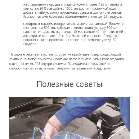
на стиральном порошке и медицинском спирте. 125 мл этанола
крепостью 96% смешайте с 1500 мл дистиллированной воды,
добавьте чайную ложку порошкового средства для стирки одежды.
Раствор поможет бороться с обледенением стекла до -25 градусов;
с эфирным маслом, изопропиловым спиртом, синькой. Возьмите
изопропанол 500 мл, добавьте отфильтрованную воду 500 мл,
налейте гель для мытья посуды 10 мл, киньте 40 г синьки, влейте
антифриз и капните 1-2 капли масляной жидкости. Средство
поможет против промерзания стекол при температуре до -30
градусов.
Народные рецепты, в составе которых не преобладает спиртосодержащий
компонент, могут привести к поломке насосного механизма из-за оседания
солей, частичек ПАВ внутри системы. Периодически промывайте
стеклоочистительные каналы готовыми магазинными средствами.
Полезные советы