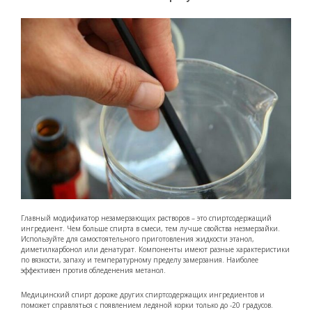
Главный модификатор незамерзающих растворов – это спиртсодержащий
ингредиент. Чем больше спирта в смеси, тем лучше свойства незмерзайки.
Используйте для самостоятельного приготовления жидкости этанол,
диметилкарбонол или денатурат. Компоненты имеют разные характеристики
по вязкости, запаху и температурному пределу замерзания. Наиболее
эффективен против обледенения метанол.
Медицинский спирт дороже других спиртсодержащих ингредиентов и
поможет справляться с появлением ледяной корки только до -20 градусов.