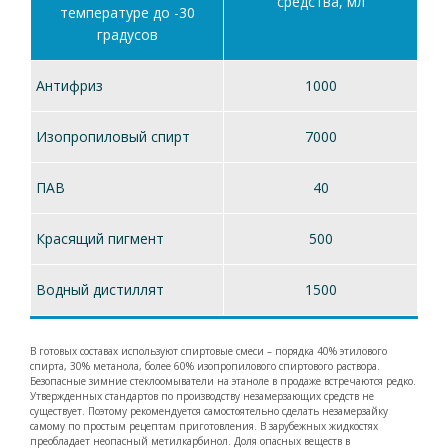
средства, мл
температуре до -30
градусов
Антифриз
1000
Изопропиловый спирт
7000
ПАВ
40
Красящий пигмент
500
Водный дистиллят
1500
В готовых составах используют спиртовые смеси – порядка 40% этилового
спирта, 30% метанола, более 60% изопропилового спиртового раствора.
Безопасные зимние стеклоомыватели на этаноле в продаже встречаются редко.
Утвержденных стандартов по производству незамерзающих средств не
существует. Поэтому рекомендуется самостоятельно сделать незамерзайку
самому по простым рецептам приготовления. В зарубежных жидкостях
преобладает неопасный метилкарбинол. Доля опасных веществ в