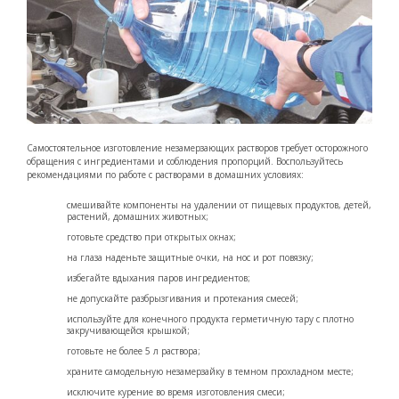
Самостоятельное изготовление незамерзающих растворов требует осторожного
обращения с ингредиентами и соблюдения пропорций. Воспользуйтесь
рекомендациями по работе с растворами в домашних условиях:
смешивайте компоненты на удалении от пищевых продуктов, детей,
растений, домашних животных;
готовьте средство при открытых окнах;
на глаза наденьте защитные очки, на нос и рот повязку;
избегайте вдыхания паров ингредиентов;
не допускайте разбрызгивания и протекания смесей;
используйте для конечного продукта герметичную тару с плотно
закручивающейся крышкой;
готовьте не более 5 л раствора;
храните самодельную незамерзайку в темном прохладном месте;
исключите курение во время изготовления смеси;