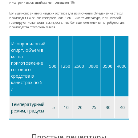
иностранных омывайках не превышает 1%.
Большинство зимних жидких составов для исключения обледенения стекол
производят на основе изопропанола. Чем ниже температура, при которой
планируют использовать жидкость, тем больше компонента потребуется для
производства стеклоомывателя.
Изопропиловый
спирт, объем в
мл на
приготовление
500
1250
2500
3000
3500
4000
готового
средства в
канистрах по 5
л
Температурный
-5
-10
-20
-25
-30
-40
режим, градусы
Простые рецептуры