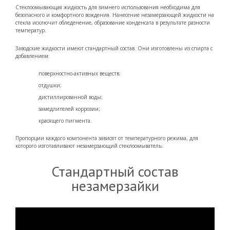
Стеклоомывающая жидкость для зимнего использования необходима для
безопасного и комфортного вождения. Нанесение незамерзающей жидкости на
стекла исключит обледенение, образование конденсата в результате разности
температур.
Заводские жидкости имеют стандартный состав. Они изготовлены из спирта с
добавлением:
поверхностно-активных веществ;
отдушки;
дистиллированной воды;
замедлителей коррозии;
красящего пигмента.
Пропорции каждого компонента зависят от температурного режима, для
которого изготавливают незамерзающий стеклоомыватель.
Стандартный состав
незамерзайки