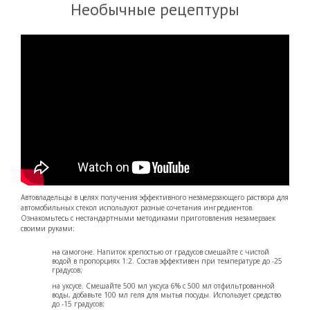
Необычные рецептуры
Автовладельцы в целях получения эффективного незамерзающего раствора для
автомобильных стекол используют разные сочетания ингредиентов.
Ознакомьтесь с нестандартными методиками приготовления незамерзаек
своими руками:
на самогоне. Напиток крепостью от градусов смешайте с чистой
водой в пропорциях 1:2. Состав эффективен при температуре до -25
градусов;
на уксусе. Смешайте 500 мл уксуса 6% с 500 мл отфильтрованной
воды, добавьте 100 мл геля для мытья посуды. Использует средство
до -15 градусов;