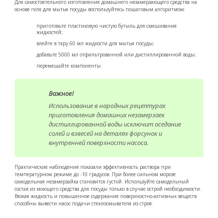
Для самостоятельного изготовления домашнего незамерзающего средства на
основе геля для мытья посуды воспользуйтесь пошаговым алгоритмом:
приготовьте пластиковую чистую бутыль для смешивания
жидкостей;
влейте в тару 60 мл жидкости для мытья посуды;
добавьте 5000 мл отфильтрованной или дистиллированной воды;
перемешайте компоненты.
Важное!
Использование в народных рецептурах
приготовления домашних незамерзаек
дистиллированной воды исключит оседание
солей и взвесей на деталях форсунок и
внутренней поверхности насоса.
Практические наблюдения показали эффективность раствора при
температурном режиме до -10 градусов. При более сильном морозе
самодельная незамерзайка становится густой. Используйте самодельный
состав из моющего средства для посуды только в случае острой необходимости.
Вязкая жидкость и повышенное содержание поверхностно-активных веществ
способны вывести насос подачи стеклоомывателя из строя.