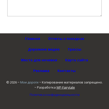
Главная
Отчеты о поездках
Дорожное видео
Трассы
Места для ночевки
Карта сайта
Реклама
Контакты
©
2026
~
Мои дороги
~ Копирование материалов запрещено.
~ Разработка
WP-Fairytale
Политика конфиденциальности