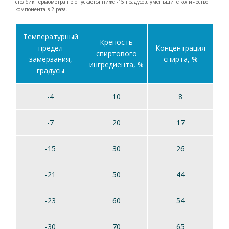
столбик термометра не опускается ниже -15 градусов, уменьшите количество
компонента в 2 раза.
Температурный
Крепость
предел
Концентрация
спиртового
замерзания,
спирта, %
ингредиента, %
градусы
-4
10
8
-7
20
17
-15
30
26
-21
50
44
-23
60
54
-30
70
65