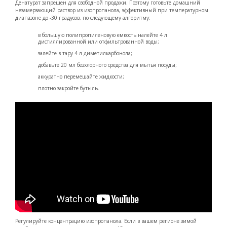
Денатурат запрещен для свободной продажи. Поэтому готовьте домашний
незамерзающий раствор из изопропанола, эффективный при температурном
диапазоне до -30 градусов, по следующему алгоритму:
в большую полипропиленовую емкость налейте 4 л
дистиллированной или отфильтрованной воды;
залейте в тару 4 л диметилкарбонола;
добавьте 20 мл безхлорного средства для мытья посуды;
аккуратно перемешайте жидкости;
плотно закройте бутыль.
Регулируйте концентрацию изопропанола. Если в вашем регионе зимой