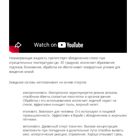
Незамерзающая жидкость препятствует обледенению стекол при
отрицательных температурах (до -30 градусов), исключает образование
подтеков, бликования, обработка ею обеспечивает комфортные условия для
вождения зимой.
Заводские составы изготавливают на основе спиртов:
изопропилового. Изопропанол характеризуется резким запахом,
способным обжечь слизистые носоглотки и органов зрения.
Обработка с его использованием исключает ледяной нарост на
стекле, эффективно очищает пыль, жирный налет;
этилового. Безопасен для человека. Его используют в пищевой
промышленности. Эффективен в борьбе с обледенением и жирными
пятнами;
метилового. Древесный спирт токсичен. Высокая концентрация
компонента при попадании в дыхательные пути способна вызвать
ожог, аллергические реакции, отравление. Хорошо отмывает грязь,