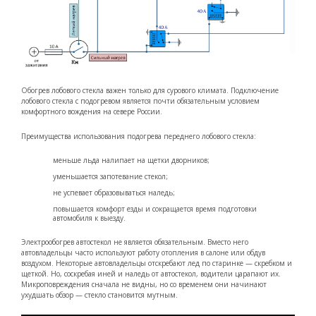
Обогрев лобового стекла важен только для сурового климата. Подключение
лобового стекла с подогревом является почти обязательным условием
комфортного вождения на севере России.
Преимущества использования подогрева переднего лобового стекла:
меньше льда налипает на щетки дворников;
уменьшается запотевание стекол;
не успевает образовываться наледь;
повышается комфорт езды и сокращается время подготовки
автомобиля к выезду.
Электрообогрев автостекол не является обязательным. Вместо него
автовладельцы часто используют работу отопления в салоне или обдув
воздухом. Некоторые автовладельцы отскребают лед по старинке — скребком и
щеткой. Но, соскребая иней и наледь от автостекол, водители царапают их.
Микроповреждения сначала не видны, но со временем они начинают
ухудшать обзор — стекло становится мутным.