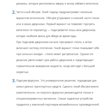
разъемы, которые расположены вверху и внизу лобового автостекла.
Частичный обогрев. Такой подход предусматривает несколько
вариантов исполнения. Обогрев устраивают в нижней части стекла
или в самих дворниках. Первый вариант не позволяет прогреть
автостекло по периметру — подогревается лишь зона дворников,
которая наиболее важна для обзора во время езды.
При подогреве дворников сначала прогревают стекло, а затем
включают систему отопления. Такой вариант плохо показывает себя
при сильных холодах – стекло может растрескаться. Однако это
решение увеличивает срок работы дворников и предотвращает
стремительное замерзание жидкости, когда авто едет с большой
скоростью.
Подогрев форсунок. Это универсальное решение, подходящее для
самых разных транспортных средств. Сделать такой обогрев можно
самостоятельно, но покупать форсунки рекомендуется только в
специализированных магазинах. Самые надежные устройства
продаются у компаний-партнеров автомобильных производителей.