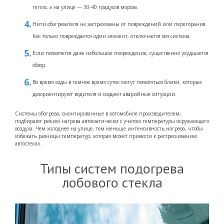
тепло, а на улице — 30-40 градусов мороза.
Нити обогревателя не застрахованы от повреждений или перегорания.
Как только повреждается один элемент, отключается вся система.
Если появляется даже небольшое повреждение, существенно ухудшается
обзор.
Во время езды в темное время суток могут появляться блики, которые
дезориентируют водителя и создают аварийные ситуации.
Системы обогрева, смонтированные в автомобиле производителем,
подбирают режим нагрева автоматически с учетом температуры окружающего
воздуха. Чем холоднее на улице, тем меньше интенсивность нагрева, чтобы
избежать разницы температур, которая может привести к растрескиванию
автостекла.
Типы систем подогрева
лобового стекла