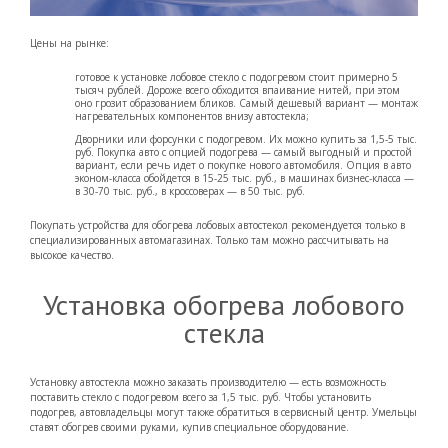
Цены на рынке:
готовое к установке лобовое стекло с подогревом стоит примерно 5
тысяч рублей. Дороже всего обходится впаивание нитей, при этом
оно грозит образованием бликов. Самый дешевый вариант — монтаж
нагревательных компонентов внизу автостекла;
Дворники или форсунки с подогревом. Их можно купить за 1,5-5 тыс.
руб. Покупка авто с опцией подогрева — самый выгодный и простой
вариант, если речь идет о покупке нового автомобиля. Опция в авто
эконом-класса обойдется в 15-25 тыс. руб., в машинах бизнес-класса —
в 30-70 тыс. руб., в кроссоверах — в 50 тыс. руб.
Покупать устройства для обогрева лобовых автостекол рекомендуется только в
специализированных автомагазинах. Только там можно рассчитывать на
высокое качество.
Установка обогрева лобового
стекла
Установку автостекла можно заказать производителю — есть возможность
поставить стекло с подогревом всего за 1,5 тыс. руб. Чтобы установить
подогрев, автовладельцы могут также обратиться в сервисный центр. Умельцы
ставят обогрев своими руками, купив специальное оборудование.