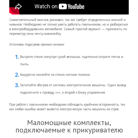
Самостоятельный монтаж рискован, так как требует определенных знаний и
навыков. Необходимо не только уметь работать паяльником, но и разбираться
в электрооборудовании автомобиля. Самый простой вариант — приклеить по
периметру окна ленту-самоклейку.
Установка подогрева своими силами:
Вытрите стекло изнутри сухой ветошью, тщательно сотрите пятна и
пыль.
Аккуратно наклейте на стекло липкие полоски.
Запитайте обогрев от системы электропитания машины. Один вывод
подключите к проводу «+», а второй к блоку управления.
При работе с паяльником необходимо соблюдать крайнюю осторожность, так
как любая ошибка может вывести электрическую часть машины из строя.
Маломощные комплекты,
подключаемые к прикуривателю