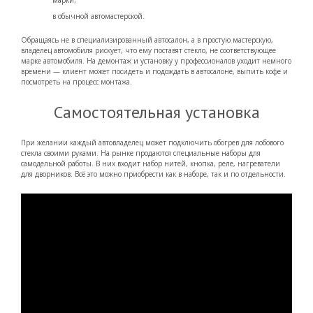
марки;
в обычной автомастерской.
Обращаясь не в специализированный автосалон, а в простую мастерскую,
владелец автомобиля рискует, что ему поставят стекло, не соответствующее
марке автомобиля. На демонтаж и установку у профессионалов уходит немного
времени — клиент может посидеть и подождать в автосалоне, выпить кофе и
посмотреть на процесс монтажа.
Самостоятельная установка
При желании каждый автовладелец может подключить обогрев для лобового
стекла своими руками. На рынке продаются специальные наборы для
самодельной работы. В них входит набор нитей, кнопка, реле, нагреватели
для дворников. Всё это можно приобрести как в наборе, так и по отдельности.