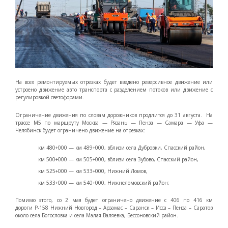
На всех ремонтируемых отрезках будет введено реверсивное движение или
устроено движение авто транспорта с разделением потоков или движение с
регулировкой светофорами.
Ограничение движения по словам дорожников продлится до 31 августа. На
трассе М5 по маршруту Москва — Рязань — Пенза — Самара — Уфа —
Челябинск будет ограничено движение на отрезках:
км 480+000 — км 489+000, вблизи села Дубровки, Спасский район,
км 500+000 — км 505+000, вблизи села Зубово, Спасский район,
км 525+000 — км 533+000, Нижний Ломов,
км 533+000 — км 540+000, Нижнеломовский район;
Помимо этого, со 2 мая будет ограничено движение с 406 по 416 км
дороги Р-158 Нижний Новгород – Арзамас – Саранск – Исса – Пенза – Саратов
около села Богословка и села Малая Валяевка, Бессоновский район.