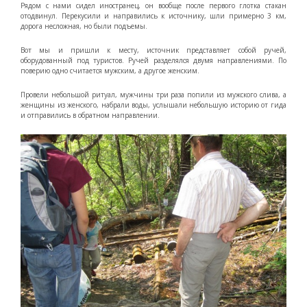
Рядом с нами сидел иностранец, он вообще после первого глотка стакан
отодвинул. Перекусили и направились к источнику, шли примерно 3 км,
дорога несложная, но были подъемы.
Вот мы и пришли к месту, источник представляет собой ручей,
оборудованный под туристов. Ручей разделялся двумя направлениями. По
поверию одно считается мужским, а другое женским.
Провели небольшой ритуал, мужчины три раза попили из мужского слива, а
женщины из женского, набрали воды, услышали небольшую историю от гида
и отправились в обратном направлении.