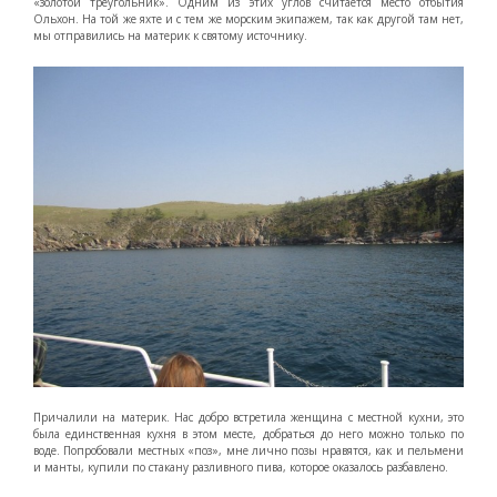
«золотой треугольник». Одним из этих углов считается место отбытия
Ольхон. На той же яхте и с тем же морским экипажем, так как другой там нет,
мы отправились на материк к святому источнику.
Причалили на материк. Нас добро встретила женщина с местной кухни, это
была единственная кухня в этом месте, добраться до него можно только по
воде. Попробовали местных «поз», мне лично позы нравятся, как и пельмени
и манты, купили по стакану разливного пива, которое оказалось разбавлено.