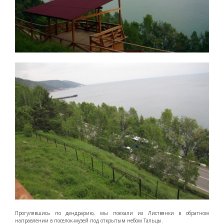
Прогулявшись по дендрарию, мы поехали из Листвянки в обратном
направлении в поселок-музей под открытым небом Тальцы.