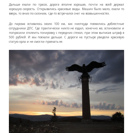
Дальше ехали по трассе, дорога вполне хорошая, почти на всей держал
хорошую скорость. Открывались красивые виды. Машин было мало, ехали то
вверх, то вниз по склонам, где-то встречался снег на возвышенностях.
До парома оставалось около 100 км, как ниоткуда появились доблестные
сотрудники ДПС. Где практически никто не ездил, конечно же, остановили и
попросили отклеить тонировку с передних стекол, при этом выписав штраф в
500 рублей. И мы поехали дальше. С дороги на пустыре увидели красивую
статую орла и не смогли проехать ее.