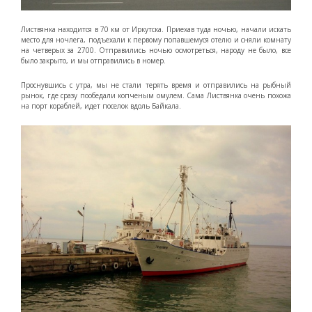
Листвянка находится в 70 км от Иркутска. Приехав туда ночью, начали искать
место для ночлега, подъехали к первому попавшемуся отелю и сняли комнату
на четверых за 2700. Отправились ночью осмотреться, народу не было, все
было закрыто, и мы отправились в номер.
Проснувшись с утра, мы не стали терять время и отправились на рыбный
рынок, где сразу пообедали копченым омулем. Сама Листвянка очень похожа
на порт кораблей, идет поселок вдоль Байкала.