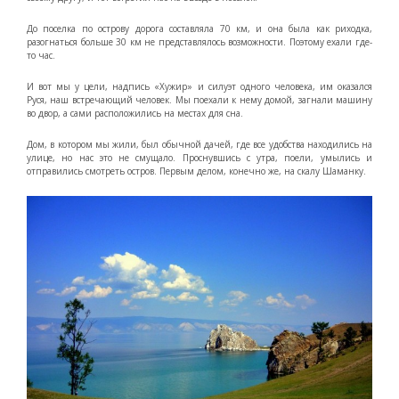
До поселка по острову дорога составляла 70 км, и она была как риходка,
разогнаться больше 30 км не представлялось возможности. Поэтому ехали где-
то час.
И вот мы у цели, надпись «Хужир» и силуэт одного человека, им оказался
Руся, наш встречающий человек. Мы поехали к нему домой, загнали машину
во двор, а сами расположились на местах для сна.
Дом, в котором мы жили, был обычной дачей, где все удобства находились на
улице, но нас это не смущало. Проснувшись с утра, поели, умылись и
отправились смотреть остров. Первым делом, конечно же, на скалу Шаманку.