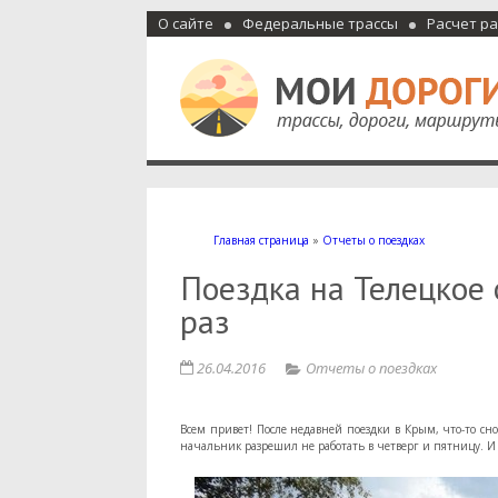
О сайте
Федеральные трассы
Расчет р
Мои дороги
Как доехать, автомобильные дороги и трассы России, м
Главная страница
»
Отчеты о поездках
Поездка на Телецкое
раз
26.04.2016
Отчеты о поездках
Всем привет! После недавней поездки в Крым, что-то сн
начальник разрешил не работать в четверг и пятницу. И