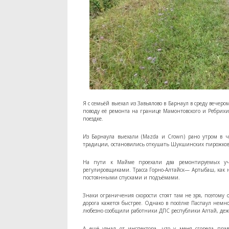
Я с семьёй выехал из Завьялово в Барнаул в среду вечеро
поводу её ремонта на границе Мамонтовского и Ребрихи
поездке.
Из Барнаула выехали (Mazda и Crown) рано утром в чет
традиции, остановились откушать Шукшинских пирожков (т
На пути к Майме проехали два ремонтируемых учас
регулировщиками. Трасса Горно-Алтайск— Артыбаш, как н
постоянными спусками и подъёмами.
Знаки ограничения скорости стоят там не зря, поэтому о
дорога кажется быстрее. Однако в посёлке Паспаул немн
любезно сообщили работники ДПС республики Алтай, деж
А ещё узнал от инспектора, что у меня сгорела пр