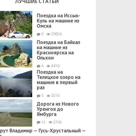
ЛУЧШИЕ СТАТЬИ
Поездка на Иссык-
Куль на машине из
Омска
0
29654
Поездка на Байкал
на машине из
Красноярска на
Ольхон
4
4416
Поездка на
Телецкое озеро на
машине в первый
раз
0
3216
Дорога из Нового
Уренгоя до
Ямбурга
15
2793
рут Владимир — Гусь-Хрустальный —
нь