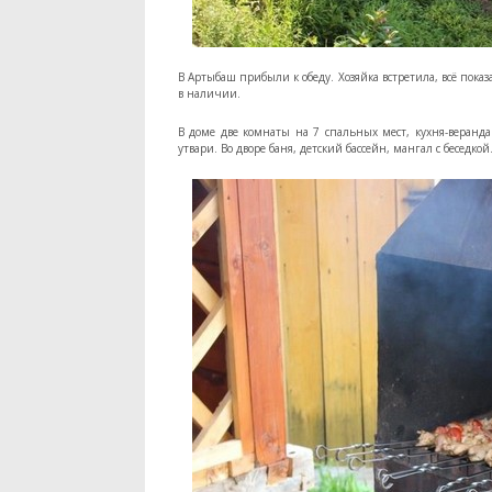
В Артыбаш прибыли к обеду. Хозяйка встретила, всё пока
в наличии.
В доме две комнаты на 7 спальных мест, кухня-веранд
утвари. Во дворе баня, детский бассейн, мангал с беседкой