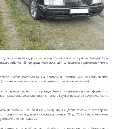
м. До боли знакомая дорога на Барнаул была слегка испорчена объездной по
нского районов. Вечер среды был посвящён оставшимся приготовлениям к
верг, Corolla после обеда. На полпути в Сростках, уже по сложившейся
.к. они весьма недурны, то получили от нас такое название).
тка трассы легко, т.к. проезды были организованы светофорами и
ам показалась, довольно опасная: много крутых поворотов, сочетающихся с
собо не разгонишься, да и ни к чему это, т.к. давно замечено, что горная
ого превысил на подъёме скорость под знаком 40 до 72 км/час, о чём мне
урившие в конце подъёма.
авая лампочка, и в обмен на моё обещание поменять её в ближайшем