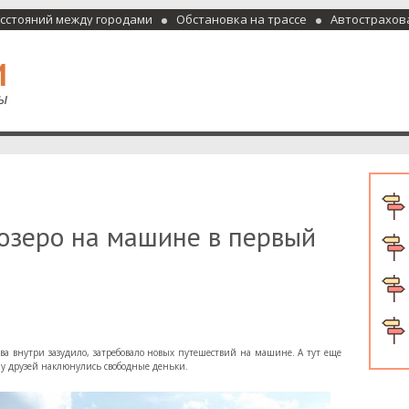
асстояний между городами
Обстановка на трассе
Автострахов
отели и гостиницы
 озеро на машине в первый
ова внутри зазудило, затребовало новых путешествий на машине. А тут еще
 у друзей наклюнулись свободные деньки.