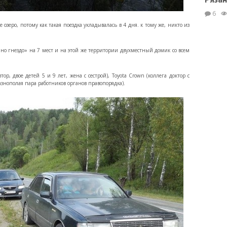
6
 озеро, потому как такая поездка укладывалась в 4 дня. к тому же, никто из
но гнездо» на 7 мест и на этой же территории двухместный домик со всем
, двое детей 5 и 9 лет, жена с сестрой), Toyota Crown (коллега доктор с
разнополая пара работников органов правопорядка).