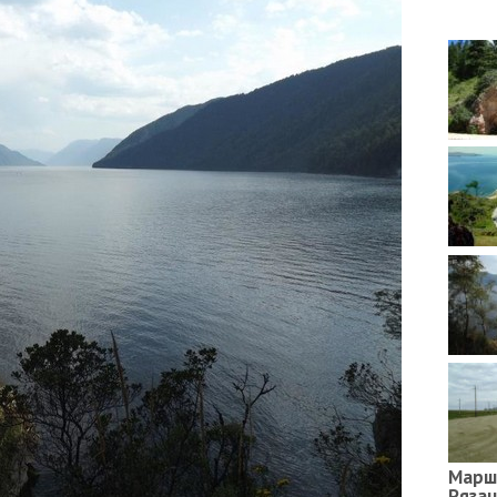
Марш
Ряза