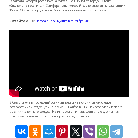
Балаклава, которая расположена буквально в 15 км от города. Стоит
обязательно посетить и Симферополь, который располагается на расстоянии
35 км. Оба этих города также богаты достопримечательностями.
Читайте еще:
Погода в Геленджике в сентябре 2019
В Севастополе в последний осенний месяц не получится как следует
позагорать или отдохнуть на пляже. В ноябре вы не найдете здесь теплого
моря или знойного воздуха. Но интересная и насыщенная экскурсионная
программа позволит с пользой провести здесь отпуск.