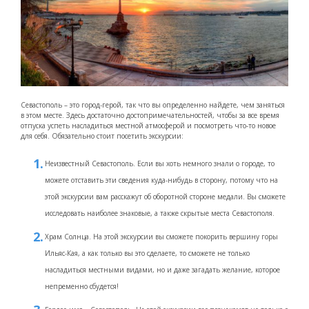
Севастополь – это город-герой, так что вы определенно найдете, чем заняться
в этом месте. Здесь достаточно достопримечательностей, чтобы за все время
отпуска успеть насладиться местной атмосферой и посмотреть что-то новое
для себя. Обязательно стоит посетить экскурсии:
Неизвестный Севастополь. Если вы хоть немного знали о городе, то
можете отставить эти сведения куда-нибудь в сторону, потому что на
этой экскурсии вам расскажут об оборотной стороне медали. Вы сможете
исследовать наиболее знаковые, а также скрытые места Севастополя.
Храм Солнца. На этой экскурсии вы сможете покорить вершину горы
Ильяс-Кая, а как только вы это сделаете, то сможете не только
насладиться местными видами, но и даже загадать желание, которое
непременно сбудется!