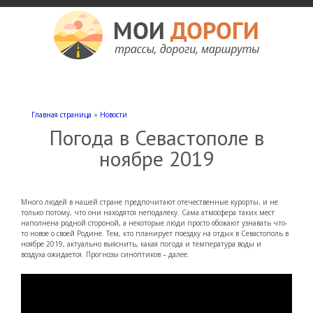
Мои дороги
Как доехать, автомобильные дороги и трассы России, мотели и гостиницы
Главная страница
»
Новости
Погода в Севастополе в
ноябре 2019
Много людей в нашей стране предпочитают отечественные курорты, и не
только потому, что они находятся неподалеку. Сама атмосфера таких мест
наполнена родной стороной, а некоторые люди просто обожают узнавать что-
то новое о своей Родине. Тем, кто планирует поездку на отдых в Севастополь в
ноябре 2019, актуально выяснить, какая погода и температура воды и
воздуха ожидается. Прогнозы синоптиков – далее.