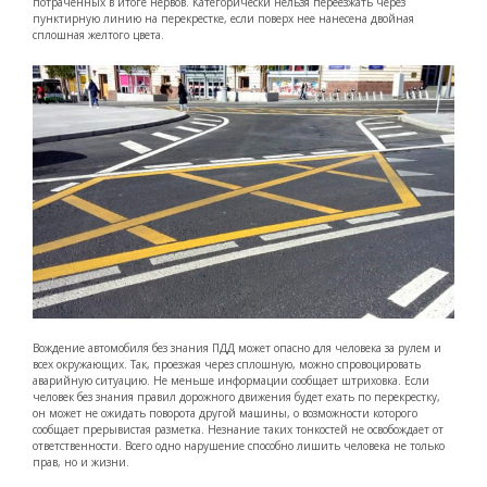
потраченных в итоге нервов. Категорически нельзя переезжать через
пунктирную линию на перекрестке, если поверх нее нанесена двойная
сплошная желтого цвета.
Вождение автомобиля без знания ПДД может опасно для человека за рулем и
всех окружающих. Так, проезжая через сплошную, можно спровоцировать
аварийную ситуацию. Не меньше информации сообщает штриховка. Если
человек без знания правил дорожного движения будет ехать по перекрестку,
он может не ожидать поворота другой машины, о возможности которого
сообщает прерывистая разметка. Незнание таких тонкостей не освобождает от
ответственности. Всего одно нарушение способно лишить человека не только
прав, но и жизни.