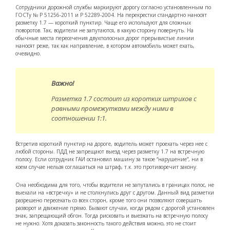
Сотрудники дорожной службы маркируют дорогу согласно установленным по
ГОСТу № Р 51256-2011 и Р 52289-2004. На перекрестки стандартно наносят
разметку 1.7 — короткий пунктир. Чаще его используют для сложных
поворотов. Так, водители не запутаются, в какую сторону повернуть. На
обычные места пересечения двухполосных дорог прерывистые линии
наносят реже, так как направление, в котором автомобиль может ехать,
очевидно.
Важно!
Разметка 1.7 состоит из коротких штрихов с
равными промежутками между ними в
соотношении 1:1.
Встретив короткий пунктир на дороге, водитель может проехать через нее с
любой стороны. ПДД не запрещают выезд через разметку 1.7 на встречную
полосу. Если сотрудник ГАИ остановил машину за такое “нарушение”, ни в
коем случае нельзя соглашаться на штраф, т.к. это противоречит закону.
Она необходима для того, чтобы водители не запутались в границах полос, не
выехали на «встречку» и не столкнулись друг с другом. Данный вид разметки
разрешено пересекать со всех сторон, кроме того они позволяют совершать
разворот и движение прямо. Бывают случаи, когда рядом с дорогой установлен
знак, запрещающий обгон. Тогда рисковать и выезжать на встречную полосу
не нужно. Хотя доказать законность такого действия можно, это не стоит