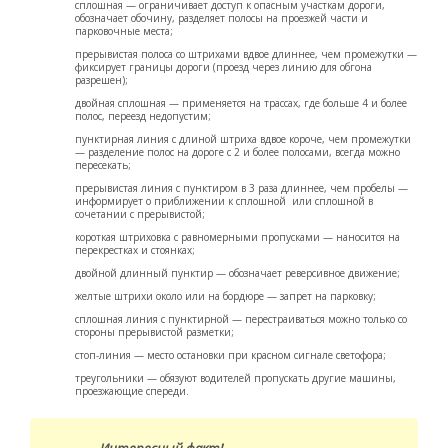
сплошная — ограничивает доступ к опасным участкам дороги,
обозначает обочину, разделяет полосы на проезжей части и
парковочные места;
прерывистая полоса со штрихами вдвое длиннее, чем промежутки —
фиксирует границы дороги (проезд через линию для обгона
разрешен);
двойная сплошная — применяется на трассах, где больше 4 и более
полос, переезд недопустим;
пунктирная линия с длиной штриха вдвое короче, чем промежутки
— разделение полос на дороге с 2 и более полосами, всегда можно
пересекать;
прерывистая линия с пунктиром в 3 раза длиннее, чем пробелы —
информирует о приближении к сплошной или сплошной в
сочетании с прерывистой;
короткая штриховка с равномерными пропусками — наносится на
перекрестках и стоянках;
двойной длинный пунктир — обозначает реверсивное движение;
желтые штрихи около или на бордюре — запрет на парковку;
сплошная линия с пунктирной — перестраиваться можно только со
стороны прерывистой разметки;
стоп-линия — место остановки при красном сигнале светофора;
треугольники — обязуют водителей пропускать другие машины,
проезжающие спереди.
Интересный факт!