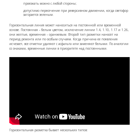
проезжать можно с любой стороны;
допустимо пересечение при реверсивном движении, когда светофор
загорается зеленым.
Горизонтальная линия может наноситься на постоянной или временной
основе. Постоянная – белым цветом, исключение линии 1.4, 1.10, 1.17 и 1.26,
они желтые, временная – оранжевым. Второй тип разметки наносят на
период ремонта или по особым случаям. Когда причина ее появления
исчезает, все отметки удаляют с асфальта или заменяют белыми. По аналогии
со знаками, временные линии в приоритете над постоянными.
Горизонтальная разметка бывает нескольких типов: