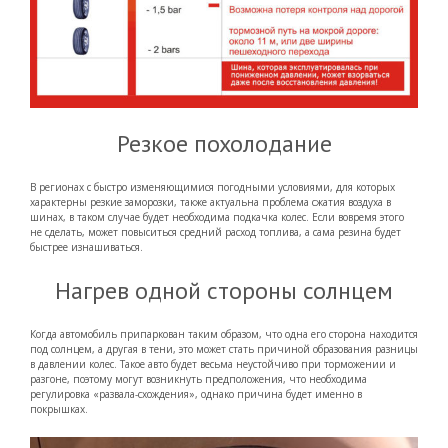
Резкое похолодание
В регионах с быстро изменяющимися погодными условиями, для которых
характерны резкие заморозки, также актуальна проблема сжатия воздуха в
шинах, в таком случае будет необходима подкачка колес. Если вовремя этого
не сделать, может повыситься средний расход топлива, а сама резина будет
быстрее изнашиваться.
Нагрев одной стороны солнцем
Когда автомобиль припаркован таким образом, что одна его сторона находится
под солнцем, а другая в тени, это может стать причиной образования разницы
в давлении колес. Такое авто будет весьма неустойчиво при торможении и
разгоне, поэтому могут возникнуть предположения, что необходима
регулировка «развала-схождения», однако причина будет именно в
покрышках.