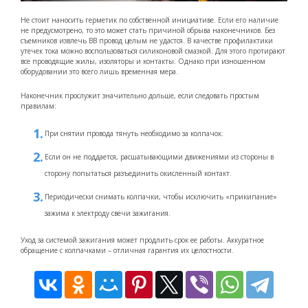
Не стоит наносить герметик по собственной инициативе. Если его наличие
не предусмотрено, то это может стать причиной обрыва наконечников. Без
съемников извлечь ВВ провод целым не удастся. В качестве профилактики
утечек тока можно воспользоваться силиконовой смазкой. Для этого протирают
все проводящие жилы, изоляторы и контакты. Однако при изношенном
оборудовании это всего лишь временная мера.
Наконечник прослужит значительно дольше, если следовать простым
правилам:
При снятии провода тянуть необходимо за колпачок.
Если он не поддается, расшатывающими движениями из стороны в
сторону попытаться разъединить окисленный контакт.
Периодически снимать колпачки, чтобы исключить «прикипание»
зажима к электроду свечи зажигания.
Уход за системой зажигания может продлить срок ее работы. Аккуратное
обращение с колпачками – отличная гарантия их целостности.