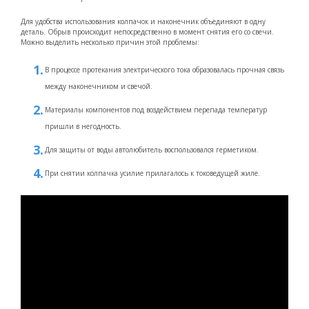
Для удобства использования колпачок и наконечник объединяют в одну
деталь. Обрыв происходит непосредственно в момент снятия его со свечи.
Можно выделить несколько причин этой проблемы:
В процессе протекания электрического тока образовалась прочная связь
между наконечником и свечой.
Материалы компонентов под воздействием перепада температур
пришли в негодность.
Для защиты от воды автолюбитель воспользовался герметиком.
При снятии колпачка усилие прилагалось к токоведущей жиле.