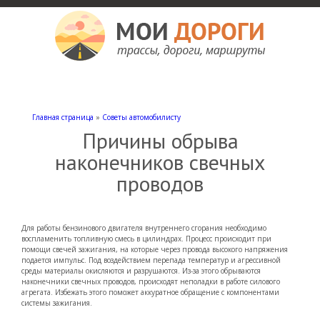
Мои дороги
Как доехать, автомобильные дороги и трассы России, мотели и гостиницы
Главная страница
»
Советы автомобилисту
Причины обрыва
наконечников свечных
проводов
Для работы бензинового двигателя внутреннего сгорания необходимо
воспламенить топливную смесь в цилиндрах. Процесс происходит при
помощи свечей зажигания, на которые через провода высокого напряжения
подается импульс. Под воздействием перепада температур и агрессивной
среды материалы окисляются и разрушаются. Из-за этого обрываются
наконечники свечных проводов, происходят неполадки в работе силового
агрегата. Избежать этого поможет аккуратное обращение с компонентами
системы зажигания.