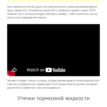
При появлении хотя бы одного из перечисленных признаков рекомендуется
сразу прекратить пользоваться машиной и проверить уровень масла в КПП.
Помимо этого, нелишним будет осмотреть коробку, чтобы исключить утечку
масла из-за повреждений корпуса.
Заливать следует только ту смазку, которая рекомендована автоконцерном или
отвечает определенным параметрам. Если вопрос касается долива, материал
должен быть совместим с уже используемым.
Утечки тормозной жидкости