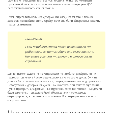
результате повышения температуры корзина полностью не отводит
прижимной диск. Как итог — после незначительного прогрева ДВС
переключить скорости станет сложно.
Чтобы определить наличие деформации, следы перегрева и прочих
дефектов, понадобится снять коробку. Если они были обнаружены, корзину
придется заменить.
Внимание!
Если передача стала плохо включаться на
работающем автомобиле или включается с
большим усилием — причина в износе диска
сцепления.
Для точного определения неисправности понадобится разобрать КПП и
провести тщательный осмотр фрикционных накладок на диске. Они не
должны быть сильно изношенными, поврежденными или подгоревшими.
Недопустима и деформация диска. Помимо этого, при осмотре сцепления
нужно проверить диафрагменные пружины. Когда все изношенные детали
будут заменены, при дальнейшей сборке детали нужно хорошо
отцентрировать, а сцепление — прокачать. Все операции выполняются с
осторожностью.
Что делать, если не включается