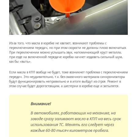
Из-за того, что масла в коробке не хватает, возникают проблемы с
переключением передач, но при этом скорости не должны плохо включаться.
При переключении можно услышать звук, напоминающий хруст металла,
при езде на включенной передаче коробка начнет издавать сильный шум,
как бы «выть».
Если масла в КПП вообще не будет, тоже возникнет проблема с переключением
передач. Это неудивительно, т.к. без смазочного материала синхронизаторы
будут функционировать неправильно и в итоге выйдут из строя. Ремонт в
этом случае будет дорогостоящим, а шестерни в коробке еще и запылятся.
Внимание!
В автомобилях, работающих на механике, на
заводе сразу заливают масло в КПП на весь срок
использования ТС. Менять его следует через
каждые 60-80 тысяч километров пробега.