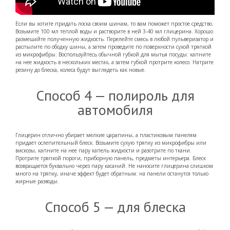
Если вы хотите придать лоска своим шинам, то вам поможет простое средство.
Возьмите 100 мл теплой воды и растворите в ней 3-40 мл глицерина. Хорошо
размешайте полученную жидкость. Перелейте смесь в любой пульверизатор и
распылите по ободку шины, а затем проведите по поверхности сухой тряпкой
из микрофибры. Воспользуйтесь обычной губкой для мытья посуды: капните
на нее жидкость в нескольких местах, а затем губкой протрите колесо. Натрите
резину до блеска, колеса будут выглядеть как новые.
Способ 4 — полироль для
автомобиля
Глицерин отлично убирает мелкие царапины, а пластиковым панелям
придает ослепительный блеск. Возьмите сухую тряпку из микрофибры или
вискозы, капните на нее пару капель жидкости и разотрите по ткани.
Протрите тряпкой пороги, приборную панель, предметы интерьера. Блеск
возвращается буквально через пару касаний. Не наносите глицерина слишком
много на тряпку, иначе эффект будет обратным: на панели останутся только
жирные разводы.
Способ 5 — для блеска