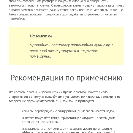
свежеприготовленном растворе и покройте смесью всю поверхность
автомобиля, включая стекла. С поверхности кузова исчезнут мелкие царапины,
а краска заметно посвежеет, даже матовое покрытие начинает сиять на солнце.
Такое средство поможет продолжить срок службы лакокрасочного покрытия
автомобиля.
На заметку!
Проводить полировку автомобиля лучше при
плюсовой температуре и в закрытом
помещении.
Рекомендации по применению
Все способы просты, и запомнить их проще простого. Можете смело
отправляться в аптеку за волшебным пузырьком, но напоследок возьмите на
вооружение парочку хитростей, они вам точно пригодятся:
если вы переборщили с глицерином, он легко смывается водой;
в аптеке покупайте концентрированную жидкость, а затем дома
готовьте из нее растворы;
в зависимости от концентрации вещества достигаются разные
эффекты: так если разводить глицерин с водой в пропорции 1:5, то