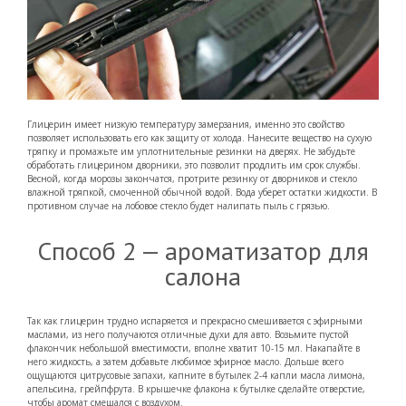
Глицерин имеет низкую температуру замерзания, именно это свойство
позволяет использовать его как защиту от холода. Нанесите вещество на сухую
тряпку и промажьте им уплотнительные резинки на дверях. Не забудьте
обработать глицерином дворники, это позволит продлить им срок службы.
Весной, когда морозы закончатся, протрите резинку от дворников и стекло
влажной тряпкой, смоченной обычной водой. Вода уберет остатки жидкости. В
противном случае на лобовое стекло будет налипать пыль с грязью.
Способ 2 — ароматизатор для
салона
Так как глицерин трудно испаряется и прекрасно смешивается с эфирными
маслами, из него получаются отличные духи для авто. Возьмите пустой
флакончик небольшой вместимости, вполне хватит 10-15 мл. Накапайте в
него жидкость, а затем добавьте любимое эфирное масло. Дольше всего
ощущаются цитрусовые запахи, капните в бутылек 2-4 капли масла лимона,
апельсина, грейпфрута. В крышечке флакона к бутылке сделайте отверстие,
чтобы аромат смешался с воздухом.